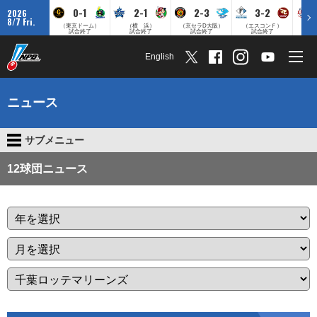
0-1
2-1
2-3
3-2
2026
8/7 Fri.
（東京ドーム）
（横 浜）
（京セラD大阪）
（エスコンＦ）
（
試合終了
試合終了
試合終了
試合終了
English
ニュース
サブメニュー
12球団ニュース