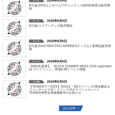
2026年8月6日
8/7(金)2026ユニホームデザイングッズ(BSW)再受注販売開
始
2026年8月6日
8/7(金)コリアングッズ販売開始
2026年8月6日
8/7(金)2026 NEW ERA | MARINESグッズなど新商品販売情
報
2026年8月6日
【8/6(木)更新】「BLACK SUMMER WEEK 2026 supported
by クーリッシュ」球場外周イベント情報
2026年8月6日
【TEAM26デー2026】9/22(火・祝)マリーンズOB生解説＆
ファンサービス付！ドリンク付きスペシャルシート
TEAM26有料会員抽選販売のお知らせ
次の10件