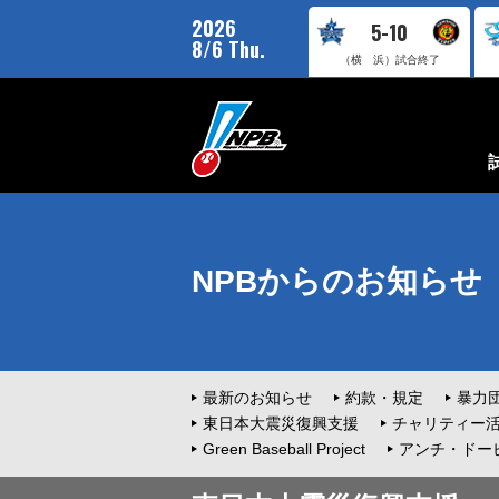
2026
5-10
8/6 Thu.
（横 浜）
試合終了
NPBからのお知らせ
最新のお知らせ
約款・規定
暴力
東日本大震災復興支援
チャリティー
Green Baseball Project
アンチ・ドー