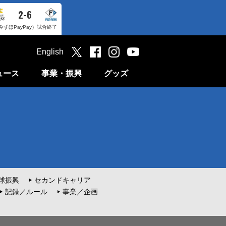
2-6
みずほPayPay）
試合終了
English
ュース
事業・振興
グッズ
球振興
セカンドキャリア
記録／ルール
事業／企画