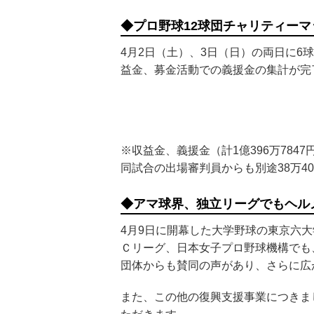
◆プロ野球12球団チャリティー
4月2日（土）、3日（日）の両日に6
益金、募金活動での義援金の集計が完
※収益金、義援金（計1億396万78
同試合の出場審判員からも別途38万4
◆アマ球界、独立リーグでもヘル
4月9日に開幕した大学野球の東京六大
Ｃリーグ、日本女子プロ野球機構でも
団体からも賛同の声があり、さらに広
また、この他の復興支援事業につきま