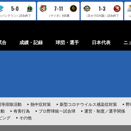
5-0
7-11
1-3
（バンテリン）
試合終了
（マツダ）
9回裏
（京セラD大阪）
試合終了
（
試合
成績・記録
球団・選手
日本代表
ニ
団等排除活動
熱中症対策
新型コロナウイルス感染症対策
野
活動
有害行為
プロ野球統一試合球
運営・制度／選手関係
ピング
その他