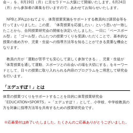
会～」を、8月19日（月）に京セラドーム大阪にて開催いたします。6月24日
（月）から参加者の募集を行いますので、あわせてお知らせいたします。
NPBとJFAはかねてより、体育授業実施をサポートする教員向け講習会等を
行ってまいりました。この度、「体育授業を応援したい」という思いが一致し
たことから、合同授業研究会の開催を決定いたしました。一日に「ベースボー
ル型」と「ゴール型」のふたつの授業づくりを受講いただくことで、基本的な
授業の進め方や、児童・生徒への指導方法等を知ることができる貴重な機会と
なります。
教員の方が「運動が苦手でも安心して楽しく参加できる」、児童・生徒が
「体育授業を通して運動、スポーツとの出会いの場を大切にする」をキーワー
ドとして、日々の授業に取り入れられる内容のプログラムをご用意して研究会
を行います。
「エデュすぽ！」とは
体育の授業づくりをサポートすることを目的に体育授業研究会
「EDUCATION×SPORTS」＝「エデュすぽ！」として、小学校、中学校教員の
方を対象に指導方法等を共有するための授業研究会です。
※応募受付は終了いたしました。たくさんのご応募ありがとうございました。