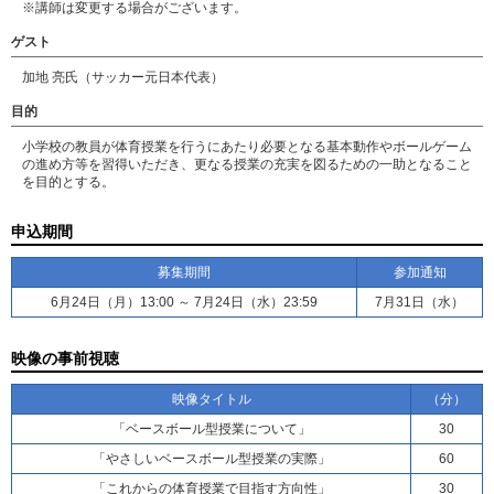
※講師は変更する場合がございます。
ゲスト
加地 亮氏（サッカー元日本代表）
目的
小学校の教員が体育授業を行うにあたり必要となる基本動作やボールゲーム
の進め方等を習得いただき、更なる授業の充実を図るための一助となること
を目的とする。
申込期間
募集期間
参加通知
6月24日（月）13:00 ～ 7月24日（水）23:59
7月31日（水）
映像の事前視聴
映像タイトル
（分）
「ベースボール型授業について」
30
「やさしいベースボール型授業の実際」
60
「これからの体育授業で目指す方向性」
30