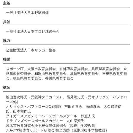
主催
一般社団法人日本野球機構
共催
一般社団法人日本プロ野球選手会
協力
公益財団法人日本サッカー協会
後援
スポーツ庁、大阪市教育委員会、京都府教育委員会、兵庫県教育委員会、奈
良県教育委員会、和歌山県教育委員会、滋賀県教育委員会、三重県教育委員
会、徳島県教育委員会、香川県教育委員会
講師
桧山進次郎氏（元阪神タイガース）、能見篤史氏（元オリックス・バファロ
ーズ他）
オリックス・バファローズOB講師 吉田直喜氏、塩崎真氏、大久保勝信
氏、山本和作氏
タイガースアカデミーベースボールスクール 鶴直人氏
ドラゴンズベースボールアカデミー 丸山泰資氏
茨木市教育研究会小学校保健体育部会（現役小学校教員）
JFA小学校体育サポート研修会 担当講師（原則現役小学校教員）