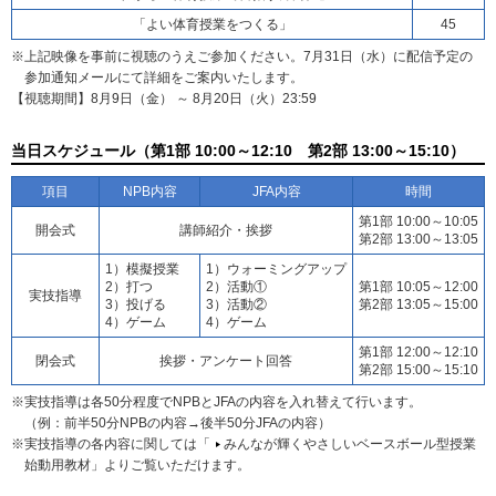
「よい体育授業をつくる」
45
※上記映像を事前に視聴のうえご参加ください。7月31日（水）に配信予定の
参加通知メールにて詳細をご案内いたします。
【視聴期間】8月9日（金） ～ 8月20日（火）23:59
当日スケジュール（第1部 10:00～12:10 第2部 13:00～15:10）
項目
NPB内容
JFA内容
時間
第1部 10:00～10:05
開会式
講師紹介・挨拶
第2部 13:00～13:05
1）模擬授業
1）ウォーミングアップ
2）打つ
2）活動①
第1部 10:05～12:00
実技指導
3）投げる
3）活動②
第2部 13:05～15:00
4）ゲーム
4）ゲーム
第1部 12:00～12:10
閉会式
挨拶・アンケート回答
第2部 15:00～15:10
※実技指導は各50分程度でNPBとJFAの内容を入れ替えて行います。
（例：前半50分NPBの内容→後半50分JFAの内容）
※実技指導の各内容に関しては「
みんなが輝くやさしいベースボール型授業
始動用教材
」よりご覧いただけます。