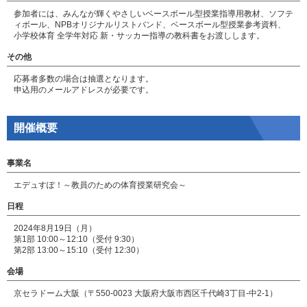
参加者には、みんなが輝くやさしいベースボール型授業指導用教材、ソフテ
ィボール、NPBオリジナルリストバンド、ベースボール型授業参考資料、
小学校体育 全学年対応 新・サッカー指導の教科書をお渡しします。
その他
応募者多数の場合は抽選となります。
申込用のメールアドレスが必要です。
開催概要
事業名
エデュすぽ！～教員のための体育授業研究会～
日程
2024年8月19日（月）
第1部 10:00～12:10（受付 9:30）
第2部 13:00～15:10（受付 12:30）
会場
京セラドーム大阪（〒550-0023 大阪府大阪市西区千代崎3丁目-中2-1）