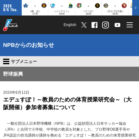
-
-
-
-
2026
8/6 Thu.
（横 浜）
（バンテリン）
（マツダ）
（京セラD大阪）
（みずほ
17:45
18:00
18:00
18:00
English
NPBからのお知らせ
サブメニュー
野球振興
2024年6月12日
エデュすぽ！～教員のための体育授業研究会～（大
阪開催）参加者募集について
一般社団法人日本野球機構（NPB）は、公益財団法人日本サッカー協会
（JFA）と合同で小学校、中学校の教員を対象とした、プロ野球OB選手等や
JFA認定の担当講師が講師を務める「エデュすぽ！～教員のための体育授業研究