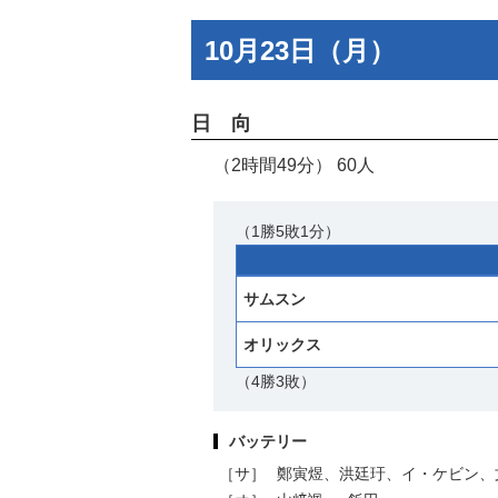
10月23日（月）
日 向
（2時間49分） 60人
（1勝5敗1分）
サムスン
オリックス
（4勝3敗）
バッテリー
［サ］
鄭寅煜、洪廷玗、イ・ケビン、文