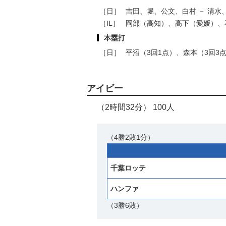
［日］
吉田、堀、公文、白村 － 清水
［IL］
岡部（高知）、髙下（愛媛）、
本塁打
［日］
平沼（3回1点）、森本（3回3
アイビー
（2時間32分） 100人
（4勝2敗1分）
千葉ロッテ
ハンファ
（3勝6敗）