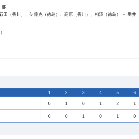
、郡
石田（香川）、伊藤克（徳島）、髙原（香川）、相澤（徳島） － 垂井
点）
1
2
3
4
5
6
0
1
0
1
2
1
0
0
1
0
1
0