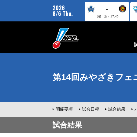
2026
-
8/6 Thu.
（横 浜）
17:45
第14回みやざきフェ
開催要項
試合日程
試合結果
試合結果