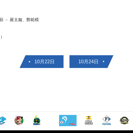
 － 嚴太龍、鄭範模
点）
10月22日
10月24日