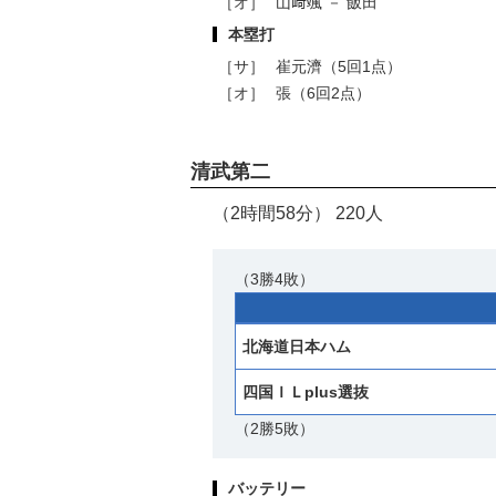
［オ］
山﨑颯 － 飯田
本塁打
［サ］
崔元濟（5回1点）
［オ］
張（6回2点）
清武第二
（2時間58分） 220人
（3勝4敗）
北海道日本ハム
四国ＩＬplus選抜
（2勝5敗）
バッテリー