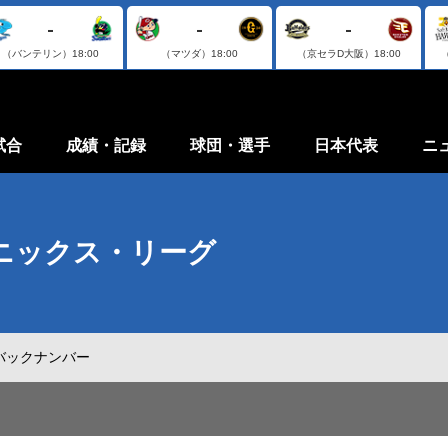
-
-
-
（バンテリン）
18:00
（マツダ）
18:00
（京セラD大阪）
18:00
試合
成績・記録
球団・選手
日本代表
ニ
ニックス・リーグ
バックナンバー