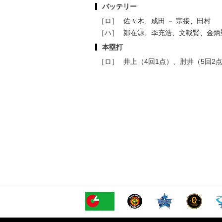
バッテリー
［ロ］
佐々木、成田 － 宗接、田村
［ハ］
鄭在源、李充浩、文載賢、金炳顯
本塁打
［ロ］
井上（4回1点）、肘井（5回2