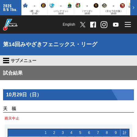
-
-
-
-
2026
8/6 Thu.
（横 浜）
（バンテリン）
（マツダ）
（京セラD大阪）
（みずほ
17:45
18:00
18:00
18:00
English
第14回みやざきフェニックス・リーグ
サブメニュー
試合結果
10月29日（日）
天 福
雨天中止
1
2
3
4
5
6
7
8
9
計