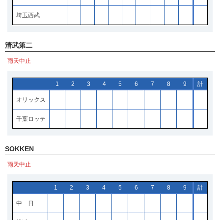
埼玉西武
清武第二
雨天中止
1
2
3
4
5
6
7
8
9
計
オリックス
千葉ロッテ
SOKKEN
雨天中止
1
2
3
4
5
6
7
8
9
計
中 日