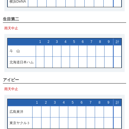
横浜DeNA
生目第二
雨天中止
1
2
3
4
5
6
7
8
9
計
斗 山
北海道日本ハム
アイビー
雨天中止
1
2
3
4
5
6
7
8
9
計
広島東洋
東京ヤクルト