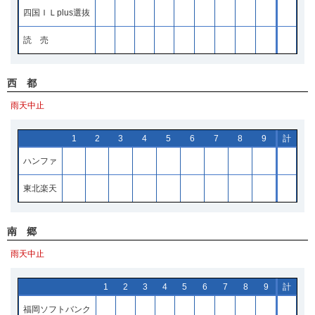
四国ＩＬplus選抜
読 売
西 都
雨天中止
1
2
3
4
5
6
7
8
9
計
ハンファ
東北楽天
南 郷
雨天中止
1
2
3
4
5
6
7
8
9
計
福岡ソフトバンク