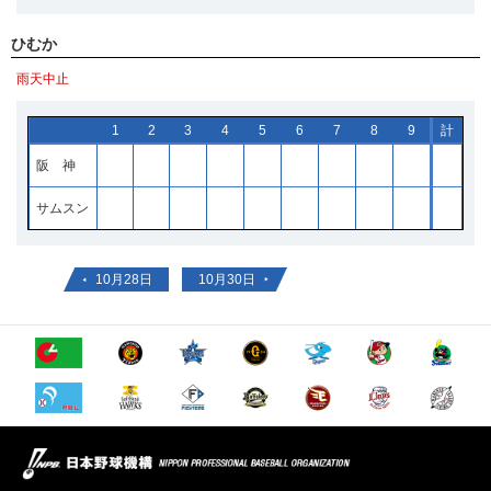
ひむか
雨天中止
1
2
3
4
5
6
7
8
9
計
阪 神
サムスン
10月28日
10月30日