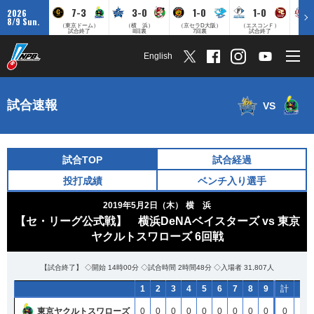
7-3
3-0
1-0
1-0
2026
8/9 Sun.
（東京ドーム）
（横 浜）
（京セラD大阪）
（エスコンＦ）
（
試合終了
8回裏
7回裏
試合終了
English
試合速報
VS
試合TOP
試合経過
投打成績
ベンチ入り選手
2019年5月2日（木）
横 浜
【セ・リーグ公式戦】 横浜DeNAベイスターズ vs 東京
ヤクルトスワローズ 6回戦
【試合終了】 ◇開始 14時00分 ◇試合時間 2時間48分 ◇入場者 31,807人
1
1
1
1
2
2
2
2
3
3
3
3
4
4
4
4
5
5
5
5
6
6
6
6
7
7
7
7
8
8
8
8
9
9
9
9
計
計
計
計
H
H
H
H
東京ヤクルトスワローズ
東京ヤクルトスワローズ
東京ヤクルトスワローズ
東京ヤクルトスワローズ
0
0
0
0
0
0
0
0
0
0
0
0
0
0
0
0
0
0
0
0
0
0
0
0
0
0
0
0
0
0
0
0
0
0
0
0
0
0
0
0
5
5
5
5