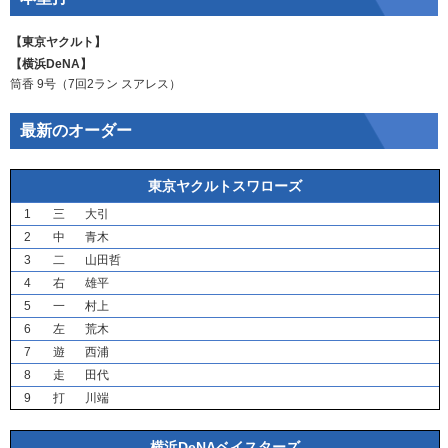
【東京ヤクルト】
【横浜DeNA】
筒香
9号（7回2ラン
スアレス
）
最新のオーダー
東京ヤクルトスワローズ
1
三
大引
2
中
青木
3
二
山田哲
4
右
雄平
5
一
村上
6
左
荒木
7
遊
西浦
8
走
田代
9
打
川端
横浜DeNAベイスターズ