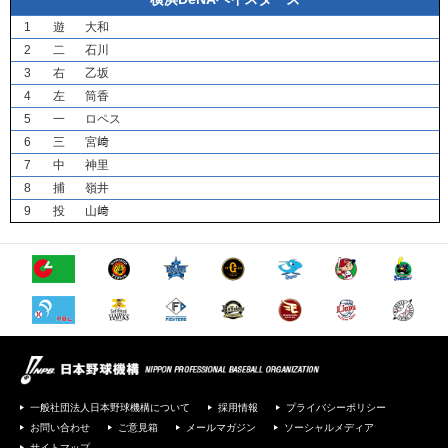
1
遊
大和
2
二
石川
3
右
乙坂
4
左
筒香
5
一
ロペス
6
三
宮﨑
7
中
神里
8
捕
嶺井
9
投
山﨑
一般社団法人日本野球機構について
採用情報
プライバシーポリシー
お問い合わせ
ご意見箱
メールマガジン
ソーシャルメディア
サイトマップ