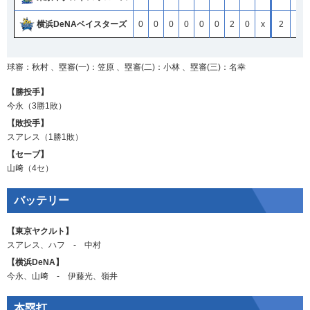
横浜DeNAベイスターズ
横浜DeNAベイスターズ
横浜DeNAベイスターズ
横浜DeNAベイスターズ
0
0
0
0
0
0
0
0
0
0
0
0
0
0
0
0
0
0
0
0
0
0
0
0
2
2
2
2
0
0
0
0
x
x
x
x
2
2
2
2
3
3
3
3
球審：秋村 、塁審(一)：笠原 、塁審(二)：小林 、塁審(三)：名幸
【勝投手】
今永
（3勝1敗）
【敗投手】
スアレス
（1勝1敗）
【セーブ】
山﨑
（4セ）
バッテリー
【東京ヤクルト】
スアレス
、
ハフ
‐
中村
【横浜DeNA】
今永
、
山﨑
‐
伊藤光
、
嶺井
本塁打