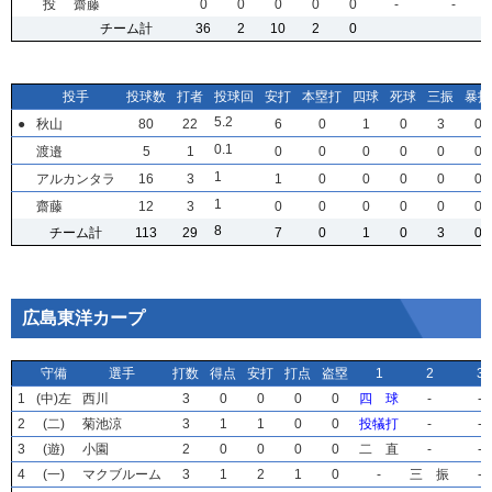
投
投
投
投
齋藤
齋藤
齋藤
齋藤
0
0
0
0
0
0
0
0
0
0
0
0
0
0
0
0
0
0
0
0
-
-
-
-
-
-
-
-
チーム計
チーム計
チーム計
チーム計
36
36
36
36
2
2
2
2
10
10
10
10
2
2
2
2
0
0
0
0
投手
投手
投手
投手
投球数
投球数
投球数
投球数
打者
打者
打者
打者
投球回
投球回
投球回
投球回
安打
安打
安打
安打
本塁打
本塁打
本塁打
本塁打
四球
四球
四球
四球
死球
死球
死球
死球
三振
三振
三振
三振
暴投
暴投
暴投
暴投
5
5
5
5
.2
.2
.2
.2
●
●
●
●
秋山
秋山
秋山
秋山
80
80
80
80
22
22
22
22
6
6
6
6
0
0
0
0
1
1
1
1
0
0
0
0
3
3
3
3
0
0
0
0
0
0
0
0
.1
.1
.1
.1
渡邉
渡邉
渡邉
渡邉
5
5
5
5
1
1
1
1
0
0
0
0
0
0
0
0
0
0
0
0
0
0
0
0
0
0
0
0
0
0
0
0
1
1
1
1
アルカンタラ
アルカンタラ
アルカンタラ
アルカンタラ
16
16
16
16
3
3
3
3
1
1
1
1
0
0
0
0
0
0
0
0
0
0
0
0
0
0
0
0
0
0
0
0
1
1
1
1
齋藤
齋藤
齋藤
齋藤
12
12
12
12
3
3
3
3
0
0
0
0
0
0
0
0
0
0
0
0
0
0
0
0
0
0
0
0
0
0
0
0
8
8
8
8
チーム計
チーム計
チーム計
チーム計
113
113
113
113
29
29
29
29
7
7
7
7
0
0
0
0
1
1
1
1
0
0
0
0
3
3
3
3
0
0
0
0
広島東洋カープ
守備
守備
守備
守備
選手
選手
選手
選手
打数
打数
打数
打数
得点
得点
得点
得点
安打
安打
安打
安打
打点
打点
打点
打点
盗塁
盗塁
盗塁
盗塁
1
1
1
1
2
2
2
2
3
3
3
3
1
1
1
1
(中)左
(中)左
(中)左
(中)左
西川
西川
西川
西川
3
3
3
3
0
0
0
0
0
0
0
0
0
0
0
0
0
0
0
0
四 球
四 球
四 球
四 球
-
-
-
-
-
-
-
-
2
2
2
2
(二)
(二)
(二)
(二)
菊池涼
菊池涼
菊池涼
菊池涼
3
3
3
3
1
1
1
1
1
1
1
1
0
0
0
0
0
0
0
0
投犠打
投犠打
投犠打
投犠打
-
-
-
-
-
-
-
-
3
3
3
3
(遊)
(遊)
(遊)
(遊)
小園
小園
小園
小園
2
2
2
2
0
0
0
0
0
0
0
0
0
0
0
0
0
0
0
0
二 直
二 直
二 直
二 直
-
-
-
-
-
-
-
-
4
4
4
4
(一)
(一)
(一)
(一)
マクブルーム
マクブルーム
マクブルーム
マクブルーム
3
3
3
3
1
1
1
1
2
2
2
2
1
1
1
1
0
0
0
0
-
-
-
-
三 振
三 振
三 振
三 振
-
-
-
-