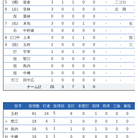
5
5
5
5
(捕)
(捕)
(捕)
(捕)
坂倉
坂倉
坂倉
坂倉
3
3
3
3
1
1
1
1
1
1
1
1
0
0
0
0
0
0
0
0
-
-
-
-
二ゴロ
二ゴロ
二ゴロ
二ゴロ
-
-
-
-
6
6
6
6
(左)
(左)
(左)
(左)
堂林
堂林
堂林
堂林
3
3
3
3
0
0
0
0
1
1
1
1
0
0
0
0
0
0
0
0
-
-
-
-
左 飛
左 飛
左 飛
左 飛
-
-
-
-
投
投
投
投
栗林
栗林
栗林
栗林
0
0
0
0
0
0
0
0
0
0
0
0
0
0
0
0
0
0
0
0
-
-
-
-
-
-
-
-
-
-
-
-
7
7
7
7
(右)
(右)
(右)
(右)
末包
末包
末包
末包
3
3
3
3
0
0
0
0
0
0
0
0
1
1
1
1
0
0
0
0
-
-
-
-
-
-
-
-
右 
右 
右 
右 
右
右
右
右
中村健
中村健
中村健
中村健
0
0
0
0
0
0
0
0
0
0
0
0
0
0
0
0
0
0
0
0
-
-
-
-
-
-
-
-
-
-
-
-
8
8
8
8
(三)中
(三)中
(三)中
(三)中
上本
上本
上本
上本
3
3
3
3
0
0
0
0
1
1
1
1
1
1
1
1
0
0
0
0
-
-
-
-
-
-
-
-
投ゴ
投ゴ
投ゴ
投ゴ
9
9
9
9
(投)
(投)
(投)
(投)
玉村
玉村
玉村
玉村
1
1
1
1
0
0
0
0
0
0
0
0
0
0
0
0
0
0
0
0
-
-
-
-
-
-
-
-
三 
三 
三 
三 
打
打
打
打
宇草
宇草
宇草
宇草
1
1
1
1
0
0
0
0
1
1
1
1
0
0
0
0
0
0
0
0
-
-
-
-
-
-
-
-
-
-
-
-
投
投
投
投
塹江
塹江
塹江
塹江
0
0
0
0
0
0
0
0
0
0
0
0
0
0
0
0
0
0
0
0
-
-
-
-
-
-
-
-
-
-
-
-
投
投
投
投
島内
島内
島内
島内
0
0
0
0
0
0
0
0
0
0
0
0
0
0
0
0
0
0
0
0
-
-
-
-
-
-
-
-
-
-
-
-
投
投
投
投
中﨑
中﨑
中﨑
中﨑
0
0
0
0
0
0
0
0
0
0
0
0
0
0
0
0
0
0
0
0
-
-
-
-
-
-
-
-
-
-
-
-
打三
打三
打三
打三
田中広
田中広
田中広
田中広
1
1
1
1
0
0
0
0
0
0
0
0
0
0
0
0
0
0
0
0
-
-
-
-
-
-
-
-
-
-
-
-
チーム計
チーム計
チーム計
チーム計
26
26
26
26
3
3
3
3
7
7
7
7
3
3
3
3
0
0
0
0
投手
投手
投手
投手
投球数
投球数
投球数
投球数
打者
打者
打者
打者
投球回
投球回
投球回
投球回
安打
安打
安打
安打
本塁打
本塁打
本塁打
本塁打
四球
四球
四球
四球
死球
死球
死球
死球
三振
三振
三振
三振
暴投
暴投
暴投
暴投
ボ
ボ
ボ
ボ
5
5
5
5
玉村
玉村
玉村
玉村
81
81
81
81
24
24
24
24
8
8
8
8
0
0
0
0
1
1
1
1
0
0
0
0
0
0
0
0
0
0
0
0
1
1
1
1
○
○
○
○
塹江
塹江
塹江
塹江
18
18
18
18
4
4
4
4
1
1
1
1
0
0
0
0
0
0
0
0
0
0
0
0
1
1
1
1
0
0
0
0
1
1
1
1
H
H
H
H
島内
島内
島内
島内
16
16
16
16
5
5
5
5
1
1
1
1
0
0
0
0
1
1
1
1
0
0
0
0
0
0
0
0
0
0
0
0
1
1
1
1
H
H
H
H
中﨑
中﨑
中﨑
中﨑
16
16
16
16
3
3
3
3
0
0
0
0
0
0
0
0
0
0
0
0
0
0
0
0
2
2
2
2
0
0
0
0