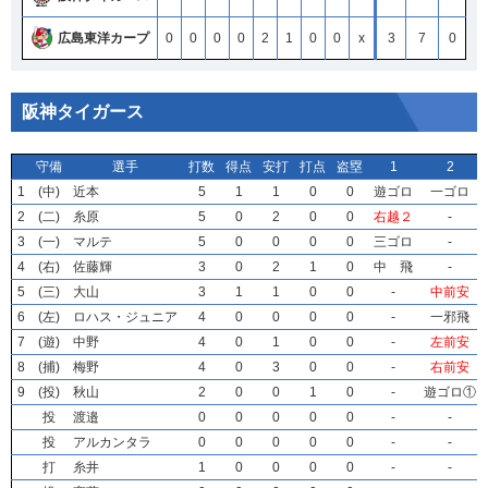
広島東洋カープ
0
0
0
0
2
1
0
0
x
3
7
0
阪神タイガース
守備
守備
守備
守備
選手
選手
選手
選手
打数
打数
打数
打数
得点
得点
得点
得点
安打
安打
安打
安打
打点
打点
打点
打点
盗塁
盗塁
盗塁
盗塁
1
1
1
1
2
2
2
2
1
1
1
1
(中)
(中)
(中)
(中)
近本
近本
近本
近本
5
5
5
5
1
1
1
1
1
1
1
1
0
0
0
0
0
0
0
0
遊ゴロ
遊ゴロ
遊ゴロ
遊ゴロ
一ゴロ
一ゴロ
一ゴロ
一ゴロ
2
2
2
2
(二)
(二)
(二)
(二)
糸原
糸原
糸原
糸原
5
5
5
5
0
0
0
0
2
2
2
2
0
0
0
0
0
0
0
0
右越２
右越２
右越２
右越２
-
-
-
-
3
3
3
3
(一)
(一)
(一)
(一)
マルテ
マルテ
マルテ
マルテ
5
5
5
5
0
0
0
0
0
0
0
0
0
0
0
0
0
0
0
0
三ゴロ
三ゴロ
三ゴロ
三ゴロ
-
-
-
-
4
4
4
4
(右)
(右)
(右)
(右)
佐藤輝
佐藤輝
佐藤輝
佐藤輝
3
3
3
3
0
0
0
0
2
2
2
2
1
1
1
1
0
0
0
0
中 飛
中 飛
中 飛
中 飛
-
-
-
-
5
5
5
5
(三)
(三)
(三)
(三)
大山
大山
大山
大山
3
3
3
3
1
1
1
1
1
1
1
1
0
0
0
0
0
0
0
0
-
-
-
-
中前安
中前安
中前安
中前安
6
6
6
6
(左)
(左)
(左)
(左)
ロハス・ジュニア
ロハス・ジュニア
ロハス・ジュニア
ロハス・ジュニア
4
4
4
4
0
0
0
0
0
0
0
0
0
0
0
0
0
0
0
0
-
-
-
-
一邪飛
一邪飛
一邪飛
一邪飛
7
7
7
7
(遊)
(遊)
(遊)
(遊)
中野
中野
中野
中野
4
4
4
4
0
0
0
0
1
1
1
1
0
0
0
0
0
0
0
0
-
-
-
-
左前安
左前安
左前安
左前安
8
8
8
8
(捕)
(捕)
(捕)
(捕)
梅野
梅野
梅野
梅野
4
4
4
4
0
0
0
0
3
3
3
3
0
0
0
0
0
0
0
0
-
-
-
-
右前安
右前安
右前安
右前安
9
9
9
9
(投)
(投)
(投)
(投)
秋山
秋山
秋山
秋山
2
2
2
2
0
0
0
0
0
0
0
0
1
1
1
1
0
0
0
0
-
-
-
-
遊ゴロ①
遊ゴロ①
遊ゴロ①
遊ゴロ①
投
投
投
投
渡邉
渡邉
渡邉
渡邉
0
0
0
0
0
0
0
0
0
0
0
0
0
0
0
0
0
0
0
0
-
-
-
-
-
-
-
-
投
投
投
投
アルカンタラ
アルカンタラ
アルカンタラ
アルカンタラ
0
0
0
0
0
0
0
0
0
0
0
0
0
0
0
0
0
0
0
0
-
-
-
-
-
-
-
-
打
打
打
打
糸井
糸井
糸井
糸井
1
1
1
1
0
0
0
0
0
0
0
0
0
0
0
0
0
0
0
0
-
-
-
-
-
-
-
-