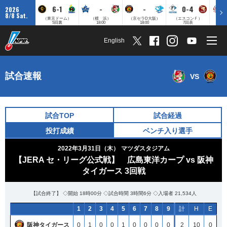
6-1
-
-
0-4
2026
8/8 Sat.
（東京ドーム）
（横 浜）
（京セラD大阪）
（エスコンＦ）
（
5回裏
18:00
18:00
7回表
English
試合速報
VS
試合TOP
試合経過
投打成績
ベンチ入り選手
2022年3月31日（木）
マツダスタジアム
【JERA セ・リーグ公式戦】 広島東洋カープ vs 阪神
タイガース 3回戦
【試合終了】 ◇開始 18時00分 ◇試合時間 3時間6分 ◇入場者 21,534人
1
2
3
4
5
6
7
8
9
計
H
E
阪神タイガース
0
1
0
0
1
0
0
0
0
2
10
0