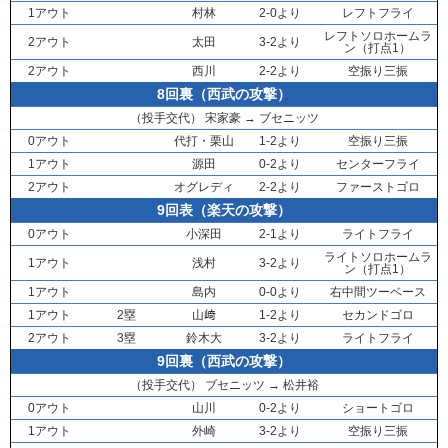
1アウト
村林
2-0より
レフトフライ
レフトソロホームラ
2アウト
太田
3-2より
ン（打点1）
2アウト
西川
2-2より
空振り三振
8回裏（西武の攻撃）
（投手交代）
宋家豪
→
ブセニッツ
0アウト
代打・
栗山
1-2より
空振り三振
1アウト
源田
0-2より
センターフライ
2アウト
オグレディ
2-2より
ファーストゴロ
9回表（楽天の攻撃）
0アウト
小深田
2-1より
ライトフライ
ライトソロホームラ
1アウト
浅村
3-2より
ン（打点1）
1アウト
島内
0-0より
右中間ツーベース
1アウト
2塁
山﨑
1-2より
セカンドゴロ
2アウト
3塁
鈴木大
3-2より
ライトフライ
9回裏（西武の攻撃）
（投手交代）
ブセニッツ
→
松井裕
0アウト
山川
0-2より
ショートゴロ
1アウト
外崎
3-2より
空振り三振