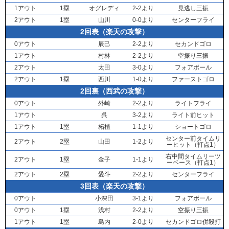
1アウト
1塁
オグレディ
2-2より
見逃し三振
2アウト
1塁
山川
0-0より
センターフライ
2回表（楽天の攻撃）
0アウト
辰己
2-2より
セカンドゴロ
1アウト
村林
2-2より
空振り三振
2アウト
太田
3-0より
フォアボール
2アウト
1塁
西川
1-0より
ファーストゴロ
2回裏（西武の攻撃）
0アウト
外崎
2-2より
ライトフライ
1アウト
呉
3-2より
ライト前ヒット
1アウト
1塁
柘植
1-1より
ショートゴロ
センター前タイムリ
2アウト
2塁
山田
1-2より
ーヒット（打点1）
右中間タイムリーツ
2アウト
1塁
金子
1-1より
ーベース（打点1）
2アウト
2塁
愛斗
2-2より
センターフライ
3回表（楽天の攻撃）
0アウト
小深田
3-1より
フォアボール
0アウト
1塁
浅村
2-2より
空振り三振
1アウト
1塁
島内
2-0より
セカンドゴロ併殺打