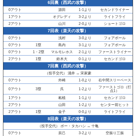
6回裏（西武の攻撃）
0アウト
源田
1-1より
セカンドライナー
1アウト
オグレディ
3-2より
ライトフライ
2アウト
山川
2-0より
ショートゴロ
7回表（楽天の攻撃）
0アウト
浅村
3-0より
フォアボール
0アウト
1塁
島内
3-1より
フォアボール
0アウト
1・2塁
マルモレホス
2-1より
ファーストライナー
2アウト
1塁
鈴木大
0-1より
セカンドゴロ
7回裏（西武の攻撃）
（投手交代）
涌井
→
宋家豪
0アウト
外崎
1-0より
右中間スリーベース
ファーストゴロ（打
0アウト
3塁
呉
1-2より
点1）
1アウト
柘植
1-1より
セカンドゴロ
2アウト
山田
1-2より
センター前ヒット
2アウト
1塁
金子
0-0より
ライトフライ
8回表（楽天の攻撃）
（投手交代）
ボー・タカハシ
→
十亀
0アウト
辰己
3-2より
空振り三振