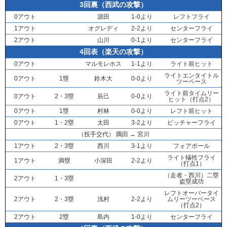
3回裏（西武の攻撃）
0アウト
源田
1-0より
レフトフライ
1アウト
オグレディ
2-2より
センターフライ
2アウト
山川
0-1より
センターフライ
4回表（楽天の攻撃）
0アウト
マルモレホス
1-1より
ライト前ヒット
ライトエンタイトル
0アウト
1塁
鈴木大
0-0より
ツーベース
ライト前タイムリー
0アウト
2・3塁
辰己
0-0より
ヒット（打点2）
0アウト
1塁
村林
0-0より
レフト前ヒット
0アウト
1・2塁
太田
3-2より
ピッチャーフライ
（投手交代）
隅田
→
宮川
1アウト
2・3塁
西川
3-1より
フォアボール
ライト犠牲フライ
1アウト
満塁
小深田
2-2より
（打点1）
（走者・
西川
）二塁
2アウト
1・3塁
盗塁成功
レフトオーバータイ
2アウト
2・3塁
浅村
2-2より
ムリーツーベース
（打点2）
2アウト
2塁
島内
1-0より
センターフライ