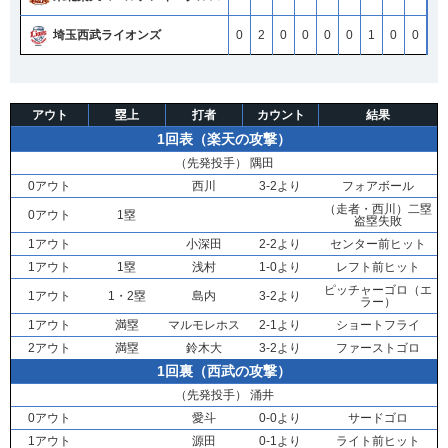
埼玉西武ライオンズ
埼玉西武ライオンズ
埼玉西武ライオンズ
埼玉西武ライオンズ
0
0
0
0
2
2
2
2
0
0
0
0
0
0
0
0
0
0
0
0
0
0
0
0
1
1
1
1
0
0
0
0
0
0
0
0
3
3
3
3
アウト
塁上
打者
カウント
結果
1回表（楽天の攻撃）
（先発投手）
隅田
0アウト
西川
3-2より
フォアボール
（走者・
西川
）二塁
0アウト
1塁
盗塁失敗
1アウト
小深田
2-2より
センター前ヒット
1アウト
1塁
浅村
1-0より
レフト前ヒット
ピッチャーゴロ（エ
1アウト
1・2塁
島内
3-2より
ラー）
1アウト
満塁
マルモレホス
2-1より
ショートフライ
2アウト
満塁
鈴木大
3-2より
ファーストゴロ
1回裏（西武の攻撃）
（先発投手）
涌井
0アウト
愛斗
0-0より
サードゴロ
1アウト
源田
0-1より
ライト前ヒット