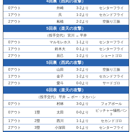
4回裏（西武の攻撃）
0アウト
外崎
3-2より
センターフライ
1アウト
呉
1-2より
セカンドフライ
2アウト
柘植
2-2より
空振り三振
5回表（楽天の攻撃）
（投手交代）
宮川
→
平井
0アウト
マルモレホス
1-1より
センターフライ
1アウト
鈴木大
0-1より
センターフライ
2アウト
辰己
1-2より
ショートゴロ
5回裏（西武の攻撃）
0アウト
山田
3-2より
空振り三振
1アウト
金子
1-2より
セカンドフライ
2アウト
愛斗
0-0より
サードゴロ
6回表（楽天の攻撃）
（投手交代）
平井
→
ボー・タカハシ
0アウト
村林
3-0より
フォアボール
ピッチャー犠牲バン
0アウト
1塁
太田
0-0より
ト
1アウト
2塁
西川
1-1より
セカンドゴロ
2アウト
3塁
小深田
0-1より
センターフライ