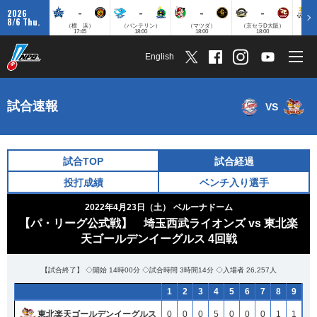
-
-
-
-
2026
8/6 Thu.
（横 浜）
（バンテリン）
（マツダ）
（京セラD大阪）
（みずほ
17:45
18:00
18:00
18:00
English
試合速報
VS
試合TOP
試合経過
投打成績
ベンチ入り選手
2022年4月23日（土）
ベルーナドーム
【パ・リーグ公式戦】 埼玉西武ライオンズ vs 東北楽
天ゴールデンイーグルス 4回戦
【試合終了】 ◇開始 14時00分 ◇試合時間 3時間14分 ◇入場者 26,257人
1
1
1
1
2
2
2
2
3
3
3
3
4
4
4
4
5
5
5
5
6
6
6
6
7
7
7
7
8
8
8
8
9
9
9
9
計
計
計
計
東北楽天ゴールデンイーグルス
東北楽天ゴールデンイーグルス
東北楽天ゴールデンイーグルス
東北楽天ゴールデンイーグルス
0
0
0
0
0
0
0
0
0
0
0
0
5
5
5
5
0
0
0
0
0
0
0
0
0
0
0
0
1
1
1
1
1
1
1
1
7
7
7
7