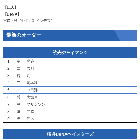
【巨人】
【DeNA】
宮﨑
2号（6回ソロ
メンデス
）
最新のオーダー
読売ジャイアンツ
1
左
梶谷
2
二
吉川
3
右
丸
4
三
岡本和
5
一
中田翔
6
捕
大城卓
7
中
ブリンソン
8
遊
門脇
9
投
代木
横浜DeNAベイスターズ