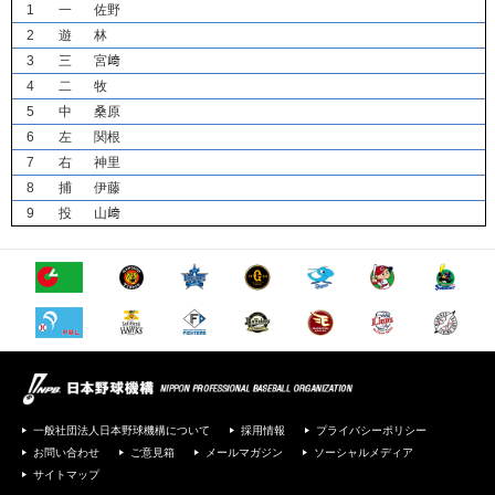
1
一
佐野
2
遊
林
3
三
宮﨑
4
二
牧
5
中
桑原
6
左
関根
7
右
神里
8
捕
伊藤
9
投
山﨑
一般社団法人日本野球機構について
採用情報
プライバシーポリシー
お問い合わせ
ご意見箱
メールマガジン
ソーシャルメディア
サイトマップ