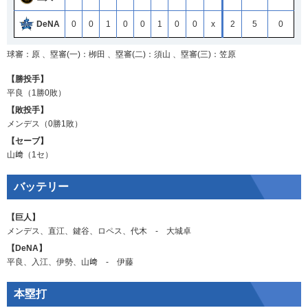
DeNA
0
0
1
0
0
1
0
0
x
2
5
0
球審：原 、塁審(一)：栁田 、塁審(二)：須山 、塁審(三)：笠原
【勝投手】
平良
（1勝0敗）
【敗投手】
メンデス
（0勝1敗）
【セーブ】
山﨑
（1セ）
バッテリー
【巨人】
メンデス
、
直江
、
鍵谷
、
ロペス
、
代木
‐
大城卓
【DeNA】
平良
、
入江
、
伊勢
、
山﨑
‐
伊藤
本塁打