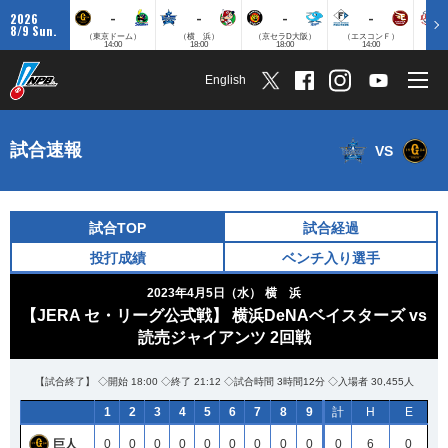
-
-
-
-
2026
8/9 Sun.
（東京ドーム）
（横 浜）
（京セラD大阪）
（エスコンＦ）
（
14:00
18:00
18:00
14:00
English
試合速報
VS
試合TOP
試合経過
投打成績
ベンチ入り選手
2023年4月5日（水）
横 浜
【JERA セ・リーグ公式戦】 横浜DeNAベイスターズ vs
読売ジャイアンツ 2回戦
【試合終了】 ◇開始 18:00 ◇終了 21:12 ◇試合時間 3時間12分 ◇入場者 30,455人
1
2
3
4
5
6
7
8
9
計
H
E
巨人
0
0
0
0
0
0
0
0
0
0
6
0