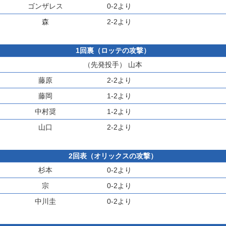
ゴンザレス
0-2より
森
2-2より
1回裏（ロッテの攻撃）
（先発投手）
山本
藤原
2-2より
藤岡
1-2より
中村奨
1-2より
山口
2-2より
2回表（オリックスの攻撃）
杉本
0-2より
宗
0-2より
中川圭
0-2より