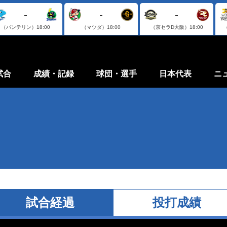
-
-
-
（バンテリン）
18:00
（マツダ）
18:00
（京セラD大阪）
18:00
試合
成績・記録
球団・選手
日本代表
ニ
試合経過
投打成績