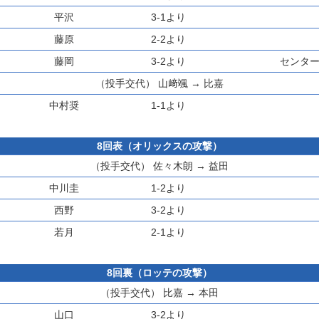
平沢
3-1より
藤原
2-2より
藤岡
3-2より
センター
（投手交代）
山﨑颯
→
比嘉
中村奨
1-1より
8回表（オリックスの攻撃）
（投手交代）
佐々木朗
→
益田
中川圭
1-2より
西野
3-2より
若月
2-1より
8回裏（ロッテの攻撃）
（投手交代）
比嘉
→
本田
山口
3-2より