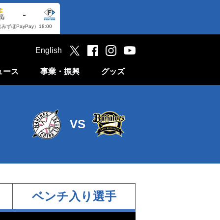
-
（みずほPayPay）
18:00
English
ュース
事業・振興
グッズ
VS
ベンチ入り選手