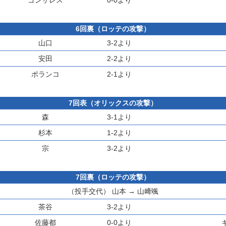
ゴンザレス
0-0より
6回裏（ロッテの攻撃）
山口
3-2より
安田
2-2より
ポランコ
2-1より
7回表（オリックスの攻撃）
森
3-1より
杉本
1-2より
宗
3-2より
7回裏（ロッテの攻撃）
（投手交代）
山本
→
山﨑颯
茶谷
3-2より
佐藤都
0-0より