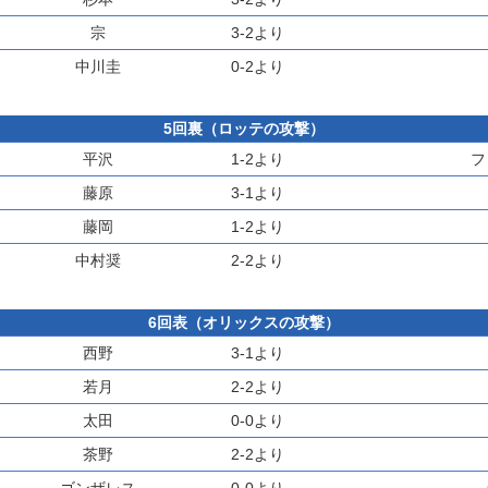
宗
3-2より
中川圭
0-2より
5回裏（ロッテの攻撃）
平沢
1-2より
フ
藤原
3-1より
藤岡
1-2より
中村奨
2-2より
6回表（オリックスの攻撃）
西野
3-1より
若月
2-2より
太田
0-0より
茶野
2-2より