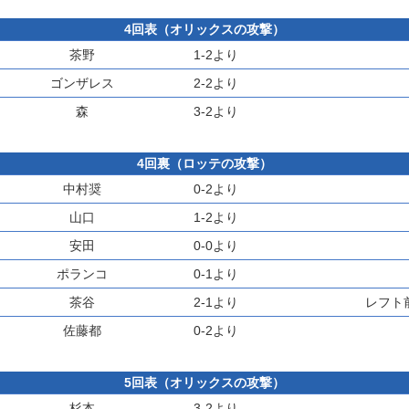
4回表（オリックスの攻撃）
茶野
1-2より
ゴンザレス
2-2より
森
3-2より
4回裏（ロッテの攻撃）
中村奨
0-2より
山口
1-2より
安田
0-0より
ポランコ
0-1より
茶谷
2-1より
レフト
佐藤都
0-2より
5回表（オリックスの攻撃）
杉本
3-2より