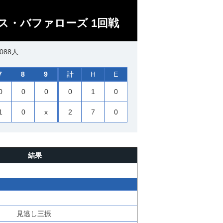
ス・バファローズ 1回戦
088人
7
8
9
計
H
E
0
0
0
0
1
0
1
0
x
2
7
0
結果
見逃し三振