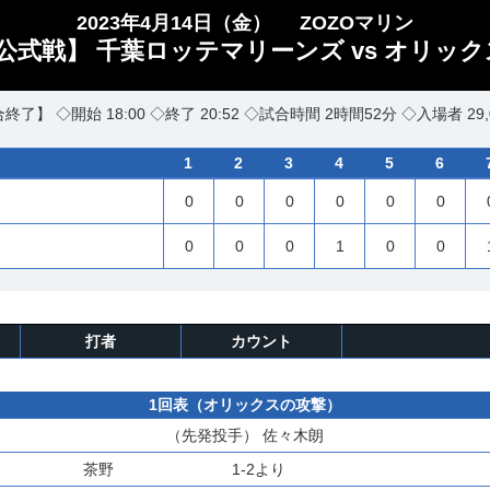
2023年4月14日（金）
ZOZOマリン
公式戦】 千葉ロッテマリーンズ vs オリック
終了】 ◇開始 18:00 ◇終了 20:52 ◇試合時間 2時間52分 ◇入場者 29,
1
2
3
4
5
6
0
0
0
0
0
0
0
0
0
1
0
0
打者
カウント
1回表（オリックスの攻撃）
（先発投手）
佐々木朗
茶野
1-2より