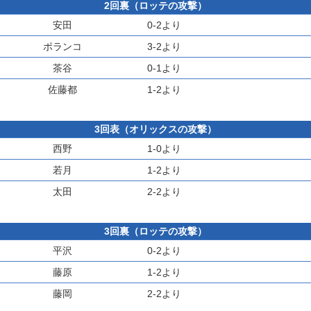
2回裏（ロッテの攻撃）
安田
0-2より
ポランコ
3-2より
茶谷
0-1より
佐藤都
1-2より
3回表（オリックスの攻撃）
西野
1-0より
若月
1-2より
太田
2-2より
3回裏（ロッテの攻撃）
平沢
0-2より
藤原
1-2より
藤岡
2-2より