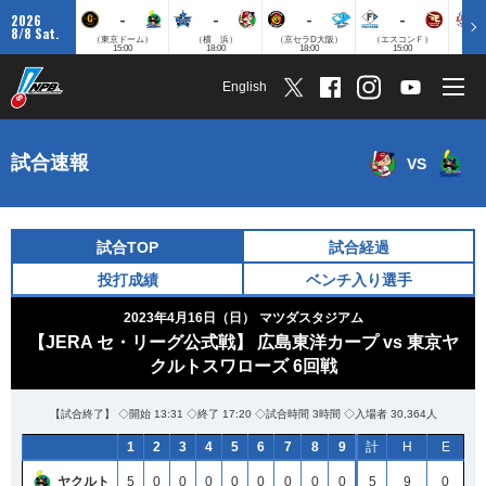
-
-
-
-
2026
8/8 Sat.
（東京ドーム）
（横 浜）
（京セラD大阪）
（エスコンＦ）
（
15:00
18:00
18:00
15:00
English
試合速報
VS
試合TOP
試合経過
投打成績
ベンチ入り選手
2023年4月16日（日）
マツダスタジアム
【JERA セ・リーグ公式戦】 広島東洋カープ vs 東京ヤ
クルトスワローズ 6回戦
【試合終了】 ◇開始 13:31 ◇終了 17:20 ◇試合時間 3時間 ◇入場者 30,364人
1
2
3
4
5
6
7
8
9
計
H
E
ヤクルト
5
0
0
0
0
0
0
0
0
5
9
0