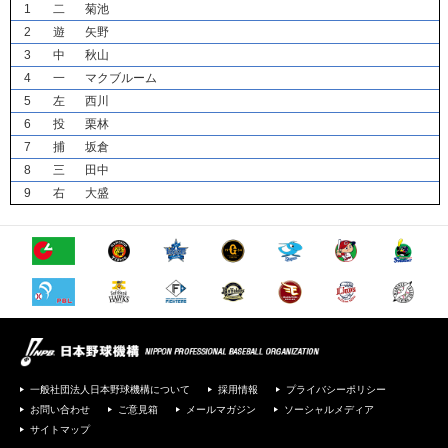
1
二
菊池
2
遊
矢野
3
中
秋山
4
一
マクブルーム
5
左
西川
6
投
栗林
7
捕
坂倉
8
三
田中
9
右
大盛
一般社団法人日本野球機構について
採用情報
プライバシーポリシー
お問い合わせ
ご意見箱
メールマガジン
ソーシャルメディア
サイトマップ