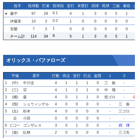
投手
投手
投手
投手
投球数
投球数
投球数
投球数
打者
打者
打者
打者
投球回
投球回
投球回
投球回
安打
安打
安打
安打
本塁打
本塁打
本塁打
本塁打
四球
四球
四球
四球
死球
死球
死球
死球
三振
三振
三振
三振
暴投
暴投
暴投
暴投
ボ
ボ
ボ
ボ
6
6
6
6
.1
.1
.1
.1
●
●
●
●
藤平
藤平
藤平
藤平
97
97
97
97
28
28
28
28
4
4
4
4
1
1
1
1
3
3
3
3
0
0
0
0
5
5
5
5
1
1
1
1
0
0
0
0
.2
.2
.2
.2
伊藤茉
伊藤茉
伊藤茉
伊藤茉
10
10
10
10
3
3
3
3
1
1
1
1
0
0
0
0
0
0
0
0
0
0
0
0
0
0
0
0
0
0
0
0
1
1
1
1
安樂
安樂
安樂
安樂
7
7
7
7
3
3
3
3
0
0
0
0
0
0
0
0
0
0
0
0
0
0
0
0
0
0
0
0
0
0
0
0
8
8
8
8
チーム計
チーム計
チーム計
チーム計
114
114
114
114
34
34
34
34
5
5
5
5
1
1
1
1
3
3
3
3
0
0
0
0
5
5
5
5
1
1
1
1
オリックス・バファローズ
守備
守備
守備
守備
選手
選手
選手
選手
打数
打数
打数
打数
得点
得点
得点
得点
安打
安打
安打
安打
打点
打点
打点
打点
盗塁
盗塁
盗塁
盗塁
1
1
1
1
2
2
2
2
1
1
1
1
(中)
(中)
(中)
(中)
中川圭
中川圭
中川圭
中川圭
4
4
4
4
1
1
1
1
1
1
1
1
1
1
1
1
0
0
0
0
三 振
三 振
三 振
三 振
-
-
-
-
2
2
2
2
(三)
(三)
(三)
(三)
宗
宗
宗
宗
4
4
4
4
1
1
1
1
2
2
2
2
1
1
1
1
0
0
0
0
中 飛
中 飛
中 飛
中 飛
-
-
-
-
3
3
3
3
(捕)
(捕)
(捕)
(捕)
森
森
森
森
4
4
4
4
0
0
0
0
1
1
1
1
1
1
1
1
0
0
0
0
投ゴロ
投ゴロ
投ゴロ
投ゴロ
-
-
-
-
右
右
右
右
4
4
4
4
(指)
(指)
(指)
(指)
シュウィンデル
シュウィンデル
シュウィンデル
シュウィンデル
4
4
4
4
0
0
0
0
0
0
0
0
0
0
0
0
0
0
0
0
-
-
-
-
三 振
三 振
三 振
三 振
5
5
5
5
(左)
(左)
(左)
(左)
杉本
杉本
杉本
杉本
4
4
4
4
0
0
0
0
0
0
0
0
0
0
0
0
0
0
0
0
-
-
-
-
三ゴロ
三ゴロ
三ゴロ
三ゴロ
左
左
左
左
小田
小田
小田
小田
0
0
0
0
0
0
0
0
0
0
0
0
0
0
0
0
0
0
0
0
-
-
-
-
-
-
-
-
6
6
6
6
(二)一
(二)一
(二)一
(二)一
ゴンザレス
ゴンザレス
ゴンザレス
ゴンザレス
3
3
3
3
0
0
0
0
1
1
1
1
0
0
0
0
0
0
0
0
-
-
-
-
四 球
四 球
四 球
四 球
7
7
7
7
(遊)
(遊)
(遊)
(遊)
紅林
紅林
紅林
紅林
2
2
2
2
0
0
0
0
0
0
0
0
0
0
0
0
0
0
0
0
-
-
-
-
三ゴ失
三ゴ失
三ゴ失
三ゴ失