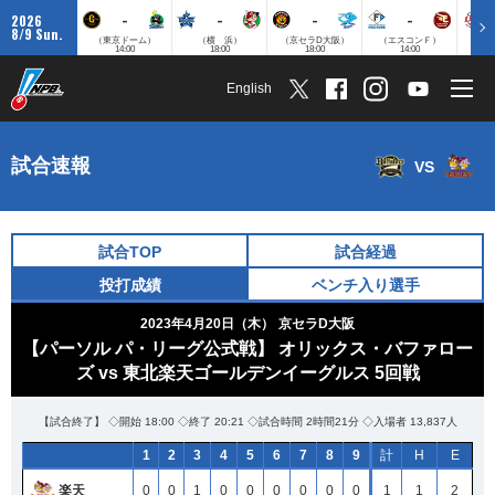
-
-
-
-
2026
8/9 Sun.
（東京ドーム）
（横 浜）
（京セラD大阪）
（エスコンＦ）
（
14:00
18:00
18:00
14:00
English
試合速報
VS
試合TOP
試合経過
投打成績
ベンチ入り選手
2023年4月20日（木）
京セラD大阪
【パーソル パ・リーグ公式戦】 オリックス・バファロー
ズ vs 東北楽天ゴールデンイーグルス 5回戦
【試合終了】 ◇開始 18:00 ◇終了 20:21 ◇試合時間 2時間21分 ◇入場者 13,837人
1
2
3
4
5
6
7
8
9
計
H
E
楽天
0
0
1
0
0
0
0
0
0
1
1
2