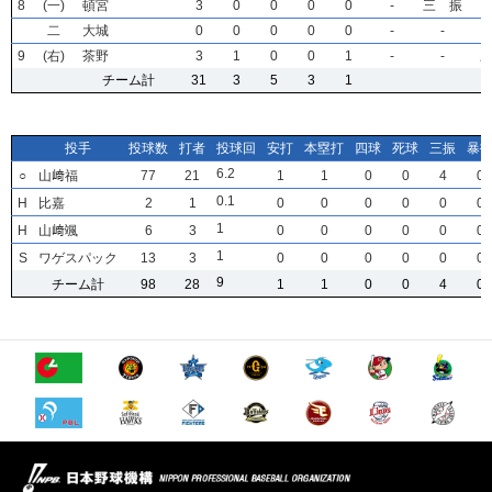
8
8
8
8
(一)
(一)
(一)
(一)
頓宮
頓宮
頓宮
頓宮
3
3
3
3
0
0
0
0
0
0
0
0
0
0
0
0
0
0
0
0
-
-
-
-
三 振
三 振
三 振
三 振
二
二
二
二
大城
大城
大城
大城
0
0
0
0
0
0
0
0
0
0
0
0
0
0
0
0
0
0
0
0
-
-
-
-
-
-
-
-
9
9
9
9
(右)
(右)
(右)
(右)
茶野
茶野
茶野
茶野
3
3
3
3
1
1
1
1
0
0
0
0
0
0
0
0
1
1
1
1
-
-
-
-
-
-
-
-
チーム計
チーム計
チーム計
チーム計
31
31
31
31
3
3
3
3
5
5
5
5
3
3
3
3
1
1
1
1
投手
投手
投手
投手
投球数
投球数
投球数
投球数
打者
打者
打者
打者
投球回
投球回
投球回
投球回
安打
安打
安打
安打
本塁打
本塁打
本塁打
本塁打
四球
四球
四球
四球
死球
死球
死球
死球
三振
三振
三振
三振
暴
暴
暴
暴
6
6
6
6
.2
.2
.2
.2
○
○
○
○
山﨑福
山﨑福
山﨑福
山﨑福
77
77
77
77
21
21
21
21
1
1
1
1
1
1
1
1
0
0
0
0
0
0
0
0
4
4
4
4
0
0
0
0
0
0
0
0
.1
.1
.1
.1
H
H
H
H
比嘉
比嘉
比嘉
比嘉
2
2
2
2
1
1
1
1
0
0
0
0
0
0
0
0
0
0
0
0
0
0
0
0
0
0
0
0
0
0
0
0
1
1
1
1
H
H
H
H
山﨑颯
山﨑颯
山﨑颯
山﨑颯
6
6
6
6
3
3
3
3
0
0
0
0
0
0
0
0
0
0
0
0
0
0
0
0
0
0
0
0
0
0
0
0
1
1
1
1
S
S
S
S
ワゲスパック
ワゲスパック
ワゲスパック
ワゲスパック
13
13
13
13
3
3
3
3
0
0
0
0
0
0
0
0
0
0
0
0
0
0
0
0
0
0
0
0
0
0
0
0
9
9
9
9
チーム計
チーム計
チーム計
チーム計
98
98
98
98
28
28
28
28
1
1
1
1
1
1
1
1
0
0
0
0
0
0
0
0
4
4
4
4
0
0
0
0