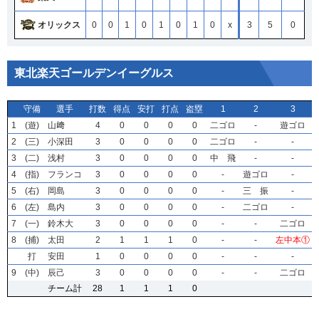
オリックス
0
0
1
0
1
0
1
0
x
3
5
0
東北楽天ゴールデンイーグルス
守備
守備
守備
守備
選手
選手
選手
選手
打数
打数
打数
打数
得点
得点
得点
得点
安打
安打
安打
安打
打点
打点
打点
打点
盗塁
盗塁
盗塁
盗塁
1
1
1
1
2
2
2
2
3
3
3
3
1
1
1
1
(遊)
(遊)
(遊)
(遊)
山﨑
山﨑
山﨑
山﨑
4
4
4
4
0
0
0
0
0
0
0
0
0
0
0
0
0
0
0
0
二ゴロ
二ゴロ
二ゴロ
二ゴロ
-
-
-
-
遊ゴロ
遊ゴロ
遊ゴロ
遊ゴロ
2
2
2
2
(三)
(三)
(三)
(三)
小深田
小深田
小深田
小深田
3
3
3
3
0
0
0
0
0
0
0
0
0
0
0
0
0
0
0
0
二ゴロ
二ゴロ
二ゴロ
二ゴロ
-
-
-
-
-
-
-
-
3
3
3
3
(二)
(二)
(二)
(二)
浅村
浅村
浅村
浅村
3
3
3
3
0
0
0
0
0
0
0
0
0
0
0
0
0
0
0
0
中 飛
中 飛
中 飛
中 飛
-
-
-
-
-
-
-
-
4
4
4
4
(指)
(指)
(指)
(指)
フランコ
フランコ
フランコ
フランコ
3
3
3
3
0
0
0
0
0
0
0
0
0
0
0
0
0
0
0
0
-
-
-
-
遊ゴロ
遊ゴロ
遊ゴロ
遊ゴロ
-
-
-
-
5
5
5
5
(右)
(右)
(右)
(右)
岡島
岡島
岡島
岡島
3
3
3
3
0
0
0
0
0
0
0
0
0
0
0
0
0
0
0
0
-
-
-
-
三 振
三 振
三 振
三 振
-
-
-
-
6
6
6
6
(左)
(左)
(左)
(左)
島内
島内
島内
島内
3
3
3
3
0
0
0
0
0
0
0
0
0
0
0
0
0
0
0
0
-
-
-
-
二ゴロ
二ゴロ
二ゴロ
二ゴロ
-
-
-
-
7
7
7
7
(一)
(一)
(一)
(一)
鈴木大
鈴木大
鈴木大
鈴木大
3
3
3
3
0
0
0
0
0
0
0
0
0
0
0
0
0
0
0
0
-
-
-
-
-
-
-
-
二ゴロ
二ゴロ
二ゴロ
二ゴロ
8
8
8
8
(捕)
(捕)
(捕)
(捕)
太田
太田
太田
太田
2
2
2
2
1
1
1
1
1
1
1
1
1
1
1
1
0
0
0
0
-
-
-
-
-
-
-
-
左中本①
左中本①
左中本①
左中本①
打
打
打
打
安田
安田
安田
安田
1
1
1
1
0
0
0
0
0
0
0
0
0
0
0
0
0
0
0
0
-
-
-
-
-
-
-
-
-
-
-
-
9
9
9
9
(中)
(中)
(中)
(中)
辰己
辰己
辰己
辰己
3
3
3
3
0
0
0
0
0
0
0
0
0
0
0
0
0
0
0
0
-
-
-
-
-
-
-
-
二ゴロ
二ゴロ
二ゴロ
二ゴロ
チーム計
チーム計
チーム計
チーム計
28
28
28
28
1
1
1
1
1
1
1
1
1
1
1
1
0
0
0
0