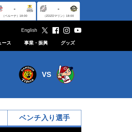
-
-
（ベルーナ）
18:00
（ZOZOマリン）
18:00
English
ュース
事業・振興
グッズ
VS
ベンチ入り選手