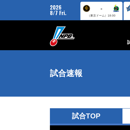
2026
-
8/7 Fri.
（東京ドーム）
18:00
試合速報
試合TOP