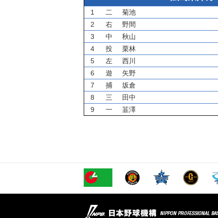
1
二
菊池
2
右
野間
3
中
秋山
4
投
栗林
5
左
西川
6
遊
矢野
7
捕
坂倉
8
三
田中
9
一
韮澤