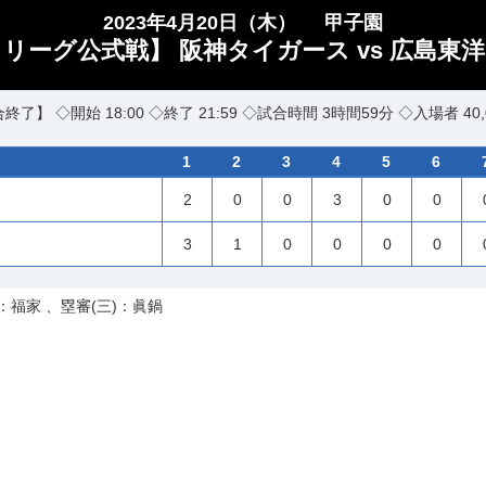
2023年4月20日（木）
甲子園
セ・リーグ公式戦】 阪神タイガース vs 広島東洋
終了】 ◇開始 18:00 ◇終了 21:59 ◇試合時間 3時間59分 ◇入場者 40,
1
2
3
4
5
6
2
0
0
3
0
0
3
1
0
0
0
0
：福家 、塁審(三)：眞鍋