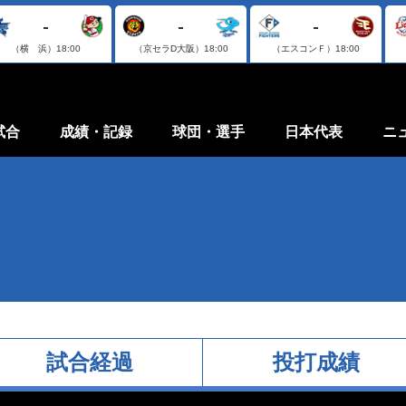
-
-
-
（横 浜）
18:00
（京セラD大阪）
18:00
（エスコンＦ）
18:00
試合
成績・記録
球団・選手
日本代表
ニ
試合経過
投打成績