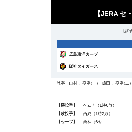
【JERA 
【試合
広島東洋カープ
阪神タイガース
球審：山村 、塁審(一)：嶋田 、塁審(二)
【勝投手】
ケムナ
（1勝0敗）
【敗投手】
西純
（1勝2敗）
【セーブ】
栗林
（6セ）