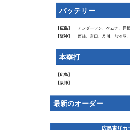
バッテリー
【広島】
アンダーソン
、
ケムナ
、
戸
【阪神】
西純
、
富田
、
及川
、
加治屋
本塁打
【広島】
【阪神】
最新のオーダー
広島東洋カ