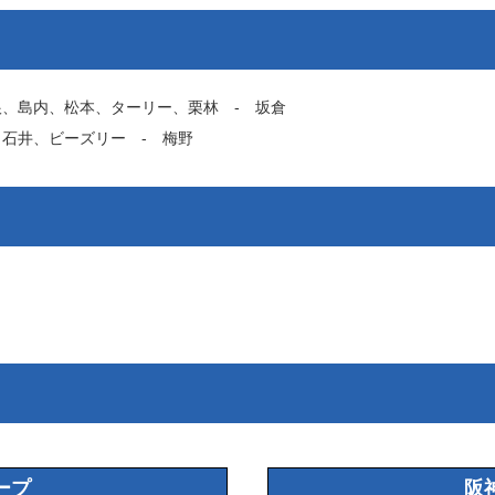
根
、
島内
、
松本
、
ターリー
、
栗林
‐
坂倉
、
石井
、
ビーズリー
‐
梅野
ープ
阪