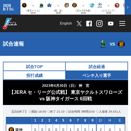
-
-
-
-
2026
8/7 Fri.
（東京ドーム）
（横 浜）
（京セラD大阪）
（エスコンＦ）
（
18:00
18:00
18:00
18:00
English
試合速報
VS
試合TOP
試合経過
投打成績
ベンチ入り選手
2023年4月30日（日）
神 宮
【JERA セ・リーグ公式戦】 東京ヤクルトスワローズ
vs 阪神タイガース 6回戦
【試合終了】 ◇開始 18:00 ◇終了 21:10 ◇試合時間 3時間10分 ◇入場者 29,631人
1
2
3
4
5
6
7
8
9
計
H
E
阪神
0
0
0
0
0
1
0
0
1
2
4
1