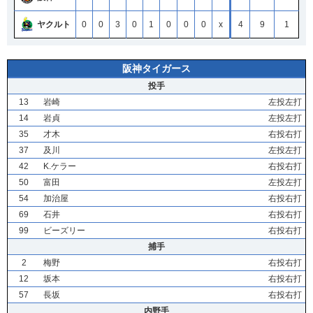
ヤクルト
0
0
3
0
1
0
0
0
x
4
9
1
阪神タイガース
投手
13
岩崎
左投左打
14
岩貞
左投左打
35
才木
右投右打
37
及川
左投左打
42
K.ケラー
右投右打
50
富田
左投左打
54
加治屋
右投右打
69
石井
右投右打
99
ビーズリー
右投右打
捕手
2
梅野
右投右打
12
坂本
右投右打
57
長坂
右投右打
内野手