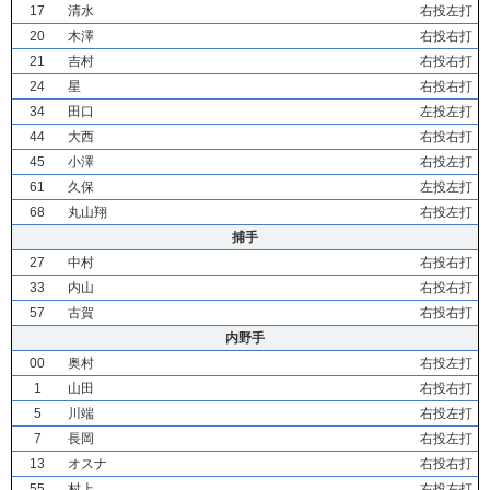
17
清水
右投左打
20
木澤
右投右打
21
吉村
右投右打
24
星
右投右打
34
田口
左投左打
44
大西
右投右打
45
小澤
右投左打
61
久保
左投左打
68
丸山翔
右投左打
捕手
27
中村
右投右打
33
内山
右投右打
57
古賀
右投右打
内野手
00
奥村
右投左打
1
山田
右投右打
5
川端
右投左打
7
長岡
右投左打
13
オスナ
右投右打
55
村上
右投左打