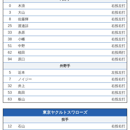
0
木浪
右投左打
3
大山
右投右打
8
佐藤輝
右投左打
25
渡邉諒
右投右打
33
糸原
右投左打
38
小幡
右投左打
51
中野
右投左打
62
植田
右投両打
94
原口
右投右打
外野手
5
近本
左投左打
7
ノイジー
右投右打
32
井上
右投右打
53
島田
右投左打
63
板山
右投左打
東京ヤクルトスワローズ
投手
12
石山
右投右打