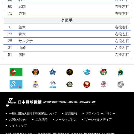
60
武岡
右投左打
71
赤羽
右投右打
外野手
0
並木
右投右打
23
青木
右投左打
25
サンタナ
右投右打
31
山崎
左投左打
51
濱田
右投右打
一般社団法人日本野球機構について
採用情報
プライバシーポリシー
お問い合わせ
ご意見箱
メールマガジン
ソーシャルメディア
サイトマップ
Copyright (C) 1996-2026 Nippon Professional Baseball Organization. All Rights