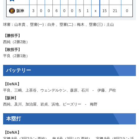
阪神
3
0
0
6
0
0
5
1
x
15
21
0
球審：山本貴 、塁審(一)：白井 、塁審(二)：梅木 、塁審(三)：土山
【勝投手】
西純
（2勝2敗）
【敗投手】
平良
（2勝1敗）
バッテリー
【DeNA】
平良
、
三嶋
、
上茶谷
、
ウェンデルケン
、
森原
、
石川
‐
伊藤
、
戸柱
【阪神】
西純
、
及川
、
加治屋
、
岩貞
、
浜地
、
ビーズリー
‐
梅野
本塁打
【DeNA】
宮﨑
8号（3回2ラン
西純
）、
牧
6号（3回ソロ
西純
）、
宮﨑
9号（8回2ラン
浜