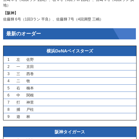
地
）
【阪神】
佐藤輝
6号（1回3ラン
平良
）、
佐藤輝
7号（4回満塁
三嶋
）
最新のオーダー
横浜DeNAベイスターズ
1
左
佐野
2
一
京田
3
三
西巻
4
二
牧
5
右
楠本
6
中
関根
7
打
神里
8
捕
戸柱
9
遊
林
阪神タイガース