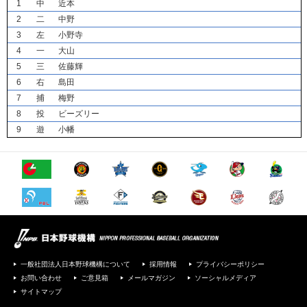
1
中
近本
2
二
中野
3
左
小野寺
4
一
大山
5
三
佐藤輝
6
右
島田
7
捕
梅野
8
投
ビーズリー
9
遊
小幡
一般社団法人日本野球機構について
採用情報
プライバシーポリシー
お問い合わせ
ご意見箱
メールマガジン
ソーシャルメディア
サイトマップ