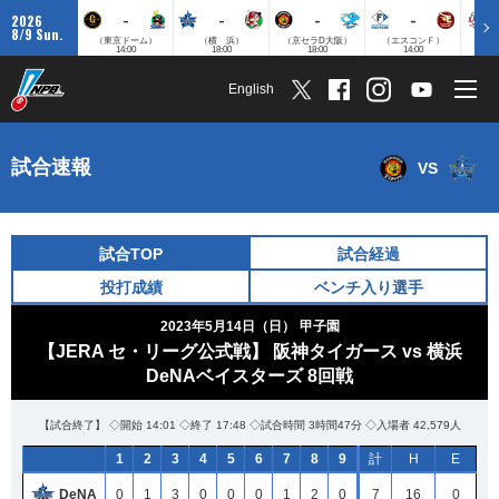
-
-
-
-
2026
8/9 Sun.
（東京ドーム）
（横 浜）
（京セラD大阪）
（エスコンＦ）
（
14:00
18:00
18:00
14:00
English
試合速報
VS
試合TOP
試合経過
投打成績
ベンチ入り選手
2023年5月14日（日）
甲子園
【JERA セ・リーグ公式戦】 阪神タイガース vs 横浜
DeNAベイスターズ 8回戦
【試合終了】 ◇開始 14:01 ◇終了 17:48 ◇試合時間 3時間47分 ◇入場者 42,579人
1
2
3
4
5
6
7
8
9
計
H
E
DeNA
0
1
3
0
0
0
1
2
0
7
16
0