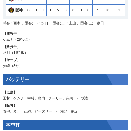
阪神
0
0
1
1
5
0
0
0
0
7
10
2
球審：西本 、塁審(一)：水口 、塁審(二)：土山 、塁審(三)：敷田
【勝投手】
ケムナ
（2勝0敗）
【敗投手】
及川
（1勝1敗）
【セーブ】
矢崎
（3セ）
バッテリー
【広島】
玉村
、
ケムナ
、
中﨑
、
島内
、
ターリー
、
矢崎
‐
坂倉
【阪神】
青柳
、
及川
、
西純
、
ビーズリー
‐
梅野
、
長坂
本塁打