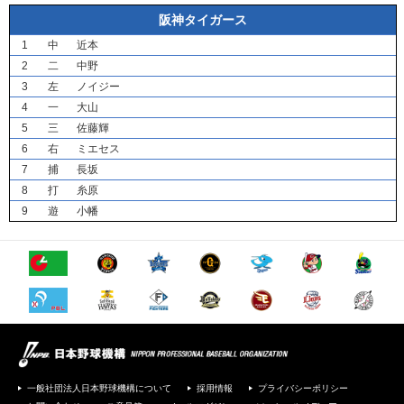
阪神タイガース
1
中
近本
2
二
中野
3
左
ノイジー
4
一
大山
5
三
佐藤輝
6
右
ミエセス
7
捕
長坂
8
打
糸原
9
遊
小幡
一般社団法人日本野球機構について
採用情報
プライバシーポリシー