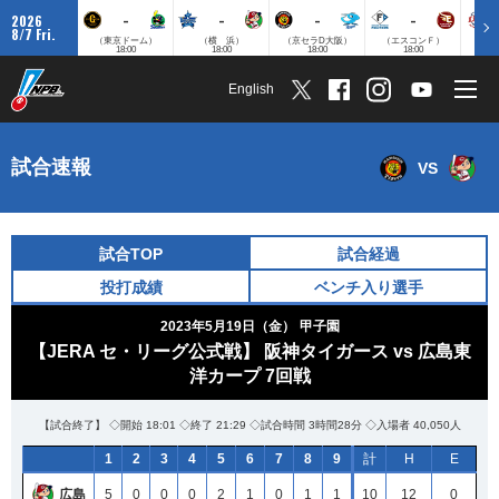
-
-
-
-
2026
8/7 Fri.
（東京ドーム）
（横 浜）
（京セラD大阪）
（エスコンＦ）
（
18:00
18:00
18:00
18:00
English
試合速報
VS
試合TOP
試合経過
投打成績
ベンチ入り選手
2023年5月19日（金）
甲子園
【JERA セ・リーグ公式戦】 阪神タイガース vs 広島東
洋カープ 7回戦
【試合終了】 ◇開始 18:01 ◇終了 21:29 ◇試合時間 3時間28分 ◇入場者 40,050人
1
2
3
4
5
6
7
8
9
計
H
E
広島
5
0
0
0
2
1
0
1
1
10
12
0