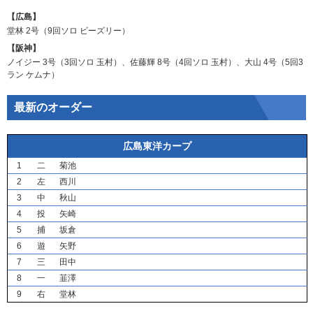
【広島】
堂林
2号（9回ソロ
ビーズリー
）
【阪神】
ノイジー
3号（3回ソロ
玉村
）、
佐藤輝
8号（4回ソロ
玉村
）、
大山
4号（5回3
ラン
ケムナ
）
最新のオーダー
広島東洋カープ
1
二
菊池
2
左
西川
3
中
秋山
4
投
矢崎
5
捕
坂倉
6
遊
矢野
7
三
田中
8
一
韮澤
9
右
堂林