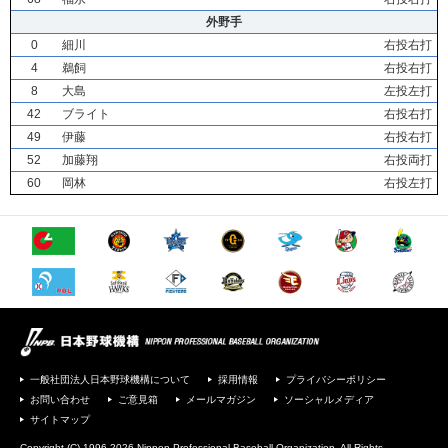
外野手
0
細川
右投右打
4
鵜飼
右投右打
8
大島
左投左打
42
ブライト
右投右打
49
伊藤
右投右打
52
加藤翔
右投両打
60
岡林
右投左打
一般社団法人日本野球機構について
採用情報
プライバシーポリシー
お問い合わせ
ご意見箱
メールマガジン
ソーシャルメディア
サイトマップ
Copyright (C) 1996-2026 Nippon Professional Baseball Organization. All Rights