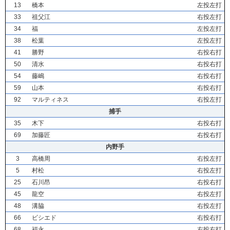
13
橋本
左投左打
33
祖父江
右投左打
34
福
左投左打
38
松葉
左投左打
41
勝野
右投右打
50
清水
右投右打
54
藤嶋
右投右打
59
山本
右投右打
92
マルティネス
右投左打
捕手
35
木下
右投右打
69
加藤匠
右投右打
内野手
3
高橋周
右投左打
5
村松
右投左打
25
石川昂
右投右打
45
龍空
右投左打
48
溝脇
右投左打
66
ビシエド
右投右打
68
福永
右投右打