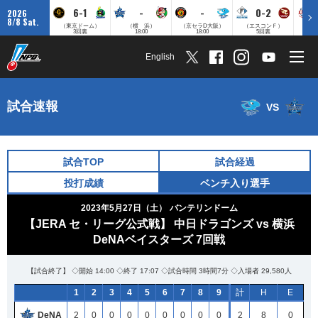
6-1
-
-
0-2
2026
8/8 Sat.
（東京ドーム）
（横 浜）
（京セラD大阪）
（エスコンＦ）
（
3回裏
18:00
18:00
5回裏
English
試合速報
VS
試合TOP
試合経過
投打成績
ベンチ入り選手
2023年5月27日（土）
バンテリンドーム
【JERA セ・リーグ公式戦】 中日ドラゴンズ vs 横浜
DeNAベイスターズ 7回戦
【試合終了】 ◇開始 14:00 ◇終了 17:07 ◇試合時間 3時間7分 ◇入場者 29,580人
1
2
3
4
5
6
7
8
9
計
H
E
DeNA
2
0
0
0
0
0
0
0
0
2
8
0