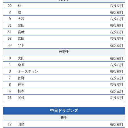
00
林
右投左打
2
牧
右投右打
9
大和
右投右打
31
柴田
右投左打
51
宮﨑
右投右打
98
京田
右投左打
99
ソト
右投右打
外野手
0
大田
右投右打
1
桑原
右投右打
3
オースティン
右投右打
7
佐野
右投左打
8
神里
右投左打
37
楠本
右投左打
63
関根
左投左打
中日ドラゴンズ
投手
12
田島
右投右打