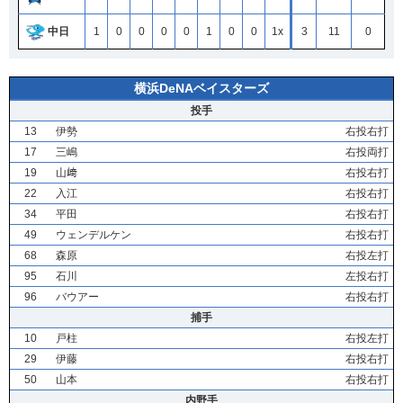
中日
1
0
0
0
0
1
0
0
1x
3
11
0
横浜DeNAベイスターズ
投手
13
伊勢
右投右打
17
三嶋
右投両打
19
山﨑
右投右打
22
入江
右投右打
34
平田
右投右打
49
ウェンデルケン
右投右打
68
森原
右投左打
95
石川
左投右打
96
バウアー
右投右打
捕手
10
戸柱
右投左打
29
伊藤
右投右打
50
山本
右投右打
内野手