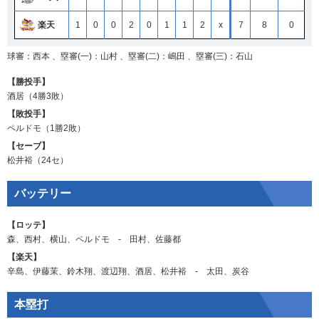
楽天
1
0
0
2
0
1
1
2
x
7
8
0
球審：西本 、塁審(一)：山村 、塁審(二)：嶋田 、塁審(三)：石山
【勝投手】
酒居
（4勝3敗）
【敗投手】
ペルドモ
（1勝2敗）
【セーブ】
松井裕
（24セ）
バッテリー
【ロッテ】
森
、
西村
、
横山
、
ペルドモ
‐
田村
、
佐藤都
【楽天】
辛島
、
伊藤茉
、
鈴木翔
、
渡辺翔
、
酒居
、
松井裕
‐
太田
、
炭谷
本塁打