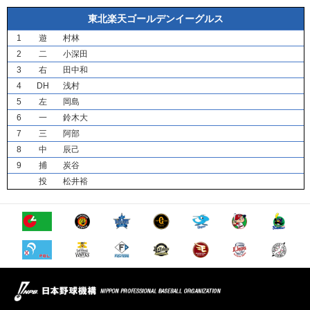
東北楽天ゴールデンイーグルス
1
遊
村林
2
二
小深田
3
右
田中和
4
DH
浅村
5
左
岡島
6
一
鈴木大
7
三
阿部
8
中
辰己
9
捕
炭谷
投
松井裕