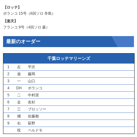
【ロッテ】
ポランコ
15号（6回ソロ
辛島
）
【楽天】
フランコ
9号（4回ソロ
森
）
最新のオーダー
千葉ロッテマリーンズ
1
左
平沢
2
遊
藤岡
3
一
山口
4
DH
ポランコ
5
二
中村奨
6
走
友杉
7
三
ブロッソー
8
捕
佐藤都
9
右
荻野
投
ペルドモ