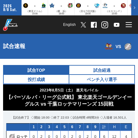
-
-
-
-
2026
8/8 Sat.
（東京ドーム）
（横 浜）
（京セラD大阪）
（エスコンＦ）
（
15:00
18:00
18:00
15:00
English
試合速報
VS
試合TOP
試合経過
投打成績
ベンチ入り選手
2023年8月5日（土）
楽天モバイル
【パーソル パ・リーグ公式戦】 東北楽天ゴールデンイー
グルス vs 千葉ロッテマリーンズ 15回戦
【試合終了】 ◇開始 18:00 ◇終了 22:03 ◇試合時間 4時間3分 ◇入場者 16,501人
1
2
3
4
5
6
7
8
9
計
H
E
ロッテ
0
2
0
0
0
2
0
2
0
6
12
4