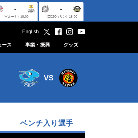
-
-
（ベルーナ）
18:00
（ZOZOマリン）
18:00
English
ュース
事業・振興
グッズ
VS
ベンチ入り選手