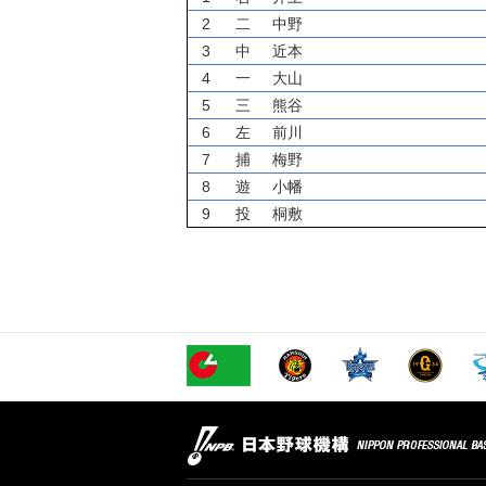
2
二
中野
3
中
近本
4
一
大山
5
三
熊谷
6
左
前川
7
捕
梅野
8
遊
小幡
9
投
桐敷