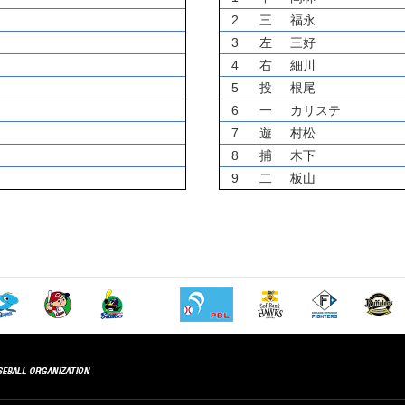
2
三
福永
3
左
三好
4
右
細川
5
投
根尾
6
一
カリステ
7
遊
村松
8
捕
木下
9
二
板山