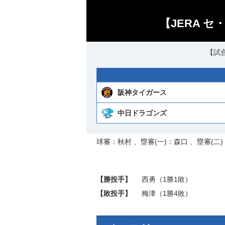
【JERA 
【試合
阪神タイガース
中日ドラゴンズ
球審：秋村 、塁審(一)：森口 、塁審(二)
【勝投手】
西勇
（1勝1敗）
【敗投手】
梅津
（1勝4敗）