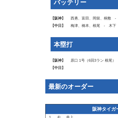
バッテリー
【阪神】
西勇
、
富田
、
岡留
、
桐敷
【中日】
梅津
、
橋本
、
根尾
‐
木下
本塁打
【阪神】
原口
1号（6回3ラン
根尾
）
【中日】
最新のオーダー
阪神タイガ
1
右
井上