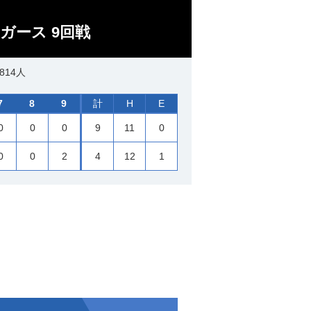
ガース 9回戦
814人
7
8
9
計
H
E
0
0
0
9
11
0
0
0
2
4
12
1