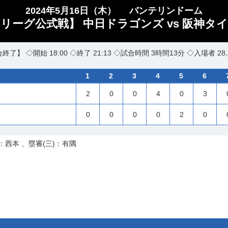
2024年5月16日（木）
バンテリンドーム
セ・リーグ公式戦】 中日ドラゴンズ vs 阪神タイ
終了】 ◇開始 18:00 ◇終了 21:13 ◇試合時間 3時間13分 ◇入場者 28,
1
2
3
4
5
6
2
0
0
4
0
3
0
0
0
0
2
0
：西本 、塁審(三)：有隅