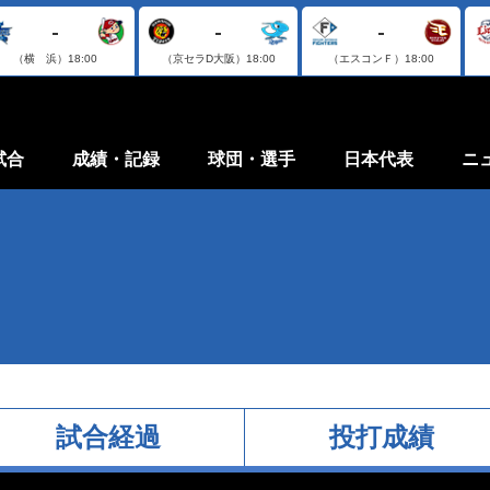
-
-
-
（横 浜）
18:00
（京セラD大阪）
18:00
（エスコンＦ）
18:00
試合
成績・記録
球団・選手
日本代表
ニ
試合経過
投打成績