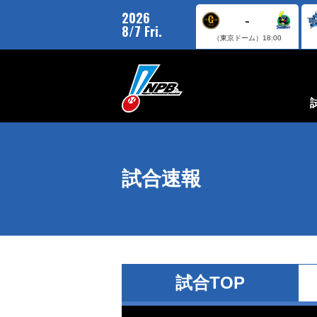
2026
-
8/7 Fri.
（東京ドーム）
18:00
試合速報
試合TOP