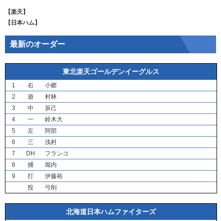
【楽天】
【日本ハム】
最新のオーダー
東北楽天ゴールデンイーグルス
1
右
小郷
2
遊
村林
3
中
辰己
4
一
鈴木大
5
左
阿部
6
三
浅村
7
DH
フランコ
8
捕
堀内
9
打
伊藤裕
投
弓削
北海道日本ハムファイターズ