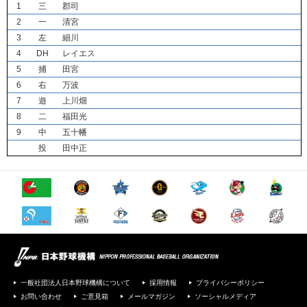
1
三
郡司
2
一
清宮
3
左
細川
4
DH
レイエス
5
捕
田宮
6
右
万波
7
遊
上川畑
8
二
福田光
9
中
五十幡
投
田中正
一般社団法人日本野球機構について
採用情報
プライバシーポリシー
お問い合わせ
ご意見箱
メールマガジン
ソーシャルメディア