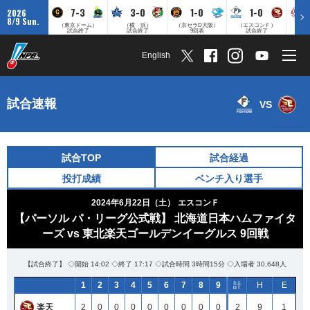
7-3
3-0
1-0
1-0
2026
8/9 Sun.
（東京ドーム）
（横 浜）
（京セラD大阪）
（エスコンＦ）
（
試合終了
試合終了
9回表
試合終了
English
試合速報
VS
試合TOP
試合経過
投打成績
ベンチ入り選手
2024年6月22日（土）
エスコンＦ
【パーソル パ・リーグ公式戦】 北海道日本ハムファイタ
ーズ vs 東北楽天ゴールデンイーグルス 9回戦
【試合終了】 ◇開始 14:02 ◇終了 17:17 ◇試合時間 3時間15分 ◇入場者 30,648人
1
2
3
4
5
6
7
8
9
計
H
E
楽天
2
0
0
0
0
0
0
0
0
2
9
1