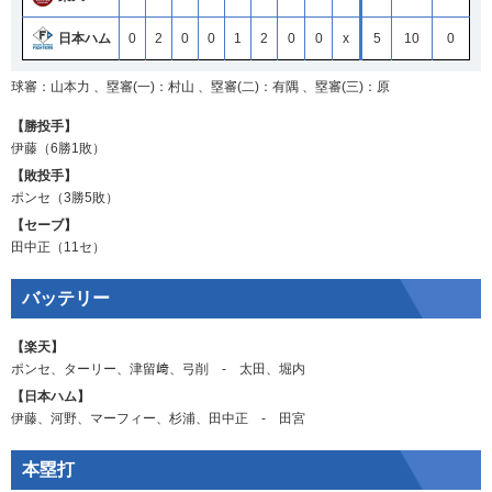
日本ハム
0
2
0
0
1
2
0
0
x
5
10
0
球審：山本力 、塁審(一)：村山 、塁審(二)：有隅 、塁審(三)：原
【勝投手】
伊藤
（6勝1敗）
【敗投手】
ポンセ
（3勝5敗）
【セーブ】
田中正
（11セ）
バッテリー
【楽天】
ポンセ
、
ターリー
、
津留﨑
、
弓削
‐
太田
、
堀内
【日本ハム】
伊藤
、
河野
、
マーフィー
、
杉浦
、
田中正
‐
田宮
本塁打