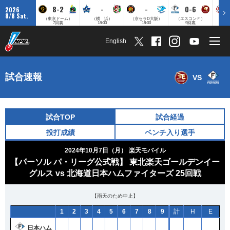
8-2
-
-
0-6
2026
8/8 Sat.
（東京ドーム）
（横 浜）
（京セラD大阪）
（エスコンＦ）
（
7回裏
18:00
18:00
9回裏
English
試合速報
VS
試合TOP
試合経過
投打成績
ベンチ入り選手
2024年10月7日（月）
楽天モバイル
【パーソル パ・リーグ公式戦】 東北楽天ゴールデンイー
グルス vs 北海道日本ハムファイターズ 25回戦
【雨天のため中止】
1
2
3
4
5
6
7
8
9
計
H
E
日本ハム