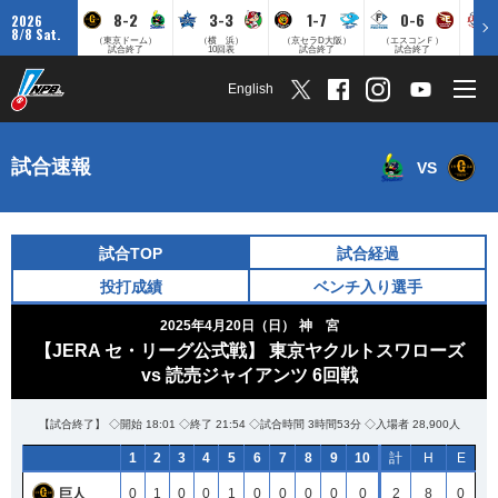
8-2
3-3
1-7
0-6
2026
8/8 Sat.
（東京ドーム）
（横 浜）
（京セラD大阪）
（エスコンＦ）
（
試合終了
10回表
試合終了
試合終了
English
試合速報
VS
試合TOP
試合経過
投打成績
ベンチ入り選手
2025年4月20日（日）
神 宮
【JERA セ・リーグ公式戦】 東京ヤクルトスワローズ
vs 読売ジャイアンツ 6回戦
【試合終了】 ◇開始 18:01 ◇終了 21:54 ◇試合時間 3時間53分 ◇入場者 28,900人
1
2
3
4
5
6
7
8
9
10
計
H
E
巨人
0
1
0
0
1
0
0
0
0
0
2
8
0