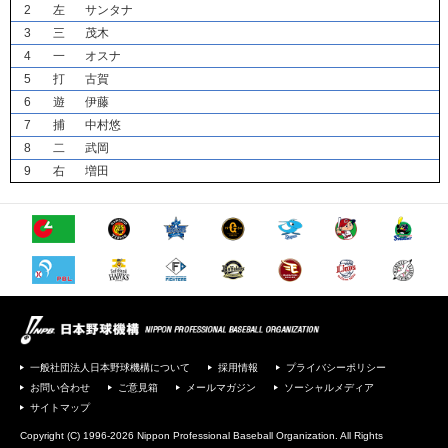
2
左
サンタナ
3
三
茂木
4
一
オスナ
5
打
古賀
6
遊
伊藤
7
捕
中村悠
8
二
武岡
9
右
増田
一般社団法人日本野球機構について
採用情報
プライバシーポリシー
お問い合わせ
ご意見箱
メールマガジン
ソーシャルメディア
サイトマップ
Copyright (C) 1996-2026 Nippon Professional Baseball Organization. All Rights