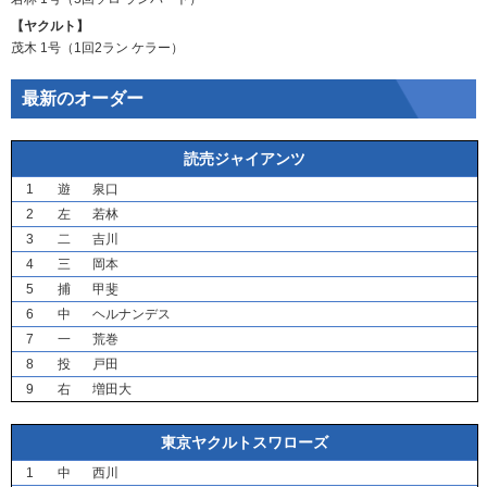
【ヤクルト】
茂木
1号（1回2ラン
ケラー
）
最新のオーダー
読売ジャイアンツ
1
遊
泉口
2
左
若林
3
二
吉川
4
三
岡本
5
捕
甲斐
6
中
ヘルナンデス
7
一
荒巻
8
投
戸田
9
右
増田大
東京ヤクルトスワローズ
1
中
西川