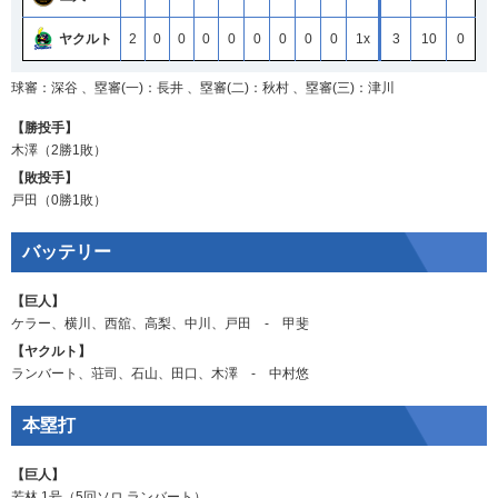
ヤクルト
2
0
0
0
0
0
0
0
0
1x
3
10
0
球審：深谷 、塁審(一)：長井 、塁審(二)：秋村 、塁審(三)：津川
【勝投手】
木澤
（2勝1敗）
【敗投手】
戸田
（0勝1敗）
バッテリー
【巨人】
ケラー
、
横川
、
西舘
、
高梨
、
中川
、
戸田
‐
甲斐
【ヤクルト】
ランバート
、
荘司
、
石山
、
田口
、
木澤
‐
中村悠
本塁打
【巨人】
若林
1号（5回ソロ
ランバート
）