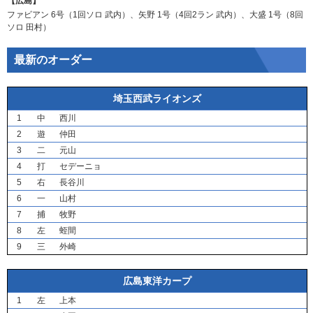
【広島】
ファビアン
6号（1回ソロ
武内
）、
矢野
1号（4回2ラン
武内
）、
大盛
1号（8回
ソロ
田村
）
最新のオーダー
埼玉西武ライオンズ
1
中
西川
2
遊
仲田
3
二
元山
4
打
セデーニョ
5
右
長谷川
6
一
山村
7
捕
牧野
8
左
蛭間
9
三
外崎
広島東洋カープ
1
左
上本