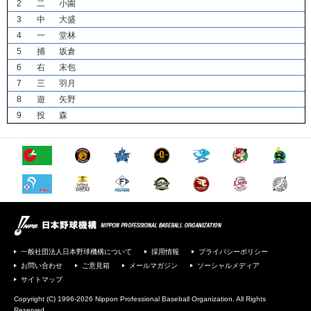
2
二
小園
3
中
大盛
4
一
堂林
5
捕
坂倉
6
右
末包
7
三
羽月
8
遊
矢野
9
投
森
一般社団法人日本野球機構について
採用情報
プライバシーポリシー
お問い合わせ
ご意見箱
メールマガジン
ソーシャルメディア
サイトマップ
Copyright (C) 1996-2026 Nippon Professional Baseball Organization. All Rights
Reserved.