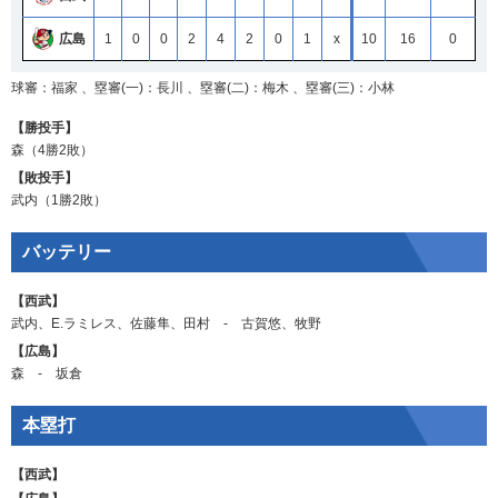
広島
1
0
0
2
4
2
0
1
x
10
16
0
球審：福家 、塁審(一)：長川 、塁審(二)：梅木 、塁審(三)：小林
【勝投手】
森
（4勝2敗）
【敗投手】
武内
（1勝2敗）
バッテリー
【西武】
武内
、
E.ラミレス
、
佐藤隼
、
田村
‐
古賀悠
、
牧野
【広島】
森
‐
坂倉
本塁打
【西武】