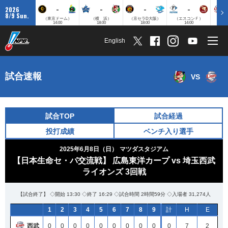
-
-
-
-
2026
8/9 Sun.
（東京ドーム）
（横 浜）
（京セラD大阪）
（エスコンＦ）
（
14:00
18:00
18:00
14:00
English
試合速報
VS
試合TOP
試合経過
投打成績
ベンチ入り選手
2025年6月8日（日）
マツダスタジアム
【日本生命セ・パ交流戦】 広島東洋カープ vs 埼玉西武
ライオンズ 3回戦
【試合終了】 ◇開始 13:30 ◇終了 16:29 ◇試合時間 2時間59分 ◇入場者 31,274人
1
2
3
4
5
6
7
8
9
計
H
E
西武
0
0
0
0
0
0
0
0
0
0
7
2