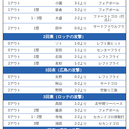
1アウト
小園
3-1より
フォアボール
1アウト
1塁
坂倉
3-2より
フォアボール
ファーストゴロ（打
1アウト
1・3塁
大盛
2-2より
点1）
サードファウルフラ
2アウト
1塁
田中
0-0より
イ
2回裏（ロッテの攻撃）
0アウト
ソト
1-0より
レフト前ヒット
0アウト
1塁
安田
1-1より
センターフライ
1アウト
1塁
石垣
2-1より
レフトフライ
2アウト
1塁
友杉
1-2より
レフトフライ
3回表（広島の攻撃）
0アウト
矢野
0-2より
レフトフライ
1アウト
秋山
0-2より
サードゴロ
2アウト
野間
2-2より
空振り三振
3回裏（ロッテの攻撃）
0アウト
髙部
1-2より
左中間ツーベース
0アウト
2塁
藤原
3-2より
フォアボール
0アウト
1・2塁
寺地
2-2より
セカンドゴロ併殺打
2アウト
3塁
池田
2-2より
セカンドゴロ