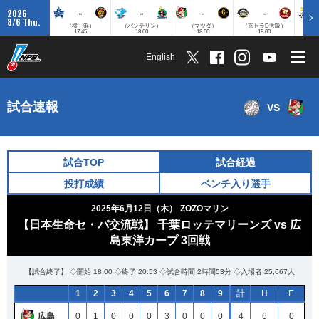
-
-
-
-
2026
8/6 Thu.
（横 浜）
（バンテリン）
（マツダ）
（京セラD大阪）
（みずほ
17:45
18:00
18:00
18:00
English
試合速報
VS
試合TOP
試合経過
投打成績
ベンチ入り選手
2025年6月12日（木）
ZOZOマリン
【日本生命セ・パ交流戦】 千葉ロッテマリーンズ vs 広
島東洋カープ 3回戦
【試合終了】 ◇開始 18:00 ◇終了 20:53 ◇試合時間 2時間53分 ◇入場者 25,667人
1
2
3
4
5
6
7
8
9
計
H
E
広島
0
1
0
0
0
3
0
0
0
4
6
0