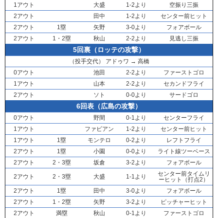
1アウト
大盛
1-2より
空振り三振
2アウト
田中
1-2より
センター前ヒット
2アウト
1塁
矢野
3-0より
フォアボール
2アウト
1・2塁
秋山
2-2より
見逃し三振
5回裏（ロッテの攻撃）
（投手交代）
アドゥワ
→
高橋
0アウト
池田
2-2より
ファーストゴロ
1アウト
山本
2-2より
セカンドフライ
2アウト
ソト
0-0より
サードゴロ
6回表（広島の攻撃）
0アウト
野間
0-1より
センターフライ
1アウト
ファビアン
1-2より
センター前ヒット
1アウト
1塁
モンテロ
0-2より
レフトフライ
2アウト
1塁
小園
0-0より
ライト線ツーベース
2アウト
2・3塁
坂倉
3-2より
フォアボール
センター前タイムリ
2アウト
2・3塁
大盛
1-1より
ーヒット（打点2）
2アウト
1塁
田中
3-0より
フォアボール
2アウト
1・2塁
矢野
3-2より
ピッチャーヒット
2アウト
満塁
秋山
0-1より
ファーストゴロ