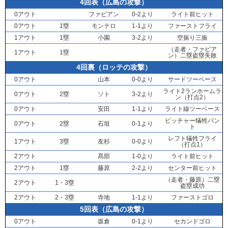
4回表（広島の攻撃）
0アウト
ファビアン
0-2より
ライト前ヒット
0アウト
1塁
モンテロ
1-1より
ファーストフライ
1アウト
1塁
小園
3-2より
空振り三振
（走者・
ファビア
1アウト
1塁
ン
）二塁盗塁失敗
4回裏（ロッテの攻撃）
0アウト
山本
0-0より
サードツーベース
ライト2ランホームラ
0アウト
2塁
ソト
3-2より
ン（打点2）
0アウト
安田
1-1より
ライト線ツーベース
ピッチャー犠牲バン
0アウト
2塁
石垣
0-1より
ト
レフト犠牲フライ
1アウト
3塁
友杉
0-0より
（打点1）
2アウト
髙部
1-0より
ライト前ヒット
2アウト
1塁
藤原
2-2より
センター前ヒット
（走者・
藤原
）二塁
2アウト
1・3塁
盗塁成功
2アウト
2・3塁
寺地
1-1より
ファーストゴロ
5回表（広島の攻撃）
0アウト
坂倉
0-1より
セカンドゴロ