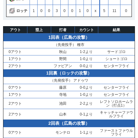
ロッテ
1
0
0
3
0
0
1
0
x
5
11
0
アウト
塁上
打者
カウント
結果
1回表（広島の攻撃）
（先発投手）
種市
0アウト
秋山
1-2より
サードゴロ
1アウト
野間
1-0より
ショートゴロ
2アウト
ファビアン
0-0より
センターフライ
1回裏（ロッテの攻撃）
（先発投手）
アドゥワ
0アウト
藤原
0-0より
センターフライ
1アウト
寺地
1-0より
センターフライ
レフトソロホームラ
2アウト
池田
2-2より
ン（打点1）
キャッチャーファウ
2アウト
山本
0-1より
ルフライ
2回表（広島の攻撃）
ファーストファウル
0アウト
モンテロ
1-1より
フライ