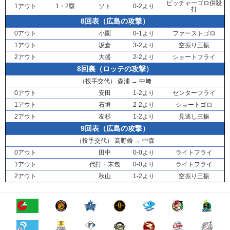
ピッチャーゴロ併殺
1アウト
1・2塁
ソト
0-2より
打
8回表（広島の攻撃）
0アウト
小園
0-1より
ファーストゴロ
1アウト
坂倉
3-2より
空振り三振
2アウト
大盛
2-2より
ショートフライ
8回裏（ロッテの攻撃）
（投手交代）
森浦
→
中﨑
0アウト
安田
1-2より
センターフライ
1アウト
石垣
2-2より
ショートゴロ
2アウト
友杉
1-2より
見逃し三振
9回表（広島の攻撃）
（投手交代）
高野脩
→
中森
0アウト
田中
0-0より
ライトフライ
1アウト
代打・
末包
0-0より
ライトフライ
2アウト
秋山
1-2より
空振り三振