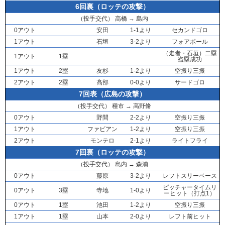
6回裏（ロッテの攻撃）
（投手交代）
高橋
→
島内
0アウト
安田
1-1より
セカンドゴロ
1アウト
石垣
3-2より
フォアボール
（走者・
石垣
）二塁
1アウト
1塁
盗塁成功
1アウト
2塁
友杉
1-2より
空振り三振
2アウト
2塁
髙部
0-0より
サードゴロ
7回表（広島の攻撃）
（投手交代）
種市
→
高野脩
0アウト
野間
2-2より
空振り三振
1アウト
ファビアン
1-2より
空振り三振
2アウト
モンテロ
2-1より
ライトフライ
7回裏（ロッテの攻撃）
（投手交代）
島内
→
森浦
0アウト
藤原
3-2より
レフトスリーベース
ピッチャータイムリ
0アウト
3塁
寺地
1-0より
ーヒット（打点1）
0アウト
1塁
池田
1-2より
空振り三振
1アウト
1塁
山本
2-0より
レフト前ヒット