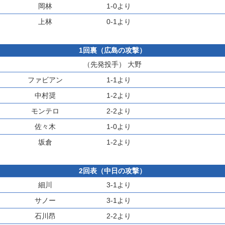
岡林
1-0より
上林
0-1より
1回裏（広島の攻撃）
（先発投手）
大野
ファビアン
1-1より
中村奨
1-2より
モンテロ
2-2より
佐々木
1-0より
坂倉
1-2より
2回表（中日の攻撃）
細川
3-1より
サノー
3-1より
石川昂
2-2より