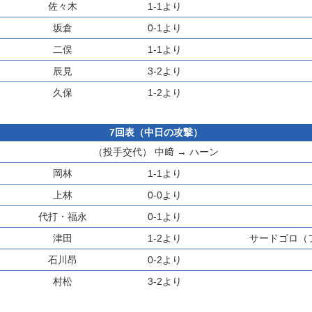
佐々木
1-1より
坂倉
0-1より
二俣
1-1より
辰見
3-2より
久保
1-2より
7回表（中日の攻撃）
（投手交代）
中﨑
→
ハーン
岡林
1-1より
上林
0-0より
代打・
福永
0-1より
津田
1-2より
サードゴロ（
石川昂
0-2より
村松
3-2より