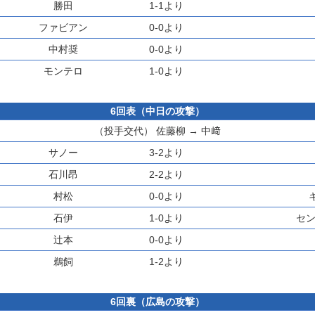
勝田
1-1より
ファビアン
0-0より
中村奨
0-0より
モンテロ
1-0より
6回表（中日の攻撃）
（投手交代）
佐藤柳
→
中﨑
サノー
3-2より
石川昂
2-2より
村松
0-0より
石伊
1-0より
セ
辻本
0-0より
鵜飼
1-2より
6回裏（広島の攻撃）