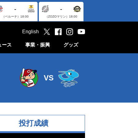
-
-
（ベルーナ）
18:00
（ZOZOマリン）
18:00
English
ュース
事業・振興
グッズ
VS
投打成績