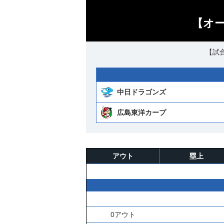
【オー
【試合
中日ドラゴンズ
広島東洋カープ
アウト
塁上
0アウト