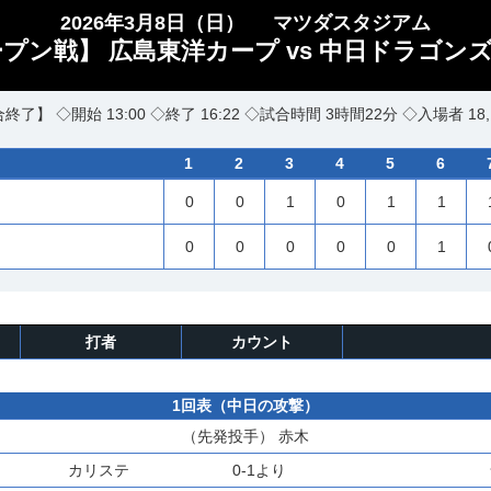
2026年3月8日（日）
マツダスタジアム
プン戦】 広島東洋カープ vs 中日ドラゴンズ
終了】 ◇開始 13:00 ◇終了 16:22 ◇試合時間 3時間22分 ◇入場者 18,
1
2
3
4
5
6
0
0
1
0
1
1
0
0
0
0
0
1
打者
カウント
1回表（中日の攻撃）
（先発投手）
赤木
カリステ
0-1より