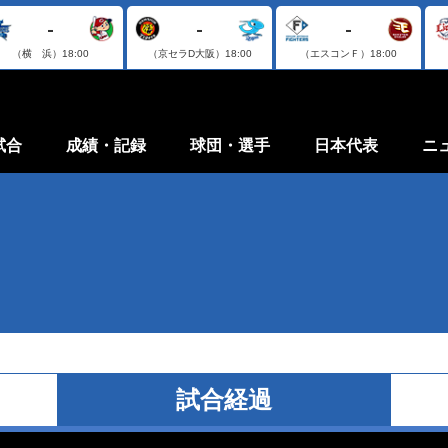
-
-
-
（横 浜）
18:00
（京セラD大阪）
18:00
（エスコンＦ）
18:00
試合
成績・記録
球団・選手
日本代表
ニ
試合経過