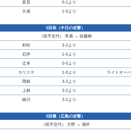
辰見
0-1より
久保
1-0より
5回表（中日の攻撃）
（投手交代）
常廣
→
佐藤柳
村松
3-2より
石伊
1-0より
辻本
0-0より
カリステ
1-0より
ライトオーバ
岡林
3-2より
上林
3-2より
細川
3-2より
5回裏（広島の攻撃）
（投手交代）
大野
→
涌井