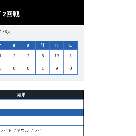
 2回戦
176人
7
8
9
計
H
E
1
2
2
8
13
1
0
0
0
1
9
0
結果
ライトファウルフライ