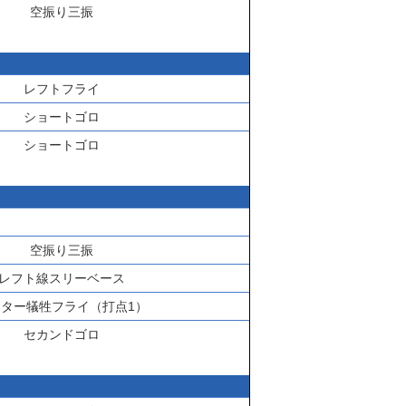
空振り三振
レフトフライ
ショートゴロ
ショートゴロ
空振り三振
レフト線スリーベース
ンター犠牲フライ（打点1）
セカンドゴロ