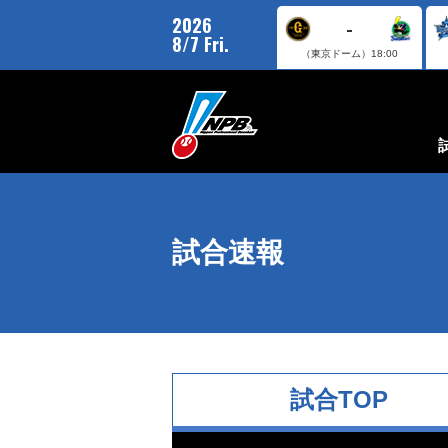
2026
-
8/7 Fri.
（東京ドーム）
18:00
試合速報
試合TOP