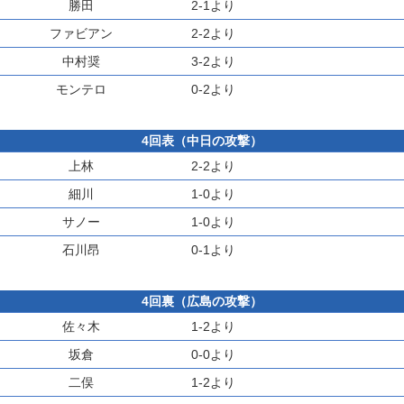
勝田
2-1より
ファビアン
2-2より
中村奨
3-2より
モンテロ
0-2より
4回表（中日の攻撃）
上林
2-2より
細川
1-0より
サノー
1-0より
石川昂
0-1より
4回裏（広島の攻撃）
佐々木
1-2より
坂倉
0-0より
二俣
1-2より