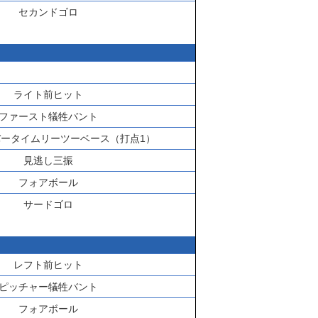
セカンドゴロ
ライト前ヒット
ファースト犠牲バント
ータイムリーツーベース（打点1）
見逃し三振
フォアボール
サードゴロ
レフト前ヒット
ピッチャー犠牲バント
フォアボール