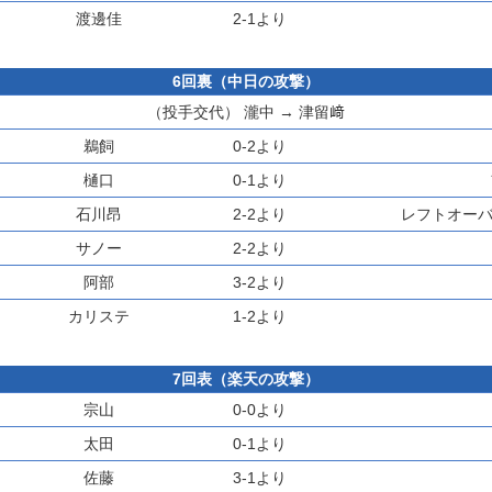
渡邊佳
2-1より
6回裏（中日の攻撃）
（投手交代）
瀧中
→
津留﨑
鵜飼
0-2より
樋口
0-1より
石川昂
2-2より
レフトオーバ
サノー
2-2より
阿部
3-2より
カリステ
1-2より
7回表（楽天の攻撃）
宗山
0-0より
太田
0-1より
佐藤
3-1より