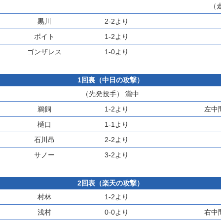
（
黒川
2-2より
ボイト
1-2より
ゴンザレス
1-0より
1回裏（中日の攻撃）
（先発投手）
瀧中
鵜飼
1-2より
左中
樋口
1-1より
石川昂
2-2より
サノー
3-2より
2回表（楽天の攻撃）
村林
1-2より
浅村
0-0より
右中