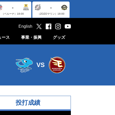
-
-
（ベルーナ）
18:00
（ZOZOマリン）
18:00
English
ュース
事業・振興
グッズ
VS
投打成績