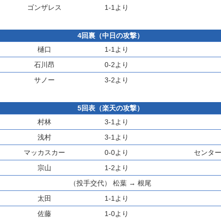
ゴンザレス
1-1より
4回裏（中日の攻撃）
樋口
1-1より
石川昂
0-2より
サノー
3-2より
5回表（楽天の攻撃）
村林
3-1より
浅村
3-1より
マッカスカー
0-0より
センター
宗山
1-2より
（投手交代）
松葉
→
根尾
太田
1-1より
佐藤
1-0より