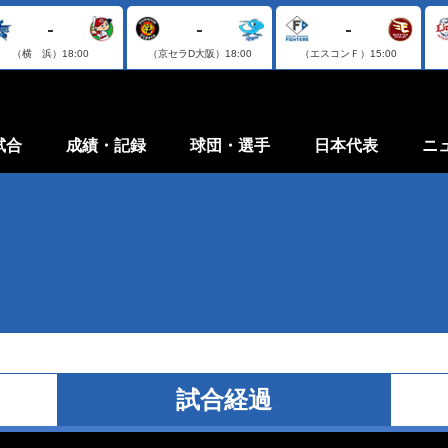
-
-
-
（横 浜）
18:00
（京セラD大阪）
18:00
（エスコンＦ）
15:00
試合
成績・記録
球団・選手
日本代表
ニ
試合経過