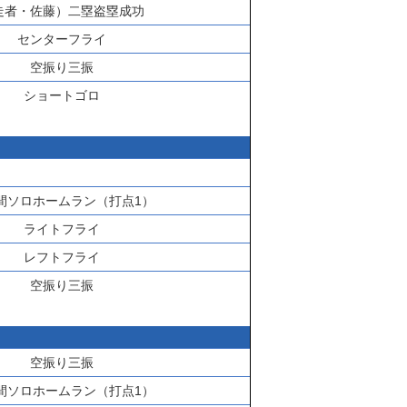
走者・
佐藤
）二塁盗塁成功
センターフライ
空振り三振
ショートゴロ
間ソロホームラン（打点1）
ライトフライ
レフトフライ
空振り三振
空振り三振
間ソロホームラン（打点1）