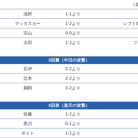
（
浅村
1-1より
マッカスカー
1-2より
レフト
宗山
0-0より
太田
1-2より
フ
3回裏（中日の攻撃）
石伊
2-2より
辻本
2-2より
鵜飼
3-2より
4回表（楽天の攻撃）
佐藤
1-2より
黒川
0-1より
ボイト
1-1より