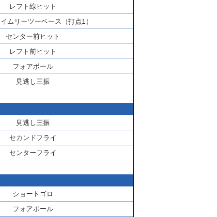
レフト線ヒット
イムリーツーベース（打点1）
センター前ヒット
レフト前ヒット
フォアボール
見逃し三振
見逃し三振
セカンドフライ
センターフライ
ショートゴロ
フォアボール