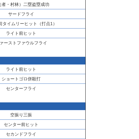
走者・
村林
）二塁盗塁成功
サードフライ
前タイムリーヒット（打点1）
ライト前ヒット
ァーストファウルフライ
ライト前ヒット
ショートゴロ併殺打
センターフライ
空振り三振
センター前ヒット
セカンドフライ