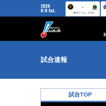
2026
-
8/8 Sat.
（東京ドーム）
15:00
試合速報
試合TOP