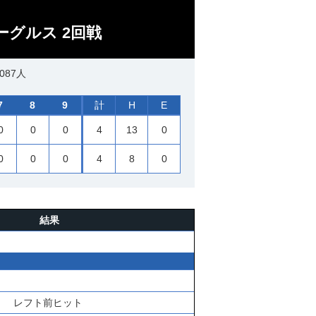
ーグルス 2回戦
087人
7
8
9
計
H
E
0
0
0
4
13
0
0
0
0
4
8
0
結果
レフト前ヒット