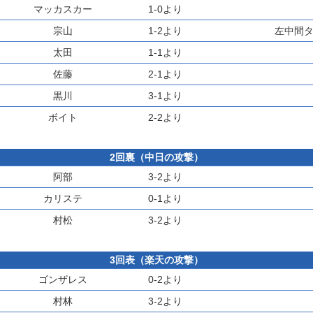
マッカスカー
1-0より
宗山
1-2より
左中間タ
太田
1-1より
佐藤
2-1より
黒川
3-1より
ボイト
2-2より
2回裏（中日の攻撃）
阿部
3-2より
カリステ
0-1より
村松
3-2より
3回表（楽天の攻撃）
ゴンザレス
0-2より
村林
3-2より