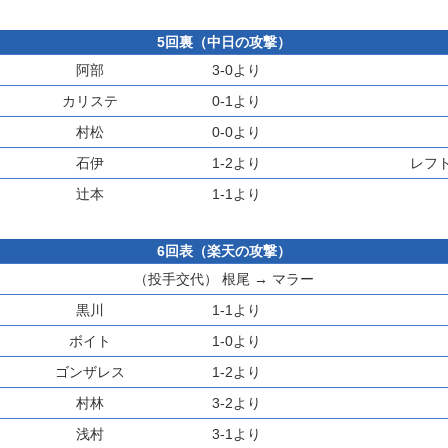
5回裏（中日の攻撃）
阿部
3-0より
カリステ
0-1より
村松
0-0より
石伊
1-2より
レフ
辻本
1-1より
6回表（楽天の攻撃）
（投手交代）
根尾
→
マラー
黒川
1-1より
ボイト
1-0より
ゴンザレス
1-2より
村林
3-2より
浅村
3-1より