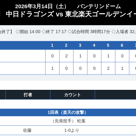
2026年3月14日（土）
バンテリンドーム
 中日ドラゴンズ vs 東北楽天ゴールデンイ
終了】 ◇開始 14:00 ◇終了 17:17 ◇試合時間 3時間17分 ◇入場者 32,
1
2
3
4
5
6
0
2
1
0
1
0
1
0
0
0
2
1
打者
カウント
1回表（楽天の攻撃）
（先発投手）
松葉
佐藤
1-0より