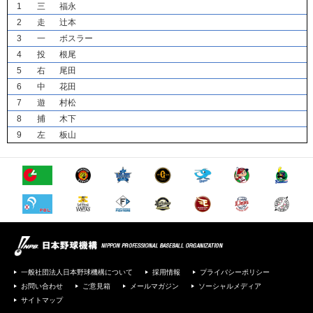
1
三
福永
2
走
辻本
3
一
ボスラー
4
投
根尾
5
右
尾田
6
中
花田
7
遊
村松
8
捕
木下
9
左
板山
一般社団法人日本野球機構について
採用情報
プライバシーポリシー
お問い合わせ
ご意見箱
メールマガジン
ソーシャルメディア
サイトマップ