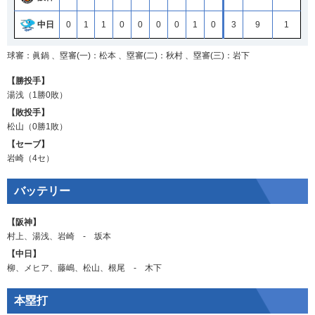
中日
0
1
1
0
0
0
0
1
0
3
9
1
球審：眞鍋 、塁審(一)：松本 、塁審(二)：秋村 、塁審(三)：岩下
【勝投手】
湯浅
（1勝0敗）
【敗投手】
松山
（0勝1敗）
【セーブ】
岩崎
（4セ）
バッテリー
【阪神】
村上
、
湯浅
、
岩崎
‐
坂本
【中日】
柳
、
メヒア
、
藤嶋
、
松山
、
根尾
‐
木下
本塁打