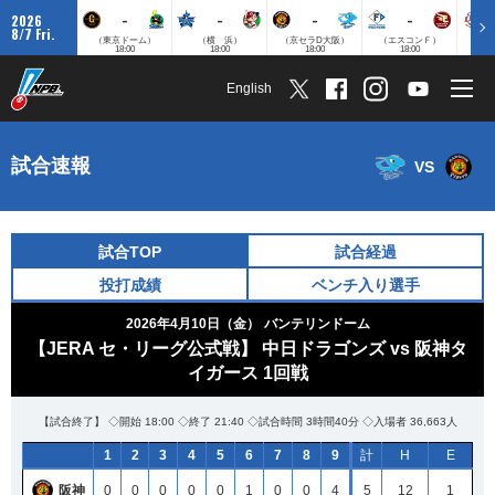
-
-
-
-
2026
8/7 Fri.
（東京ドーム）
（横 浜）
（京セラD大阪）
（エスコンＦ）
（
18:00
18:00
18:00
18:00
English
試合速報
VS
試合TOP
試合経過
投打成績
ベンチ入り選手
2026年4月10日（金）
バンテリンドーム
【JERA セ・リーグ公式戦】 中日ドラゴンズ vs 阪神タ
イガース 1回戦
【試合終了】 ◇開始 18:00 ◇終了 21:40 ◇試合時間 3時間40分 ◇入場者 36,663人
1
2
3
4
5
6
7
8
9
計
H
E
阪神
0
0
0
0
0
1
0
0
4
5
12
1