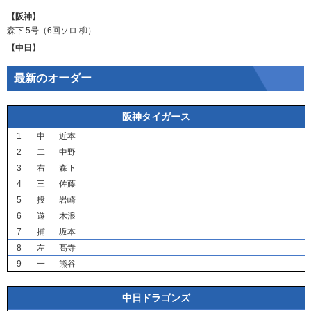
【阪神】
森下
5号（6回ソロ
柳
）
【中日】
最新のオーダー
阪神タイガース
1
中
近本
2
二
中野
3
右
森下
4
三
佐藤
5
投
岩崎
6
遊
木浪
7
捕
坂本
8
左
髙寺
9
一
熊谷
中日ドラゴンズ