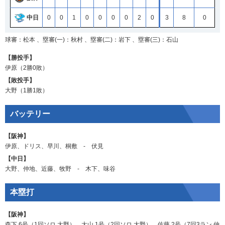
中日
0
0
1
0
0
0
0
2
0
3
8
0
球審：松本 、塁審(一)：秋村 、塁審(二)：岩下 、塁審(三)：石山
【勝投手】
伊原
（2勝0敗）
【敗投手】
大野
（1勝1敗）
バッテリー
【阪神】
伊原
、
ドリス
、
早川
、
桐敷
‐
伏見
【中日】
大野
、
仲地
、
近藤
、
牧野
‐
木下
、
味谷
本塁打
【阪神】
森下
6号（1回ソロ
大野
）、
大山
1号（2回ソロ
大野
）、
佐藤
2号（7回3ラン
仲