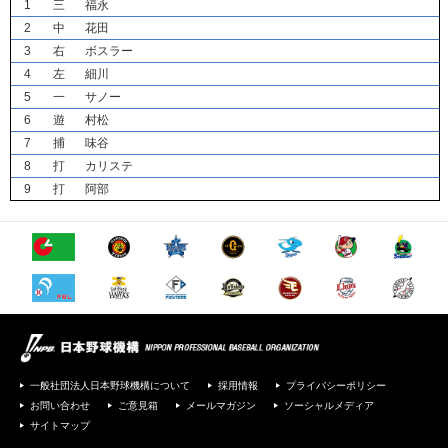
1
三
福永
2
中
花田
3
右
ボスラー
4
左
細川
5
一
サノー
6
遊
村松
7
捕
味谷
8
打
カリステ
9
打
阿部
一般社団法人日本野球機構について
採用情報
プライバシーポリシー
お問い合わせ
ご意見箱
メールマガジン
ソーシャルメディア
サイトマップ