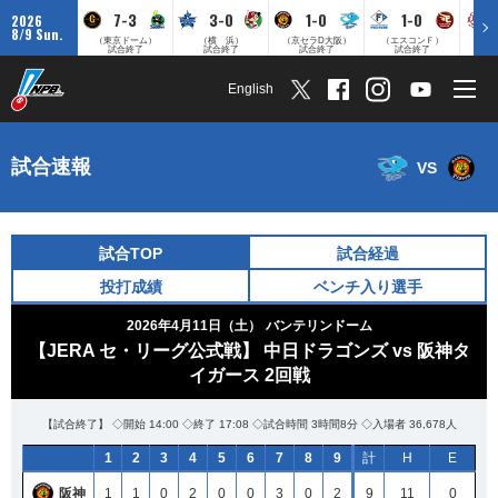
7-3
3-0
1-0
1-0
2026
8/9 Sun.
（東京ドーム）
（横 浜）
（京セラD大阪）
（エスコンＦ）
（
試合終了
試合終了
試合終了
試合終了
English
試合速報
VS
試合TOP
試合経過
投打成績
ベンチ入り選手
2026年4月11日（土）
バンテリンドーム
【JERA セ・リーグ公式戦】 中日ドラゴンズ vs 阪神タ
イガース 2回戦
【試合終了】 ◇開始 14:00 ◇終了 17:08 ◇試合時間 3時間8分 ◇入場者 36,678人
1
2
3
4
5
6
7
8
9
計
H
E
阪神
1
1
0
2
0
0
3
0
2
9
11
0