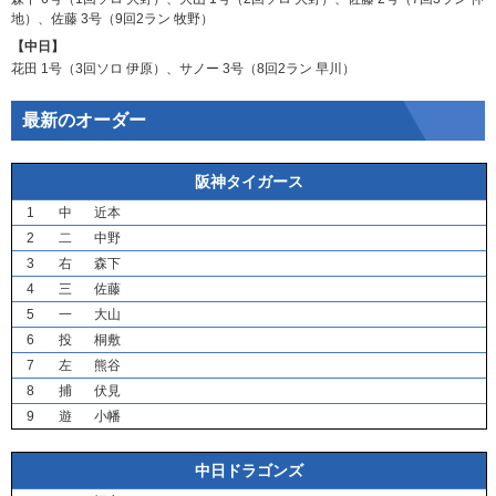
地
）、
佐藤
3号（9回2ラン
牧野
）
【中日】
花田
1号（3回ソロ
伊原
）、
サノー
3号（8回2ラン
早川
）
最新のオーダー
阪神タイガース
1
中
近本
2
二
中野
3
右
森下
4
三
佐藤
5
一
大山
6
投
桐敷
7
左
熊谷
8
捕
伏見
9
遊
小幡
中日ドラゴンズ