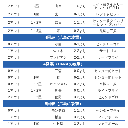
ライト前タイムリー
2アウト
2塁
山本
1-0より
ヒット（打点1）
2アウト
1塁
宮下
0-1より
レフト前ヒット
センター前タイムリ
2アウト
1・2塁
京田
1-1より
ーヒット（打点1）
2アウト
1・3塁
東
0-2より
見逃し三振
4回表（広島の攻撃）
0アウト
小園
0-2より
ピッチャーゴロ
1アウト
佐々木
2-2より
サードゴロ
2アウト
ファビアン
2-2より
サードフライ
4回裏（DeNAの攻撃）
0アウト
三森
0-0より
センター前ヒット
0アウト
1塁
牧
0-2より
センター前ヒット
0アウト
1・2塁
ヒュンメル
0-2より
空振り三振
1アウト
1・2塁
度会
0-0より
ライトフライ
2アウト
1・2塁
佐野
3-2より
セカンドゴロ
5回表（広島の攻撃）
0アウト
モンテロ
1-1より
センターフライ
1アウト
坂倉
3-2より
フォアボール
1アウト
1塁
中村奨
3-2より
フォアボール