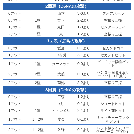
2回裏（DeNAの攻撃）
0アウト
山本
3-0より
フォアボール
0アウト
1塁
宮下
2-2より
空振り三振
1アウト
1塁
京田
1-0より
センターフライ
2アウト
1塁
東
1-2より
空振り三振
3回表（広島の攻撃）
0アウト
坂倉
0-1より
セカンドゴロ
1アウト
中村奨
3-1より
セカンドヒット
ピッチャー犠牲バン
1アウト
1塁
ターノック
0-0より
ト
センター前タイムリ
2アウト
2塁
大盛
0-0より
ーヒット（打点1）
2アウト
2塁
菊池
3-2より
空振り三振
3回裏（DeNAの攻撃）
0アウト
三森
1-2より
空振り三振
1アウト
牧
0-1より
ショートヒット
1アウト
1塁
ヒュンメル
2-1より
ライト前ヒット
キャッチャーファウ
1アウト
1・2塁
度会
0-1より
ルフライ
レフト線タイムリー
2アウト
1・2塁
佐野
0-1より
ツーベース（打点2）