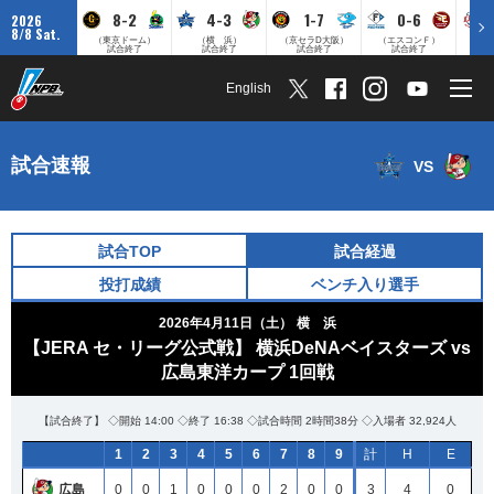
8-2
4-3
1-7
0-6
2026
8/8 Sat.
（東京ドーム）
（横 浜）
（京セラD大阪）
（エスコンＦ）
（
試合終了
試合終了
試合終了
試合終了
English
試合速報
VS
試合TOP
試合経過
投打成績
ベンチ入り選手
2026年4月11日（土）
横 浜
【JERA セ・リーグ公式戦】 横浜DeNAベイスターズ vs
広島東洋カープ 1回戦
【試合終了】 ◇開始 14:00 ◇終了 16:38 ◇試合時間 2時間38分 ◇入場者 32,924人
1
2
3
4
5
6
7
8
9
計
H
E
広島
0
0
1
0
0
0
2
0
0
3
4
0