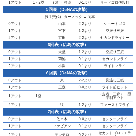
1アウト
1・2塁
代打・
渡邉
0-1より
サードゴロ併殺打
5回裏（DeNAの攻撃）
（投手交代）
ターノック
→
岡本
0アウト
山本
2-2より
ショートゴロ
1アウト
宮下
1-2より
空振り三振
2アウト
京田
2-2より
セカンドライナー
6回表（広島の攻撃）
0アウト
大盛
1-2より
空振り三振
1アウト
菊池
0-1より
セカンドフライ
2アウト
小園
0-1より
ライトフライ
6回裏（DeNAの攻撃）
0アウト
東
2-2より
見逃し三振
1アウト
三森
0-0より
ライト前ヒット
（走者・
三森
）一塁
1アウト
1塁
牽制アウト
2アウト
牧
1-2より
ファーストフライ
7回表（広島の攻撃）
0アウト
佐々木
0-0より
センターフライ
1アウト
ファビアン
0-1より
センターフライ
セカンドゴロ（エラ
2アウト
モンテロ
0-2より