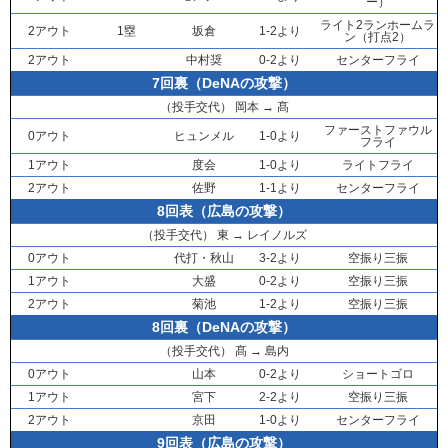
ー）
ライト2ランホームラ
2アウト
1塁
坂倉
1-2より
ン（打点2）
2アウト
中村奨
0-2より
センターフライ
7回裏（DeNAの攻撃）
（投手交代）
岡本
→
髙
ファーストファウル
0アウト
ヒュンメル
1-0より
フライ
1アウト
度会
1-0より
ライトフライ
2アウト
佐野
1-1より
センターフライ
8回表（広島の攻撃）
（投手交代）
東
→
レイノルズ
0アウト
代打・
秋山
3-2より
空振り三振
1アウト
大盛
0-2より
空振り三振
2アウト
菊池
1-2より
空振り三振
8回裏（DeNAの攻撃）
（投手交代）
髙
→
島内
0アウト
山本
0-2より
ショートゴロ
1アウト
宮下
2-2より
空振り三振
2アウト
京田
1-0より
センターフライ
9回表（広島の攻撃）