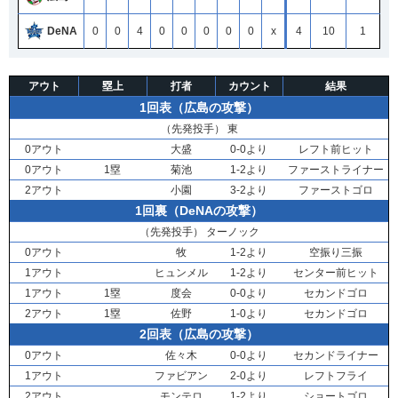
DeNA
0
0
4
0
0
0
0
0
x
4
10
1
アウト
塁上
打者
カウント
結果
1回表（広島の攻撃）
（先発投手）
東
0アウト
大盛
0-0より
レフト前ヒット
0アウト
1塁
菊池
1-2より
ファーストライナー
2アウト
小園
3-2より
ファーストゴロ
1回裏（DeNAの攻撃）
（先発投手）
ターノック
0アウト
牧
1-2より
空振り三振
1アウト
ヒュンメル
1-2より
センター前ヒット
1アウト
1塁
度会
0-0より
セカンドゴロ
2アウト
1塁
佐野
1-0より
セカンドゴロ
2回表（広島の攻撃）
0アウト
佐々木
0-0より
セカンドライナー
1アウト
ファビアン
2-0より
レフトフライ
2アウト
モンテロ
1-2より
ショートゴロ