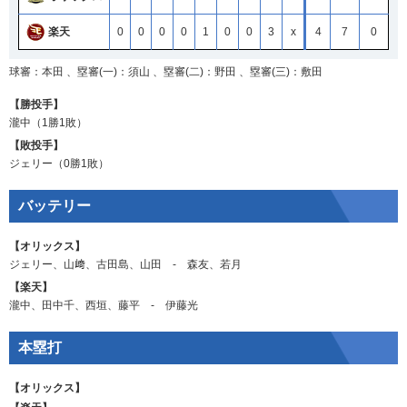
楽天
0
0
0
0
1
0
0
3
x
4
7
0
球審：本田 、塁審(一)：須山 、塁審(二)：野田 、塁審(三)：敷田
【勝投手】
瀧中
（1勝1敗）
【敗投手】
ジェリー
（0勝1敗）
バッテリー
【オリックス】
ジェリー
、
山﨑
、
古田島
、
山田
‐
森友
、
若月
【楽天】
瀧中
、
田中千
、
西垣
、
藤平
‐
伊藤光
本塁打
【オリックス】