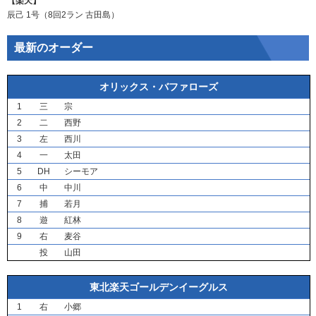
【楽天】
辰己
1号（8回2ラン
古田島
）
最新のオーダー
オリックス・バファローズ
1
三
宗
2
二
西野
3
左
西川
4
一
太田
5
DH
シーモア
6
中
中川
7
捕
若月
8
遊
紅林
9
右
麦谷
投
山田
東北楽天ゴールデンイーグルス
1
右
小郷