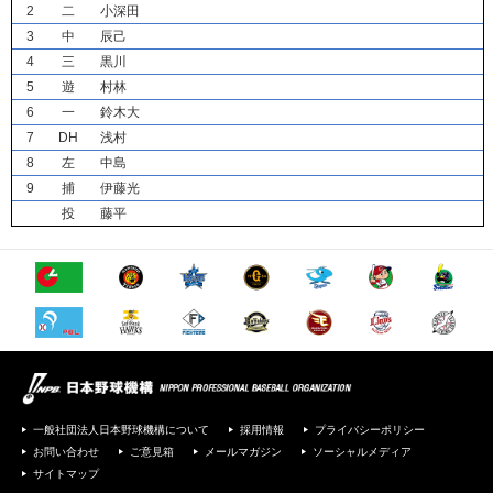
2
二
小深田
3
中
辰己
4
三
黒川
5
遊
村林
6
一
鈴木大
7
DH
浅村
8
左
中島
9
捕
伊藤光
投
藤平
一般社団法人日本野球機構について
採用情報
プライバシーポリシー
お問い合わせ
ご意見箱
メールマガジン
ソーシャルメディア
サイトマップ