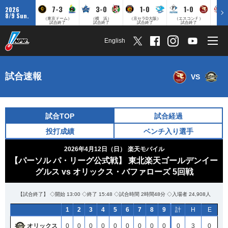
7-3
3-0
1-0
1-0
2026
8/9 Sun.
（東京ドーム）
（横 浜）
（京セラD大阪）
（エスコンＦ）
（
試合終了
試合終了
試合終了
試合終了
English
試合速報
VS
試合TOP
試合経過
投打成績
ベンチ入り選手
2026年4月12日（日）
楽天モバイル
【パーソル パ・リーグ公式戦】 東北楽天ゴールデンイー
グルス vs オリックス・バファローズ 5回戦
【試合終了】 ◇開始 13:00 ◇終了 15:48 ◇試合時間 2時間48分 ◇入場者 24,908人
1
2
3
4
5
6
7
8
9
計
H
E
オリックス
0
0
0
0
0
0
0
0
0
0
3
0