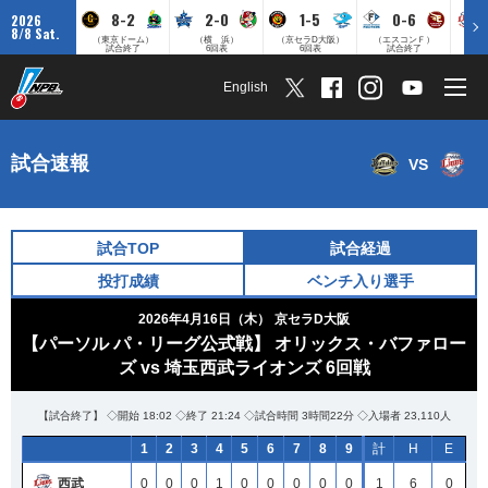
8-2
2-0
1-5
0-6
2026
8/8 Sat.
（東京ドーム）
（横 浜）
（京セラD大阪）
（エスコンＦ）
（
試合終了
6回表
6回表
試合終了
English
試合速報
VS
試合TOP
試合経過
投打成績
ベンチ入り選手
2026年4月16日（木）
京セラD大阪
【パーソル パ・リーグ公式戦】 オリックス・バファロー
ズ vs 埼玉西武ライオンズ 6回戦
【試合終了】 ◇開始 18:02 ◇終了 21:24 ◇試合時間 3時間22分 ◇入場者 23,110人
1
2
3
4
5
6
7
8
9
計
H
E
西武
0
0
0
1
0
0
0
0
0
1
6
0