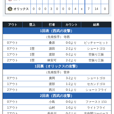
オリックス
0
0
0
3
0
0
0
4
x
7
14
0
アウト
塁上
打者
カウント
結果
1回表（西武の攻撃）
（先発投手）
寺西
0アウト
桑原
0-0より
ピッチャーヒット
0アウト
1塁
源田
2-2より
ショートゴロ
1アウト
1塁
渡部
0-2より
空振り三振
2アウト
1塁
林安可
2-2より
空振り三振
1回裏（オリックスの攻撃）
（先発投手）
菅井
0アウト
廣岡
3-2より
ショートゴロ
1アウト
渡部
1-2より
セカンドゴロ
2アウト
西川
0-1より
ショートフライ
2回表（西武の攻撃）
0アウト
小島
0-0より
ファーストゴロ
1アウト
山村
1-0より
ライトフライ
2アウト
長谷川
0-2より
左中間ツーベース