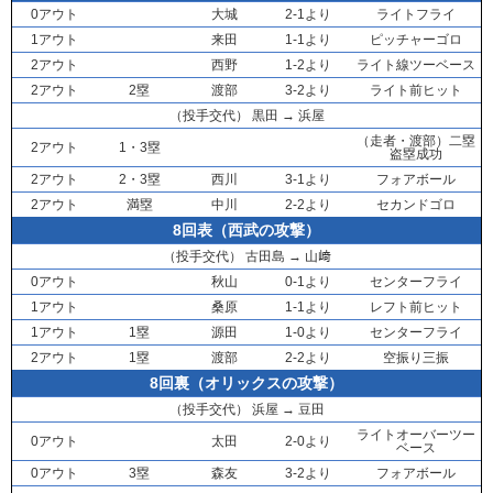
0アウト
大城
2-1より
ライトフライ
1アウト
来田
1-1より
ピッチャーゴロ
2アウト
西野
1-2より
ライト線ツーベース
2アウト
2塁
渡部
3-2より
ライト前ヒット
（投手交代）
黒田
→
浜屋
（走者・
渡部
）二塁
2アウト
1・3塁
盗塁成功
2アウト
2・3塁
西川
3-1より
フォアボール
2アウト
満塁
中川
2-2より
セカンドゴロ
8回表（西武の攻撃）
（投手交代）
古田島
→
山﨑
0アウト
秋山
0-1より
センターフライ
1アウト
桑原
1-1より
レフト前ヒット
1アウト
1塁
源田
1-0より
センターフライ
2アウト
1塁
渡部
2-2より
空振り三振
8回裏（オリックスの攻撃）
（投手交代）
浜屋
→
豆田
ライトオーバーツー
0アウト
太田
2-0より
ベース
0アウト
3塁
森友
3-2より
フォアボール