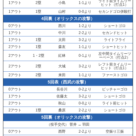
ライト前タイムリー
1アウト
2塁
小島
1-1より
ヒット（打点1）
1アウト
1塁
山村
0-0より
セカンドゴロ併殺打
4回裏（オリックスの攻撃）
0アウト
西川
1-2より
ショートゴロ
1アウト
中川
2-2より
セカンドヒット
1アウト
1塁
太田
3-2より
ライトフライ
2アウト
1塁
森友
1-1より
ショートヒット
左中間タイムリーツ
2アウト
1・2塁
紅林
0-1より
ーベース（打点2）
レフト前タイムリー
2アウト
2塁
大城
3-2より
ヒット（打点1）
2アウト
2塁
来田
1-1より
ファーストゴロ
5回表（西武の攻撃）
0アウト
長谷川
0-2より
ピッチャーゴロ
1アウト
佐藤太
3-2より
ショートゴロ
2アウト
秋山
0-0より
ライト前ヒット
2アウト
1塁
桑原
2-2より
ショートゴロ
5回裏（オリックスの攻撃）
（投手交代）
菅井
→
羽田
0アウト
西野
2-2より
空振り三振