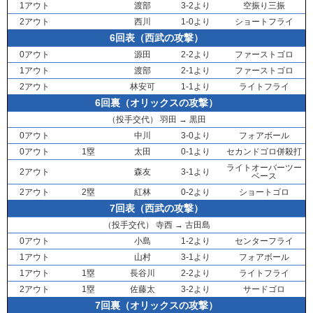
1アウト
渡部
3-2より
空振り三振
2アウト
西川
1-0より
ショートフライ
6回表（西武の攻撃）
0アウト
源田
2-2より
ファーストゴロ
1アウト
渡部
2-1より
ファーストゴロ
2アウト
林安可
1-1より
ライトフライ
6回裏（オリックスの攻撃）
（投手交代）
羽田
→
黒田
0アウト
中川
3-0より
フォアボール
0アウト
1塁
太田
0-1より
セカンドゴロ併殺打
ライトオーバーツー
2アウト
森友
3-1より
ベース
2アウト
2塁
紅林
0-2より
ショートゴロ
7回表（西武の攻撃）
（投手交代）
寺西
→
古田島
0アウト
小島
1-2より
センターフライ
1アウト
山村
3-1より
フォアボール
1アウト
1塁
長谷川
2-2より
ライトフライ
2アウト
1塁
佐藤太
3-2より
サードゴロ
7回裏（オリックスの攻撃）