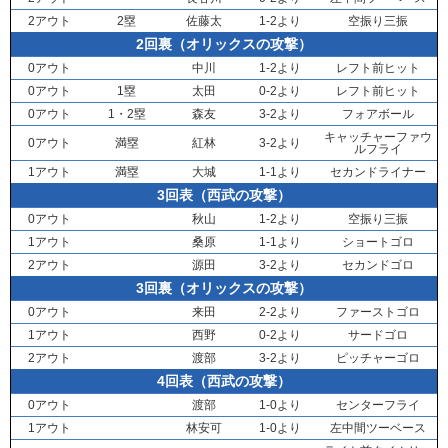
2アウト
2塁
佐藤太
1-2より
空振り三振
2回裏（オリックスの攻撃）
0アウト
中川
1-2より
レフト前ヒット
0アウト
1塁
太田
0-2より
レフト前ヒット
0アウト
1・2塁
森友
3-2より
フォアボール
キャッチャーファウ
0アウト
満塁
紅林
3-2より
ルフライ
1アウト
満塁
大城
1-1より
セカンドライナー
3回表（西武の攻撃）
0アウト
秋山
1-2より
空振り三振
1アウト
桑原
1-1より
ショートゴロ
2アウト
源田
3-2より
セカンドゴロ
3回裏（オリックスの攻撃）
0アウト
来田
2-2より
ファーストゴロ
1アウト
西野
0-2より
サードゴロ
2アウト
渡部
3-2より
ピッチャーゴロ
4回表（西武の攻撃）
0アウト
渡部
1-0より
センターフライ
1アウト
林安可
1-0より
左中間ツーベース