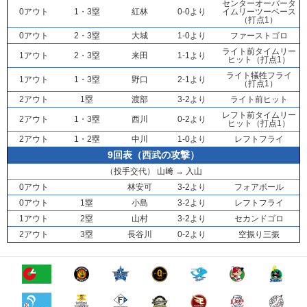
センターオーバータ
0アウト
1・3塁
紅林
0-0より
イムリーツーベース
（打点1）
0アウト
2・3塁
大城
1-0より
ファーストゴロ
ライト前タイムリー
1アウト
2・3塁
来田
1-1より
ヒット（打点1）
ライト犠牲フライ
1アウト
1・3塁
野口
2-1より
（打点1）
2アウト
1塁
渡部
3-2より
ライト前ヒット
レフト前タイムリー
2アウト
1・3塁
西川
0-2より
ヒット（打点1）
2アウト
1・2塁
中川
1-0より
レフトフライ
9回表（西武の攻撃）
（投手交代）
山﨑
→
入山
0アウト
林安可
3-2より
フォアボール
0アウト
1塁
小島
3-2より
レフトフライ
1アウト
2塁
山村
3-2より
セカンドゴロ
2アウト
3塁
長谷川
0-2より
空振り三振