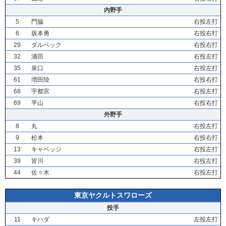
内野手
5
門脇
右投左打
6
坂本勇
右投右打
29
ダルベック
右投右打
32
浦田
右投左打
35
泉口
右投左打
61
増田陸
右投右打
68
宇都宮
右投左打
69
平山
右投右打
外野手
8
丸
右投左打
9
松本
右投右打
13
キャベッジ
右投左打
39
皆川
右投左打
44
佐々木
右投左打
東京ヤクルトスワローズ
投手
11
キハダ
左投左打