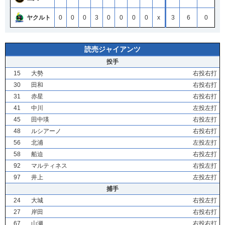
ヤクルト
0
0
0
3
0
0
0
0
x
3
6
0
読売ジャイアンツ
投手
15
大勢
右投右打
30
田和
右投右打
31
赤星
右投右打
41
中川
左投左打
45
田中瑛
右投左打
48
ルシアーノ
右投右打
56
北浦
左投左打
58
船迫
右投左打
92
マルティネス
右投左打
97
井上
左投左打
捕手
24
大城
右投左打
27
岸田
右投右打
67
山瀬
右投右打