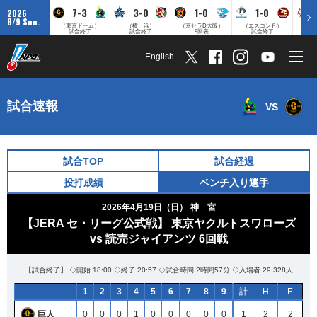
7-3
3-0
1-0
1-0
2026
8/9 Sun.
（東京ドーム）
（横 浜）
（京セラD大阪）
（エスコンＦ）
（
試合終了
試合終了
9回表
試合終了
English
試合速報
VS
試合TOP
試合経過
投打成績
ベンチ入り選手
2026年4月19日（日）
神 宮
【JERA セ・リーグ公式戦】 東京ヤクルトスワローズ
vs 読売ジャイアンツ 6回戦
【試合終了】 ◇開始 18:00 ◇終了 20:57 ◇試合時間 2時間57分 ◇入場者 29,328人
1
2
3
4
5
6
7
8
9
計
H
E
巨人
0
0
0
1
0
0
0
0
0
1
2
2