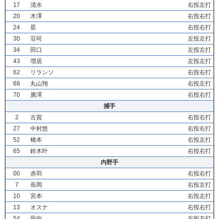
17
清水
右投左打
20
木澤
右投右打
24
星
右投右打
30
荘司
左投左打
34
田口
左投左打
43
増居
左投左打
62
リランソ
右投右打
68
丸山翔
右投左打
70
廣澤
右投右打
捕手
2
古賀
右投右打
27
中村悠
右投右打
52
橋本
右投左打
65
鈴木叶
右投右打
内野手
00
赤羽
右投右打
7
長岡
右投左打
10
宮本
右投左打
13
オスナ
右投右打
54
田中
右投左打