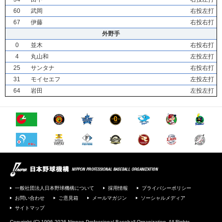
60
武岡
右投左打
67
伊藤
右投右打
外野手
0
並木
右投右打
4
丸山和
左投左打
25
サンタナ
右投右打
31
モイセエフ
左投左打
64
岩田
左投左打
一般社団法人日本野球機構について
採用情報
プライバシーポリシー
お問い合わせ
ご意見箱
メールマガジン
ソーシャルメディア
サイトマップ
Copyright (C) 1996-2026 Nippon Professional Baseball Organization. All Rights