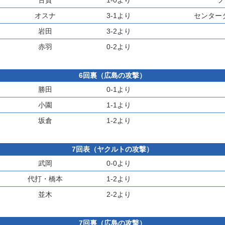
古賀
1-0より
フ
オスナ
3-1より
センター
岩田
3-2より
赤羽
0-2より
6回裏（広島の攻撃）
勝田
0-1より
小園
1-1より
坂倉
1-2より
7回表（ヤクルトの攻撃）
武岡
0-0より
代打・
橋本
1-2より
並木
2-2より
7回裏（広島の攻撃）