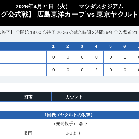
2026年4月21日（火）
マツダスタジアム
ーグ公式戦】 広島東洋カープ vs 東京ヤクル
終了】 ◇開始 18:00 ◇終了 20:36 ◇試合時間 2時間36分 ◇入場者 21,
1
2
3
4
5
6
0
0
0
0
0
1
0
0
0
2
0
0
打者
カウント
1回表（ヤクルトの攻撃）
（先発投手）
森下
長岡
0-0より