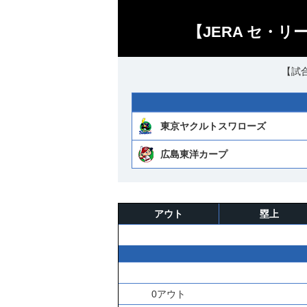
【JERA セ・リ
【試合
東京ヤクルトスワローズ
広島東洋カープ
アウト
塁上
0アウト