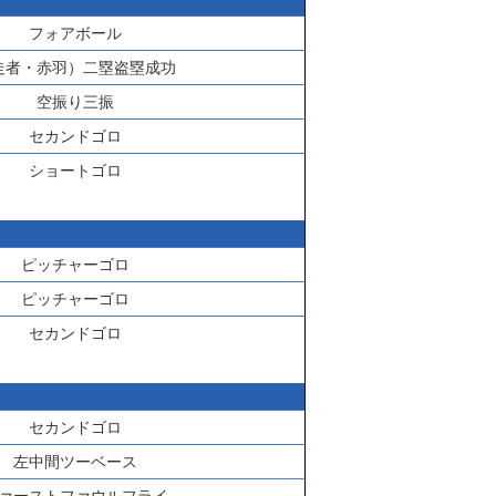
フォアボール
走者・
赤羽
）二塁盗塁成功
空振り三振
セカンドゴロ
ショートゴロ
ピッチャーゴロ
ピッチャーゴロ
セカンドゴロ
セカンドゴロ
左中間ツーベース