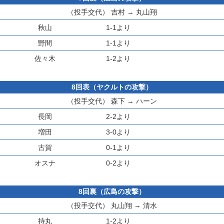
（投手交代）
吉村
→
丸山翔
秋山
1-1より
野間
1-1より
佐々木
1-2より
8回表（ヤクルトの攻撃）
（投手交代）
森下
→
ハーン
長岡
2-2より
増田
3-0より
古賀
0-1より
オスナ
0-2より
8回裏（広島の攻撃）
（投手交代）
丸山翔
→
清水
持丸
1-2より