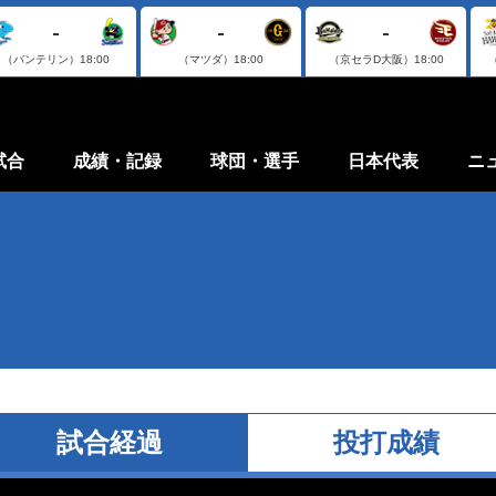
-
-
-
（バンテリン）
18:00
（マツダ）
18:00
（京セラD大阪）
18:00
試合
成績・記録
球団・選手
日本代表
ニ
試合経過
投打成績