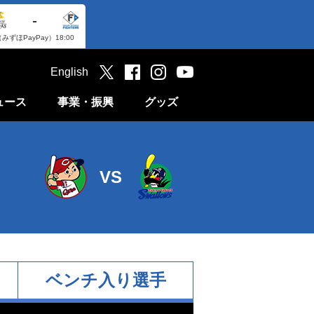
-
（みずほPayPay）
18:00
English
ュース
事業・振興
グッズ
VS
ベンチ入り選手