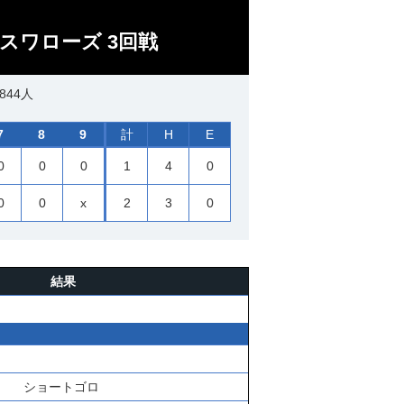
トスワローズ 3回戦
844人
7
8
9
計
H
E
0
0
0
1
4
0
0
0
x
2
3
0
結果
ショートゴロ