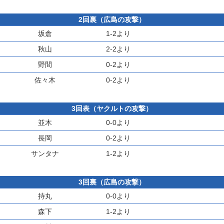
2回裏（広島の攻撃）
坂倉
1-2より
秋山
2-2より
野間
0-2より
佐々木
0-2より
3回表（ヤクルトの攻撃）
並木
0-0より
長岡
0-2より
サンタナ
1-2より
3回裏（広島の攻撃）
持丸
0-0より
森下
1-2より