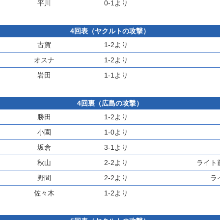
平川
0-1より
4回表（ヤクルトの攻撃）
古賀
1-2より
オスナ
1-2より
岩田
1-1より
4回裏（広島の攻撃）
勝田
1-2より
小園
1-0より
坂倉
3-1より
秋山
2-2より
ライト
野間
2-2より
ラ
佐々木
1-2より