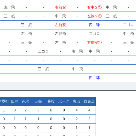
左 飛
-
-
右前安
-
右中２①
中 飛
-
三 振
-
-
中 飛
-
左線２①
三 振
-
-
三 振
-
左前安
-
四 球
-
二ゴロ
-
右 飛
-
左邪飛
-
二ゴロ
-
中 飛
-
三 振
-
左 飛
-
右前安①
-
三 振
-
-
二ゴロ
-
右 飛
中 飛
-
-
-
-
-
-
-
-
-
-
-
-
三 振
-
中 飛
-
-
-
-
-
-
-
-
四 球
-
-
本塁打
四球
死球
三振
暴投
ボーク
失点
自責点
1
0
2
3
0
0
4
4
0
1
1
1
0
0
2
2
0
0
0
0
0
0
1
1