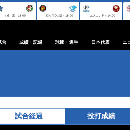
-
-
-
（横 浜）
18:00
（京セラD大阪）
18:00
（エスコンＦ）
14:00
試合
成績・記録
球団・選手
日本代表
ニ
試合経過
投打成績