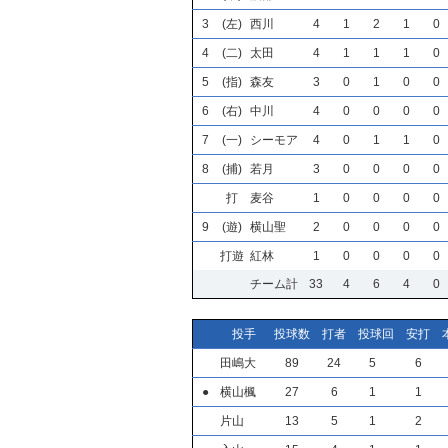
3
(左)
西川
4
1
2
1
0
4
(二)
太田
4
1
1
1
0
5
(指)
森友
3
0
1
0
0
6
(右)
中川
4
0
0
0
0
7
(一)
シーモア
4
0
1
1
0
8
(捕)
若月
3
0
0
0
0
打
麦谷
1
0
0
0
0
9
(遊)
横山聖
2
0
0
0
0
打遊
紅林
1
0
0
0
0
チーム計
33
4
6
4
0
投手
投球数
打者
投球回
安打
田嶋大
89
24
5
6
●
横山楓
27
6
1
1
片山
13
5
1
2