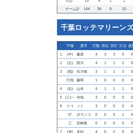
入山
15
4
1
1
チーム計
144
39
8
10
千葉ロッテマリーン
守備
選手
打数
得点
安打
打点
盗
1
(中)
藤原
4
3
3
0
0
2
(左)
西川
4
1
1
2
0
3
(指)
石川慎
3
1
1
3
0
打指
藤岡
1
0
0
0
0
4
(右)
山本
4
1
1
1
0
5
(三)一
寺地
3
0
0
0
0
6
(一)
ソト
3
0
0
0
0
打
ポランコ
0
0
0
1
0
三
宮崎竜
0
0
0
0
0
7
(遊)
友杉
4
0
2
0
0