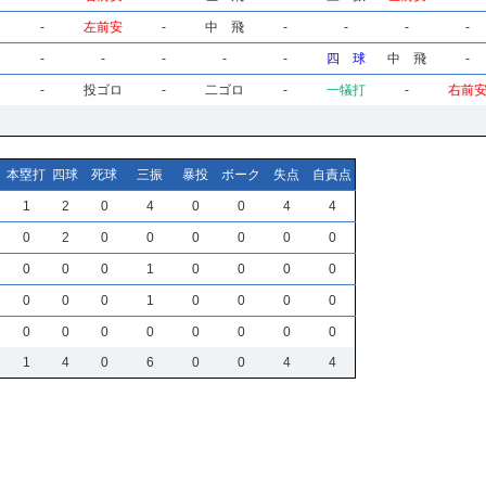
-
左前安
-
中 飛
-
-
-
-
-
-
-
-
-
四 球
中 飛
-
-
投ゴロ
-
二ゴロ
-
一犠打
-
右前
本塁打
四球
死球
三振
暴投
ボーク
失点
自責点
1
2
0
4
0
0
4
4
0
2
0
0
0
0
0
0
0
0
0
1
0
0
0
0
0
0
0
1
0
0
0
0
0
0
0
0
0
0
0
0
1
4
0
6
0
0
4
4