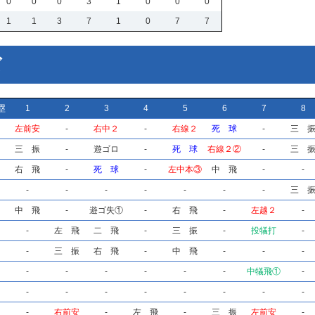
0
0
0
3
1
0
0
0
1
1
3
7
1
0
7
7
ズ
塁
1
2
3
4
5
6
7
8
左前安
-
右中２
-
右線２
死 球
-
三 
三 振
-
遊ゴロ
-
死 球
右線２②
-
三 
右 飛
-
死 球
-
左中本③
中 飛
-
-
-
-
-
-
-
-
-
三 
中 飛
-
遊ゴ失①
-
右 飛
-
左越２
-
-
左 飛
二 飛
-
三 振
-
投犠打
-
-
三 振
右 飛
-
中 飛
-
-
-
-
-
-
-
-
-
中犠飛①
-
-
-
-
-
-
-
-
-
-
右前安
-
左 飛
-
三 振
左前安
-