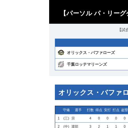
【パーソル パ・リーグ
【試合
オリックス・バファローズ
千葉ロッテマリーンズ
オリックス・バファ
守備
選手
打数
得点
安打
打点
盗塁
1
(三)
宗
4
0
0
0
0
2
(中)
渡部
3
2
1
1
0