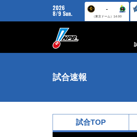
2026
-
8/9 Sun.
（東京ドーム）
14:00
試合速報
試合TOP