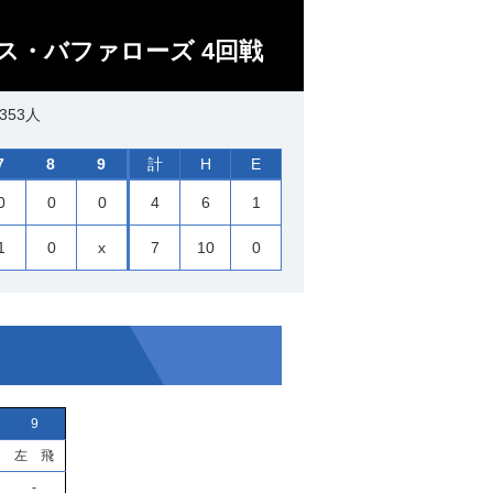
ス・バファローズ 4回戦
353人
7
8
9
計
H
E
0
0
0
4
6
1
1
0
x
7
10
0
9
左 飛
-