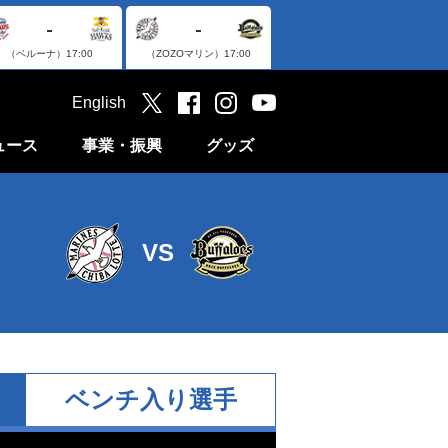
-
-
（ベルーナ）
17:00
（ZOZOマリン）
17:00
English
ュース
事業・振興
グッズ
VS
ベンチ入り選手