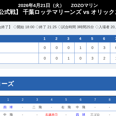
2026年4月21日（火）
ZOZOマリン
公式戦】 千葉ロッテマリーンズ vs オリック
終了】 ◇開始 18:00 ◇終了 21:25 ◇試合時間 3時間25分 ◇入場者 20,
1
2
3
4
5
6
0
0
0
1
0
3
0
0
1
0
3
2
ローズ
1
2
3
4
5
6
7
8
四 球
-
二 飛
-
右 飛
中 飛
-
-
中 飛
-
-
右越本①
-
四 球
三ゴロ
-