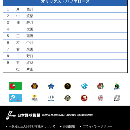
オリックス・バファローズ
1
DH
西川
2
中
渡部
3
捕
若月
4
一
太田
5
三
西野
6
左
中川
7
右
来田
8
二
野口
9
遊
紅林
投
片山
一般社団法人日本野球機構について
採用情報
プライバシーポリシー