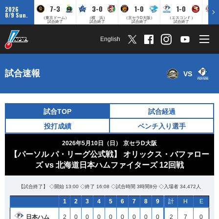
7-3
3-0
1-0
1-0
2026
8/9 Sun.
（東京ドーム）
（横 浜）
（京セラD大阪）
（エスコンＦ）
（
試合終了
試合終了
試合終了
試合終了
English
試合速報
VS
試合TOP
試合経過
投打成績
ベンチ入り選手
2026年5月10日（日）
京セラD大阪
【パーソル パ・リーグ公式戦】 オリックス・バファロー
ズ vs 北海道日本ハムファイターズ 12回戦
【試合終了】 ◇開始 13:00 ◇終了 16:08 ◇試合時間 3時間8分 ◇入場者 34,472人
1
2
3
4
5
6
7
8
9
計
H
E
日本ハム
2
0
0
0
0
0
0
0
0
2
7
0