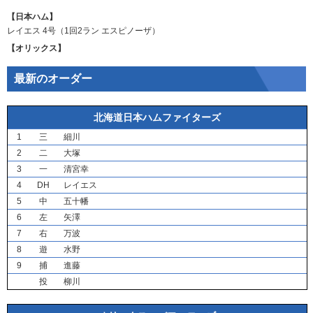
【日本ハム】
レイエス
4号（1回2ラン
エスピノーザ
）
【オリックス】
最新のオーダー
北海道日本ハムファイターズ
1
三
細川
2
二
大塚
3
一
清宮幸
4
DH
レイエス
5
中
五十幡
6
左
矢澤
7
右
万波
8
遊
水野
9
捕
進藤
投
柳川