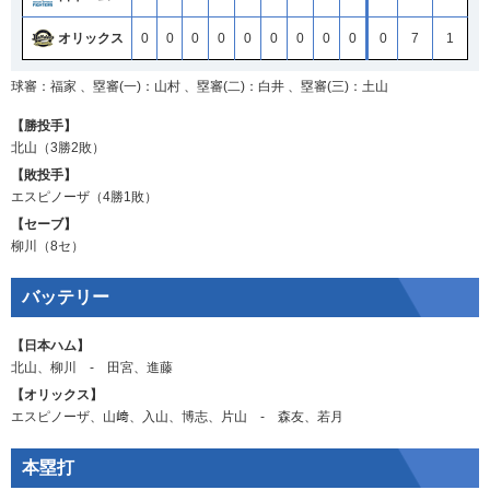
オリックス
0
0
0
0
0
0
0
0
0
0
7
1
球審：福家 、塁審(一)：山村 、塁審(二)：白井 、塁審(三)：土山
【勝投手】
北山
（3勝2敗）
【敗投手】
エスピノーザ
（4勝1敗）
【セーブ】
柳川
（8セ）
バッテリー
【日本ハム】
北山
、
柳川
‐
田宮
、
進藤
【オリックス】
エスピノーザ
、
山﨑
、
入山
、
博志
、
片山
‐
森友
、
若月
本塁打