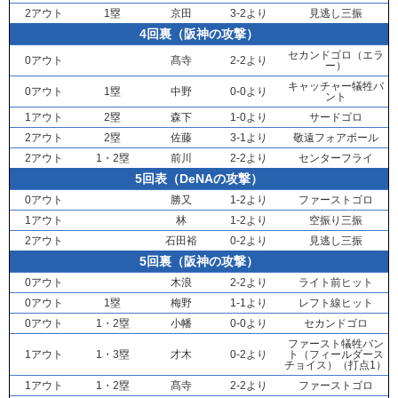
2アウト
1塁
京田
3-2より
見逃し三振
4回裏（阪神の攻撃）
セカンドゴロ（エラ
0アウト
髙寺
2-2より
ー）
キャッチャー犠牲バ
0アウト
1塁
中野
0-0より
ント
1アウト
2塁
森下
1-0より
サードゴロ
2アウト
2塁
佐藤
3-1より
敬遠フォアボール
2アウト
1・2塁
前川
2-2より
センターフライ
5回表（DeNAの攻撃）
0アウト
勝又
1-2より
ファーストゴロ
1アウト
林
1-2より
空振り三振
2アウト
石田裕
0-2より
見逃し三振
5回裏（阪神の攻撃）
0アウト
木浪
2-2より
ライト前ヒット
0アウト
1塁
梅野
1-1より
レフト線ヒット
0アウト
1・2塁
小幡
0-0より
セカンドゴロ
ファースト犠牲バン
1アウト
1・3塁
才木
0-2より
ト（フィールダース
チョイス）（打点1）
1アウト
1・2塁
髙寺
2-2より
ファーストゴロ