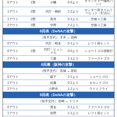
キャッチャー犠牲バ
0アウト
1塁
小幡
0-0より
ント
センター前タイムリ
1アウト
2塁
代打・
嶋村
2-2より
ーヒット（打点1）
1アウト
2塁
髙寺
0-2より
空振り三振
2アウト
3塁
中野
2-2より
空振り三振
8回表（DeNAの攻撃）
（投手交代）
才木
→
岩崎
0アウト
代打・
蝦名
0-1より
レフト前ヒット
代打・
ヒュン
0アウト
1塁
0-0より
ショートゴロ併殺打
メル
2アウト
三森
1-1より
ファーストゴロ
8回裏（阪神の攻撃）
（投手交代）
宮城
→
若松
0アウト
森下
2-2より
ショートゴロ
1アウト
佐藤
0-2より
セカンドゴロ
2アウト
小野寺
1-2より
ライトフライ
9回表（DeNAの攻撃）
（投手交代）
岩崎
→
ドリス
0アウト
度会
0-1より
ファーストゴロ
1アウト
佐野
1-1より
レフト前ヒット