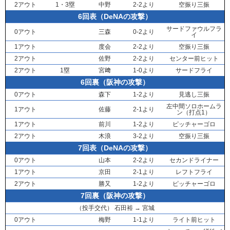
2アウト
1・3塁
中野
2-2より
空振り三振
6回表（DeNAの攻撃）
サードファウルフラ
0アウト
三森
0-2より
イ
1アウト
度会
2-2より
空振り三振
2アウト
佐野
2-2より
センター前ヒット
2アウト
1塁
宮﨑
1-0より
サードフライ
6回裏（阪神の攻撃）
0アウト
森下
1-2より
見逃し三振
左中間ソロホームラ
1アウト
佐藤
2-1より
ン（打点1）
1アウト
前川
1-2より
ピッチャーゴロ
2アウト
木浪
3-2より
空振り三振
7回表（DeNAの攻撃）
0アウト
山本
2-2より
セカンドライナー
1アウト
京田
2-1より
レフトフライ
2アウト
勝又
1-2より
ピッチャーゴロ
7回裏（阪神の攻撃）
（投手交代）
石田裕
→
宮城
0アウト
梅野
1-1より
ライト前ヒット