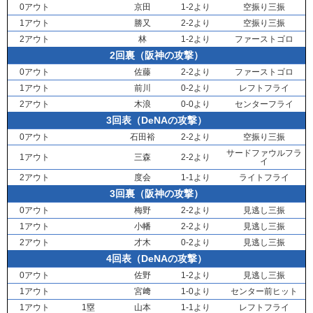
0アウト
京田
1-2より
空振り三振
1アウト
勝又
2-2より
空振り三振
2アウト
林
1-2より
ファーストゴロ
2回裏（阪神の攻撃）
0アウト
佐藤
2-2より
ファーストゴロ
1アウト
前川
0-2より
レフトフライ
2アウト
木浪
0-0より
センターフライ
3回表（DeNAの攻撃）
0アウト
石田裕
2-2より
空振り三振
サードファウルフラ
1アウト
三森
2-2より
イ
2アウト
度会
1-1より
ライトフライ
3回裏（阪神の攻撃）
0アウト
梅野
2-2より
見逃し三振
1アウト
小幡
2-2より
見逃し三振
2アウト
才木
0-2より
見逃し三振
4回表（DeNAの攻撃）
0アウト
佐野
1-2より
見逃し三振
1アウト
宮﨑
1-0より
センター前ヒット
1アウト
1塁
山本
1-1より
レフトフライ