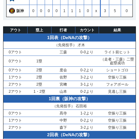
阪神
0
0
0
0
1
1
1
0
x
3
5
0
アウト
塁上
打者
カウント
結果
1回表（DeNAの攻撃）
（先発投手）
才木
0アウト
三森
0-0より
ライト前ヒット
（走者・
三森
）二塁
0アウト
1塁
盗塁成功
0アウト
2塁
度会
0-2より
ショートゴロ
1アウト
2塁
佐野
3-2より
空振り三振
2アウト
2塁
宮﨑
3-1より
フォアボール
2アウト
1・2塁
山本
0-2より
見逃し三振
1回裏（阪神の攻撃）
（先発投手）
石田裕
0アウト
髙寺
1-2より
空振り三振
1アウト
中野
0-2より
空振り三振
2アウト
森下
3-2より
空振り三振
2回表（DeNAの攻撃）