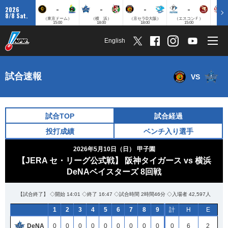
-
-
-
-
2026
8/8 Sat.
（東京ドーム）
（横 浜）
（京セラD大阪）
（エスコンＦ）
（
15:00
18:00
18:00
15:00
English
試合速報
VS
試合TOP
試合経過
投打成績
ベンチ入り選手
2026年5月10日（日）
甲子園
【JERA セ・リーグ公式戦】 阪神タイガース vs 横浜
DeNAベイスターズ 8回戦
【試合終了】 ◇開始 14:01 ◇終了 16:47 ◇試合時間 2時間46分 ◇入場者 42,597人
1
2
3
4
5
6
7
8
9
計
H
E
DeNA
0
0
0
0
0
0
0
0
0
0
6
2