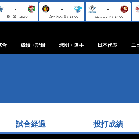
-
-
-
（横 浜）
18:00
（京セラD大阪）
18:00
（エスコンＦ）
14:00
試合
成績・記録
球団・選手
日本代表
ニ
試合経過
投打成績