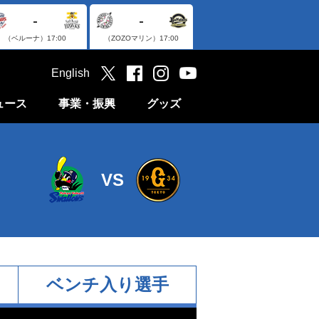
-
-
（ベルーナ）
17:00
（ZOZOマリン）
17:00
English
ュース
事業・振興
グッズ
VS
ベンチ入り選手