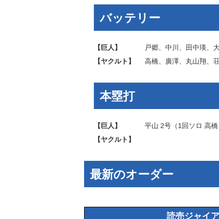
バッテリー
【巨人】
戸郷
、
中川
、
田中瑛
、
【ヤクルト】
高橋
、
廣澤
、
丸山翔
、
本塁打
【巨人】
平山
2号（1回ソロ
高橋
【ヤクルト】
最新のオーダー
読売ジャイ