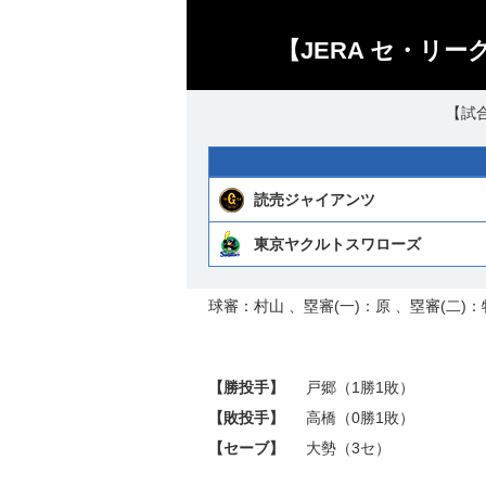
【JERA セ・リー
【試合
読売ジャイアンツ
東京ヤクルトスワローズ
球審：村山 、塁審(一)：原 、塁審(二)：
【勝投手】
戸郷
（1勝1敗）
【敗投手】
高橋
（0勝1敗）
【セーブ】
大勢
（3セ）