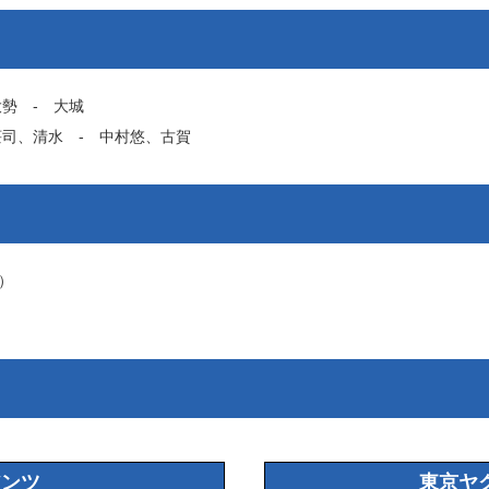
大勢
‐
大城
荘司
、
清水
‐
中村悠
、
古賀
）
アンツ
東京ヤ