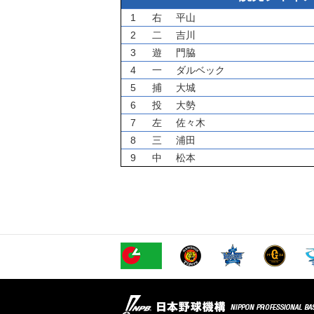
1
右
平山
2
二
吉川
3
遊
門脇
4
一
ダルベック
5
捕
大城
6
投
大勢
7
左
佐々木
8
三
浦田
9
中
松本