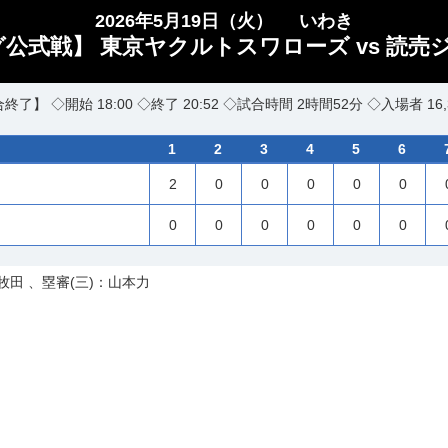
2026年5月19日（火）
いわき
グ公式戦】 東京ヤクルトスワローズ vs 読売
終了】 ◇開始 18:00 ◇終了 20:52 ◇試合時間 2時間52分 ◇入場者 16,
1
2
3
4
5
6
2
0
0
0
0
0
0
0
0
0
0
0
牧田 、塁審(三)：山本力