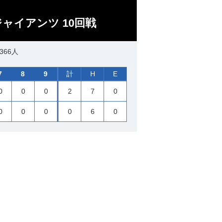
ジャイアンツ 10回戦
366人
7
8
9
計
H
E
0
0
0
2
7
0
0
0
0
0
6
0