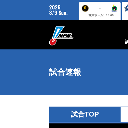
2026
-
8/9 Sun.
（東京ドーム）
14:00
試合速報
試合TOP