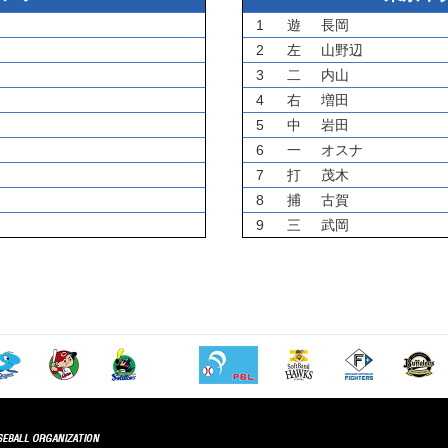
1
遊
長岡
2
左
山野辺
3
二
内山
4
右
増田
5
中
岩田
6
一
オスナ
7
打
茂木
8
捕
古賀
9
三
武岡