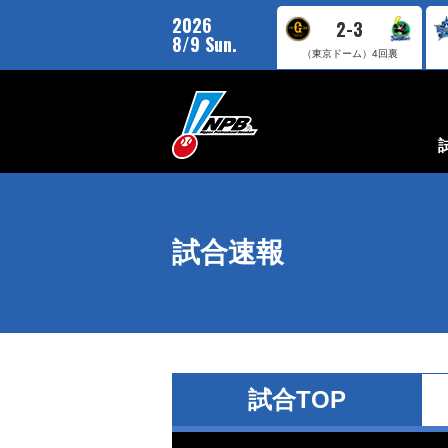
2026
2-3
8/9 Sun.
（東京ドーム）
4回裏
試合速報
試合TOP