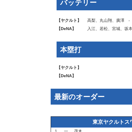
バッテリー
【ヤクルト】
高梨
、
丸山翔
、
廣澤
【DeNA】
入江
、
若松
、
宮城
、
坂
本塁打
【ヤクルト】
【DeNA】
最新のオーダー
東京ヤクルトス
1
一
茂木