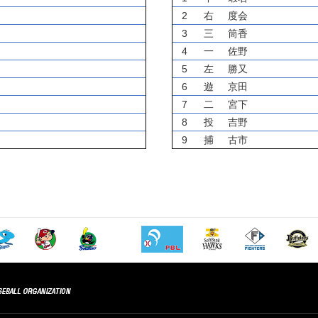
2
右
度会
3
三
筒香
4
一
佐野
5
左
勝又
6
遊
京田
7
二
宮下
8
投
吉野
9
捕
古市