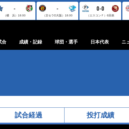
-
-
0-0
（横 浜）
18:00
（京セラD大阪）
18:00
（エスコンＦ）
6回表
試合
成績・記録
球団・選手
日本代表
ニ
試合経過
投打成績