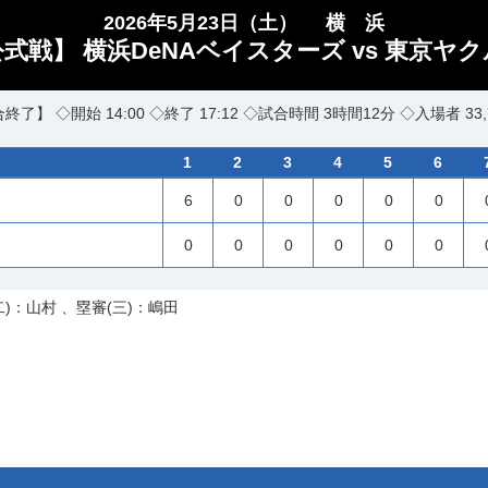
2026年5月23日（土）
横 浜
公式戦】 横浜DeNAベイスターズ vs 東京ヤ
終了】 ◇開始 14:00 ◇終了 17:12 ◇試合時間 3時間12分 ◇入場者 33,
1
2
3
4
5
6
6
0
0
0
0
0
0
0
0
0
0
0
二)：山村 、塁審(三)：嶋田