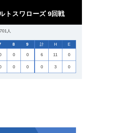
クルトスワローズ 9回戦
701人
7
8
9
計
H
E
0
0
0
6
11
0
0
0
0
0
3
0