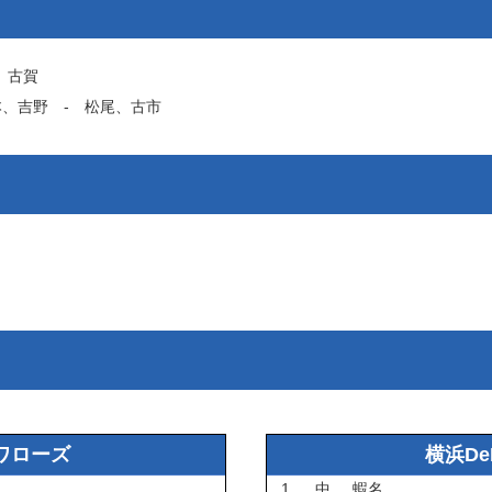
‐
古賀
本
、
吉野
‐
松尾
、
古市
ワローズ
横浜D
1
中
蝦名