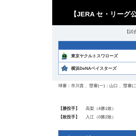
【JERA セ・リーグ
【試合
東京ヤクルトスワローズ
横浜DeNAベイスターズ
球審：市川貴 、塁審(一)：山口 、塁審(
【勝投手】
高梨
（4勝1敗）
【敗投手】
入江
（0勝2敗）