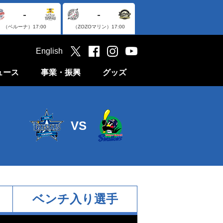
-
-
（ベルーナ）
17:00
（ZOZOマリン）
17:00
English
ュース
事業・振興
グッズ
VS
ベンチ入り選手