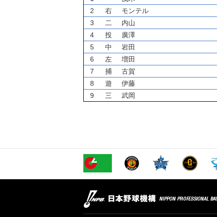
2
右
モンテル
3
二
内山
4
投
廣澤
5
中
岩田
6
左
増田
7
捕
古賀
8
遊
伊藤
9
三
武岡