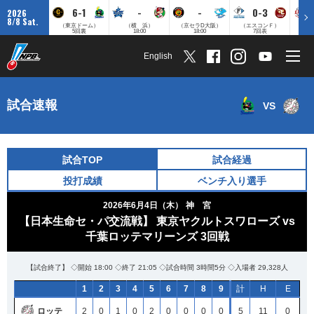
6-1
-
-
0-3
2026
8/8 Sat.
（東京ドーム）
（横 浜）
（京セラD大阪）
（エスコンＦ）
（
5回裏
18:00
18:00
7回表
English
試合速報
VS
試合TOP
試合経過
投打成績
ベンチ入り選手
2026年6月4日（木）
神 宮
【日本生命セ・パ交流戦】 東京ヤクルトスワローズ vs
千葉ロッテマリーンズ 3回戦
【試合終了】 ◇開始 18:00 ◇終了 21:05 ◇試合時間 3時間5分 ◇入場者 29,328人
1
2
3
4
5
6
7
8
9
計
H
E
ロッテ
2
0
1
0
2
0
0
0
0
5
11
0