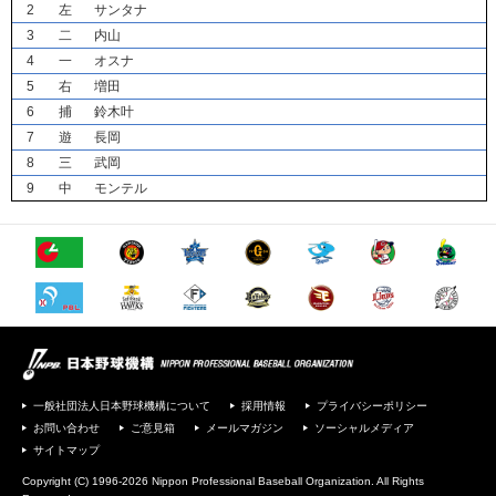
2
左
サンタナ
3
二
内山
4
一
オスナ
5
右
増田
6
捕
鈴木叶
7
遊
長岡
8
三
武岡
9
中
モンテル
一般社団法人日本野球機構について
採用情報
プライバシーポリシー
お問い合わせ
ご意見箱
メールマガジン
ソーシャルメディア
サイトマップ
Copyright (C) 1996-2026 Nippon Professional Baseball Organization. All Rights