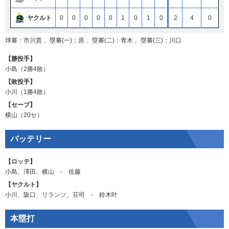
ヤクルト
0
0
0
0
0
1
0
1
0
2
4
0
球審：市川貴 、塁審(一)：原 、塁審(二)：青木 、塁審(三)：川口
【勝投手】
小島
（2勝4敗）
【敗投手】
小川
（1勝4敗）
【セーブ】
横山
（20セ）
バッテリー
【ロッテ】
小島
、
澤田
、
横山
‐
佐藤
【ヤクルト】
小川
、
阪口
、
リランソ
、
荘司
‐
鈴木叶
本塁打