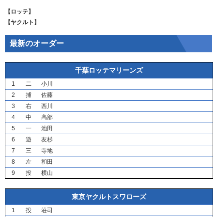
【ロッテ】
【ヤクルト】
最新のオーダー
千葉ロッテマリーンズ
1
二
小川
2
捕
佐藤
3
右
西川
4
中
髙部
5
一
池田
6
遊
友杉
7
三
寺地
8
左
和田
9
投
横山
東京ヤクルトスワローズ
1
投
荘司