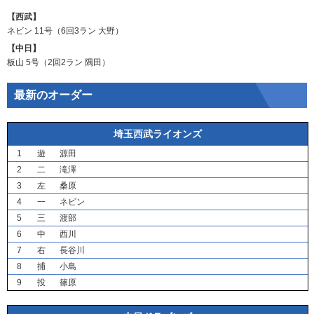
【西武】
ネビン
11号（6回3ラン
大野
）
【中日】
板山
5号（2回2ラン
隅田
）
最新のオーダー
埼玉西武ライオンズ
1
遊
源田
2
二
滝澤
3
左
桑原
4
一
ネビン
5
三
渡部
6
中
西川
7
右
長谷川
8
捕
小島
9
投
篠原