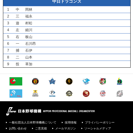
中日ドラゴンズ
1
中
岡林
2
三
福永
3
遊
村松
4
左
細川
5
右
板山
6
一
石川昂
7
捕
石伊
8
二
山本
9
投
草加
一般社団法人日本野球機構について
採用情報
プライバシーポリシー
お問い合わせ
ご意見箱
メールマガジン
ソーシャルメディア