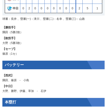
中日
0
2
0
0
0
0
0
0
0
2
5
1
球審：長井 、塁審(一)：津川 、塁審(二)：名幸 、塁審(三)：山路
【勝投手】
隅田
（5勝2敗）
【敗投手】
大野
（5勝3敗）
【セーブ】
篠原
（1セ）
バッテリー
【西武】
隅田
、
篠原
‐
小島
【中日】
大野
、
勝野
、
伊藤
、
草加
‐
石伊
本塁打