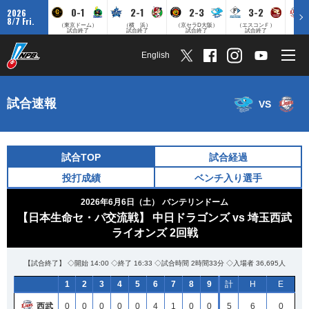
0-1
2-1
2-3
3-2
2026
8/7 Fri.
（東京ドーム）
（横 浜）
（京セラD大阪）
（エスコンＦ）
（
試合終了
試合終了
試合終了
試合終了
English
試合速報
VS
試合TOP
試合経過
投打成績
ベンチ入り選手
2026年6月6日（土）
バンテリンドーム
【日本生命セ・パ交流戦】 中日ドラゴンズ vs 埼玉西武
ライオンズ 2回戦
【試合終了】 ◇開始 14:00 ◇終了 16:33 ◇試合時間 2時間33分 ◇入場者 36,695人
1
2
3
4
5
6
7
8
9
計
H
E
西武
0
0
0
0
0
4
1
0
0
5
6
0