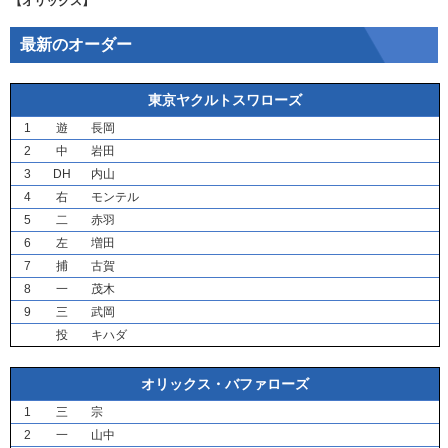
【オリックス】
最新のオーダー
東京ヤクルトスワローズ
1
遊
長岡
2
中
岩田
3
DH
内山
4
右
モンテル
5
二
赤羽
6
左
増田
7
捕
古賀
8
一
茂木
9
三
武岡
投
キハダ
オリックス・バファローズ
1
三
宗
2
一
山中