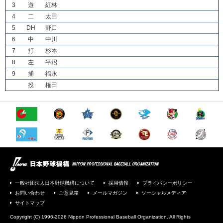
3
遊
紅林
4
二
太田
5
DH
野口
6
中
中川
7
打
杉本
8
左
平沼
9
捕
福永
投
権田
一般社団法人日本野球機構について
採用情報
プライバシーポリシー
お問い合わせ
ご意見箱
メールマガジン
ソーシャルメディア
サイトマップ
Copyright (C) 1996-2026 Nippon Professional Baseball Organization. All Rights