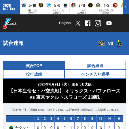
5-10
5-0
7-11
1-3
2026
8/6 Thu.
（横 浜）
（バンテリン）
（マツダ）
（京セラD大阪）
（みずほ
試合終了
試合終了
試合終了
試合終了
English
試合速報
VS
試合TOP
試合経過
投打成績
ベンチ入り選手
2026年6月9日（火）
京セラD大阪
【日本生命セ・パ交流戦】 オリックス・バファローズ
vs 東京ヤクルトスワローズ 1回戦
【試合終了】 ◇開始 18:00 ◇終了 21:54 ◇試合時間 3時間54分 ◇入場者 22,971人
1
2
3
4
5
6
7
8
9
計
H
E
ヤクルト
0
0
0
0
0
1
2
0
0
3
8
0