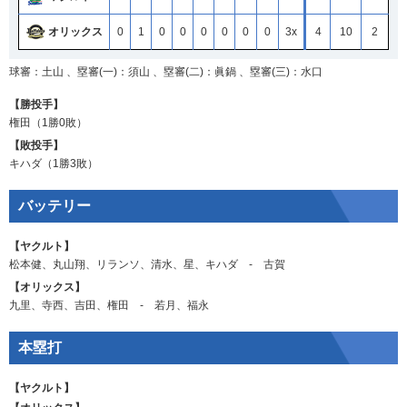
オリックス
0
1
0
0
0
0
0
0
3x
4
10
2
球審：土山 、塁審(一)：須山 、塁審(二)：眞鍋 、塁審(三)：水口
【勝投手】
権田
（1勝0敗）
【敗投手】
キハダ
（1勝3敗）
バッテリー
【ヤクルト】
松本健
、
丸山翔
、
リランソ
、
清水
、
星
、
キハダ
‐
古賀
【オリックス】
九里
、
寺西
、
吉田
、
権田
‐
若月
、
福永
本塁打
【ヤクルト】