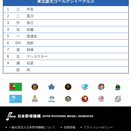
東北楽天ゴールデンイーグルス
1
三
平良
2
二
黒川
3
中
辰己
4
右
佐藤
5
一
渡邊佳
6
DH
浅村
7
遊
村林
8
左
マッカスカー
9
捕
石原
投
内
一般社団法人日本野球機構について
採用情報
プライバシーポリシー