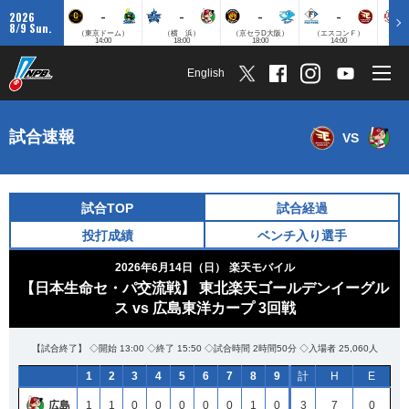
-
-
-
-
2026
8/9 Sun.
（東京ドーム）
（横 浜）
（京セラD大阪）
（エスコンＦ）
（
14:00
18:00
18:00
14:00
English
試合速報
VS
試合TOP
試合経過
投打成績
ベンチ入り選手
2026年6月14日（日）
楽天モバイル
【日本生命セ・パ交流戦】 東北楽天ゴールデンイーグル
ス vs 広島東洋カープ 3回戦
【試合終了】 ◇開始 13:00 ◇終了 15:50 ◇試合時間 2時間50分 ◇入場者 25,060人
1
2
3
4
5
6
7
8
9
計
H
E
広島
1
1
0
0
0
0
0
1
0
3
7
0