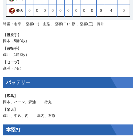
楽天
0
0
0
0
0
0
0
0
0
0
4
0
球審：名幸 、塁審(一)：山路 、塁審(二)：原 、塁審(三)：長井
【勝投手】
岡本
（5勝3敗）
【敗投手】
藤井
（1勝3敗）
【セーブ】
森浦
（7セ）
バッテリー
【広島】
岡本
、
ハーン
、
森浦
‐
持丸
【楽天】
藤井
、
中込
、
内
‐
堀内
、
石原
本塁打