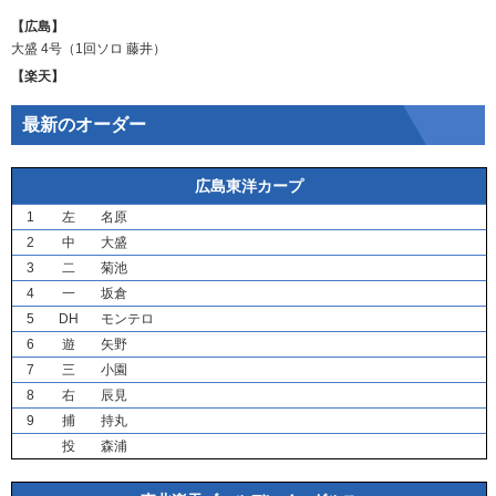
【広島】
大盛
4号（1回ソロ
藤井
）
【楽天】
最新のオーダー
広島東洋カープ
1
左
名原
2
中
大盛
3
二
菊池
4
一
坂倉
5
DH
モンテロ
6
遊
矢野
7
三
小園
8
右
辰見
9
捕
持丸
投
森浦