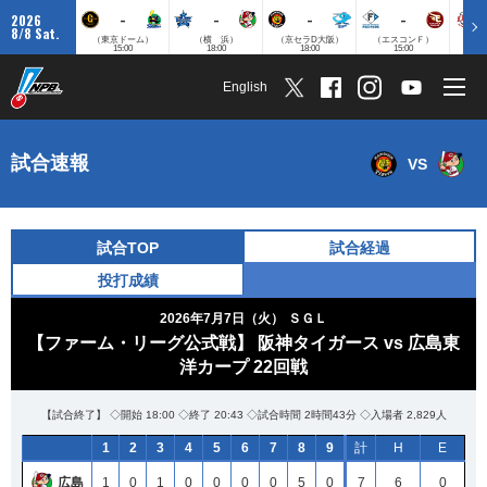
-
-
-
-
2026
8/8 Sat.
（東京ドーム）
（横 浜）
（京セラD大阪）
（エスコンＦ）
（
15:00
18:00
18:00
15:00
English
試合速報
VS
試合TOP
試合経過
投打成績
2026年7月7日（火）
ＳＧＬ
【ファーム・リーグ公式戦】 阪神タイガース vs 広島東
洋カープ 22回戦
【試合終了】 ◇開始 18:00 ◇終了 20:43 ◇試合時間 2時間43分 ◇入場者 2,829人
1
2
3
4
5
6
7
8
9
計
H
E
広島
1
0
1
0
0
0
0
5
0
7
6
0