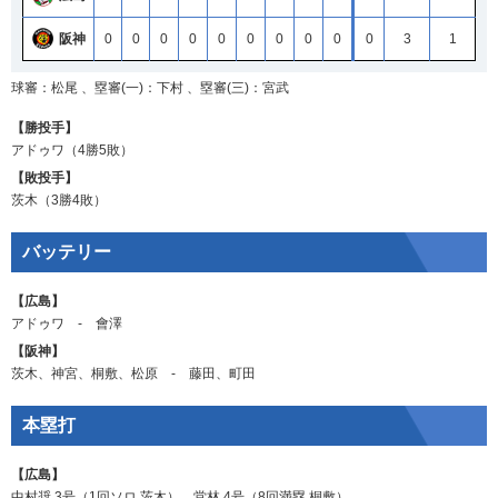
阪神
0
0
0
0
0
0
0
0
0
0
3
1
球審：松尾 、塁審(一)：下村 、塁審(三)：宮武
【勝投手】
アドゥワ
（4勝5敗）
【敗投手】
茨木
（3勝4敗）
バッテリー
【広島】
アドゥワ
‐
會澤
【阪神】
茨木
、
神宮
、
桐敷
、
松原
‐
藤田
、
町田
本塁打
【広島】
中村奨
3号（1回ソロ
茨木
）、
堂林
4号（8回満塁
桐敷
）