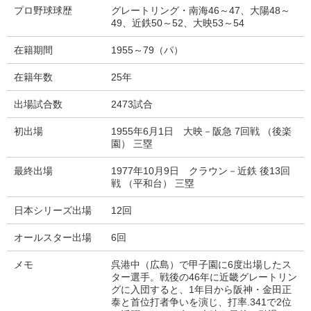
プロ野球球歴
グレートリング・南海46～47、大陽48～
49、近鉄50～52、大映53～54
在籍期間
1955～79（パ）
在籍年数
25年
出場試合数
2473試合
初出場
1955年6月1日 大映－阪急 7回戦 （後楽
園） 三塁
最終出場
1977年10月9日 クラウン－近鉄 後13回
戦 （平和台） 三塁
日本シリーズ出場
12回
オールスター出場
6回
メモ
呉港中（広島）で甲子園に6度出場したス
ター選手。戦後の46年に近畿グレートリン
グに入団すると、1年目から阪神・金田正
泰と首位打者争いを演じ、打率.341で2位