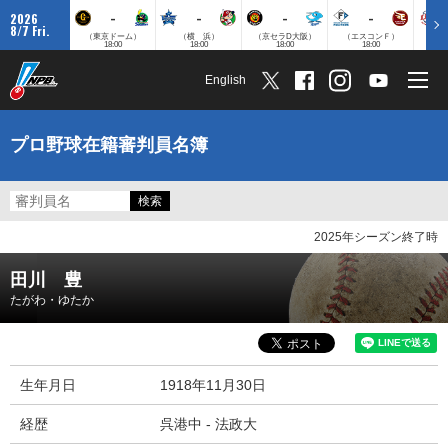
-
-
-
-
2026
8/7 Fri.
（東京ドーム）
（横 浜）
（京セラD大阪）
（エスコンＦ）
（
18:00
18:00
18:00
18:00
English
プロ野球在籍審判員名簿
2025年シーズン終了時
田川 豊
たがわ・ゆたか
生年月日
1918年11月30日
経歴
呉港中 - 法政大