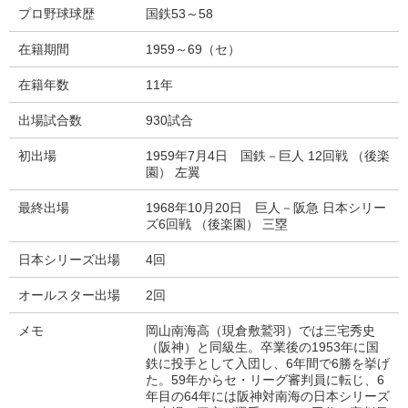
プロ野球球歴
国鉄53～58
在籍期間
1959～69（セ）
在籍年数
11年
出場試合数
930試合
初出場
1959年7月4日 国鉄－巨人 12回戦 （後楽
園） 左翼
最終出場
1968年10月20日 巨人－阪急 日本シリー
ズ6回戦 （後楽園） 三塁
日本シリーズ出場
4回
オールスター出場
2回
メモ
岡山南海高（現倉敷鷲羽）では三宅秀史
（阪神）と同級生。卒業後の1953年に国
鉄に投手として入団し、6年間で6勝を挙げ
た。59年からセ・リーグ審判員に転じ、6
年目の64年には阪神対南海の日本シリーズ