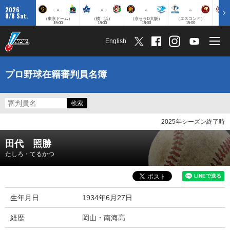
-
-
-
-
2026
8/8 Sat.
（東京ドーム）
（横 浜）
（京セラD大阪）
（エスコンＦ）
（
15:00
18:00
18:00
15:00
English
プロ野球在籍審判員名簿
2025年シーズン終了時
田代 照勝
たしろ・てるかつ
生年月日
1934年6月27日
経歴
岡山・南海高