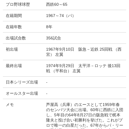
プロ野球球歴
西鉄60～65
在籍期間
1967～74（パ）
在籍年数
8年
出場試合数
356試合
初出場
1967年9月10日 阪急－近鉄 25回戦 （西
宮） 左翼
最終出場
1974年9月29日 太平洋－ロッテ 後13回
戦 （平和台） 左翼
日本シリーズ出場
-
オールスター出場
-
メモ
芦屋高（兵庫）のエースとして1959年春
のセンバツ大会に出場。60年に西鉄に入団
し、5年目の64年8月27日の阪急戦で梶本
隆夫と投げ合い初勝利を挙げた。これがプ
ロで唯一の白星だった。67年からパ・リー