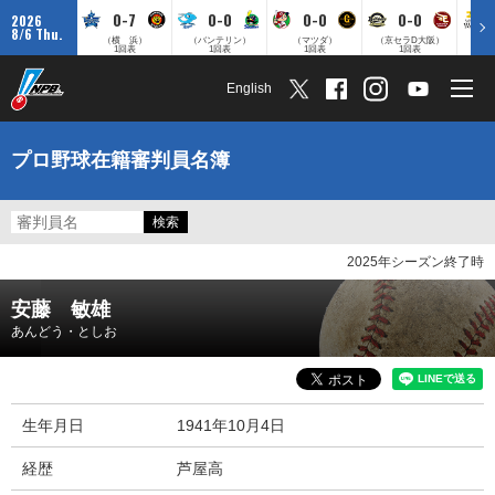
0-7
0-0
0-0
0-0
2026
8/6 Thu.
（横 浜）
（バンテリン）
（マツダ）
（京セラD大阪）
（みずほ
1回表
1回表
1回表
1回表
English
プロ野球在籍審判員名簿
2025年シーズン終了時
安藤 敏雄
あんどう・としお
生年月日
1941年10月4日
経歴
芦屋高