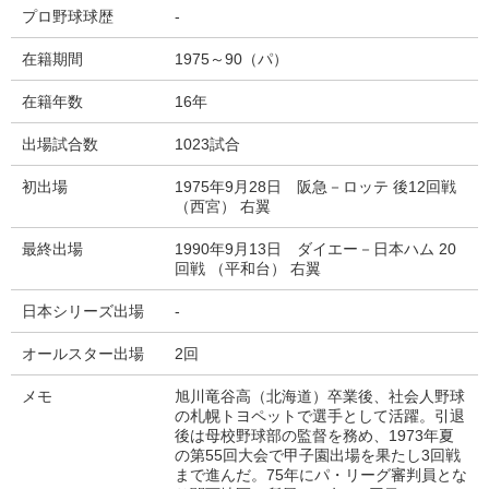
プロ野球球歴
-
在籍期間
1975～90（パ）
在籍年数
16年
出場試合数
1023試合
初出場
1975年9月28日 阪急－ロッテ 後12回戦
（西宮） 右翼
最終出場
1990年9月13日 ダイエー－日本ハム 20
回戦 （平和台） 右翼
日本シリーズ出場
-
オールスター出場
2回
メモ
旭川竜谷高（北海道）卒業後、社会人野球
の札幌トヨペットで選手として活躍。引退
後は母校野球部の監督を務め、1973年夏
の第55回大会で甲子園出場を果たし3回戦
まで進んだ。75年にパ・リーグ審判員とな