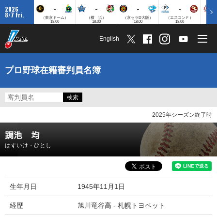
-
-
-
-
2026
8/7 Fri.
（東京ドーム）
（横 浜）
（京セラD大阪）
（エスコンＦ）
（
18:00
18:00
18:00
18:00
English
プロ野球在籍審判員名簿
2025年シーズン終了時
𨂊池 均
はすいけ・ひとし
生年月日
1945年11月1日
経歴
旭川竜谷高 - 札幌トヨペット