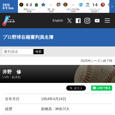
6-3
-
-
1-0
2026
8/9 Sun.
（東京ドーム）
（横 浜）
（京セラD大阪）
（エスコンＦ）
（
7回裏
18:00
18:00
試合終了
English
プロ野球在籍審判員名簿
2025年シーズン終了時
井野 修
いの・おさむ
生年月日
1954年4月24日
経歴
前橋高 - 神奈川大