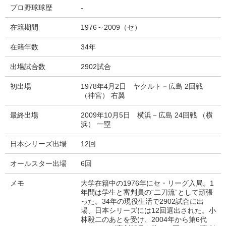
プロ野球球歴
-
在籍期間
1976～2009（セ）
在籍年数
34年
出場試合数
2902試合
初出場
1978年4月2日 ヤクルト－広島 2回戦
（神宮） 右翼
最終出場
2009年10月5日 横浜－広島 24回戦 （横
浜） 一塁
日本シリーズ出場
12回
オールスター出場
6回
メモ
大学在籍中の1976年にセ・リーグ入局。1
年間は学生と審判員の“二刀流”として頑張
った。34年の現役生活で2902試合に出
場、日本シリーズには12回選出された。小
林毅二のあとを受け、2004年から第6代