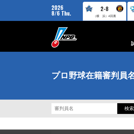
2026
2-8
8/6 Thu.
（横 浜）
4回裏
プロ野球在籍審判員