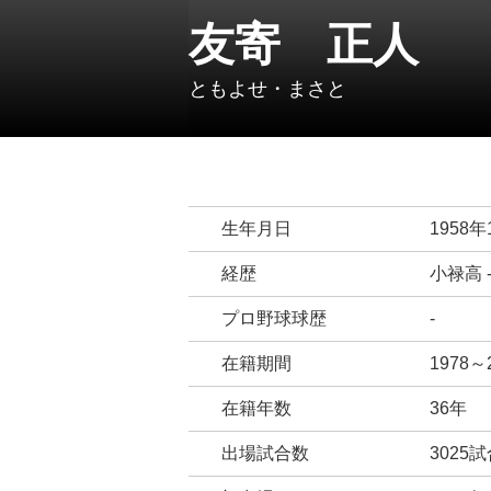
友寄 正人
ともよせ・まさと
生年月日
1958年
経歴
小禄高 
プロ野球球歴
-
在籍期間
1978
在籍年数
36年
出場試合数
3025