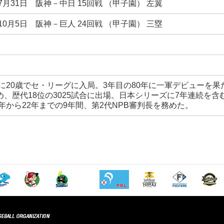
年7月31日 阪神－中日 15回戦 （甲子園） 左翼
年10月5日 阪神－巨人 24回戦 （甲子園） 三塁
8年に20歳でセ・リーグに入局。3年目の80年に一軍デビューを果
め、歴代18位の3025試合に出場。日本シリーズに7年連続を含
4年から22年までの9年間、第2代NPB審判長を務めた。