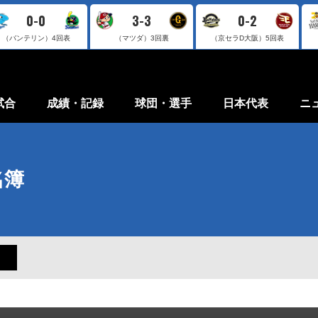
0-0
3-3
0-2
（バンテリン）
4回表
（マツダ）
3回裏
（京セラD大阪）
5回表
試合
成績・記録
球団・選手
日本代表
ニ
名簿