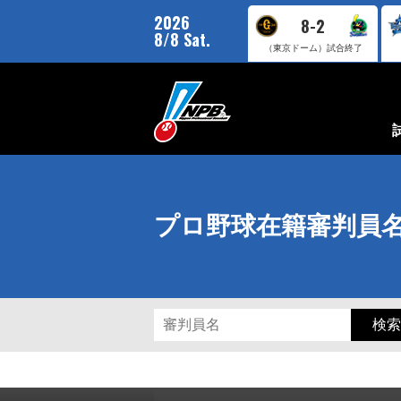
2026
8-2
8/8 Sat.
（東京ドーム）
試合終了
プロ野球在籍審判員