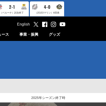
2-1
4-0
（ベルーナ）
試合終了
（ZOZOマリン）
8回表
English
ュース
事業・振興
グッズ
2025年シーズン終了時