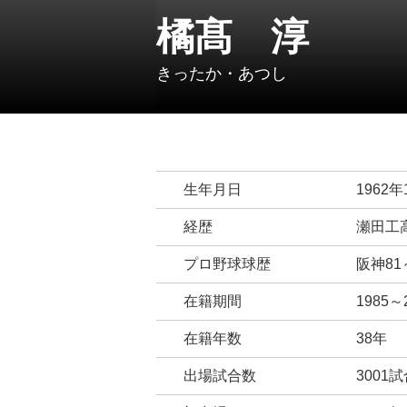
橘髙 淳
きったか・あつし
生年月日
1962年
経歴
瀬田工
プロ野球球歴
阪神81
在籍期間
1985
在籍年数
38年
出場試合数
3001