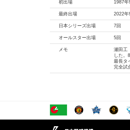
初出場
1987
最終出場
2022
日本シリーズ出場
7回
オールスター出場
5回
メモ
瀬田工
した。
最長タ
完全試