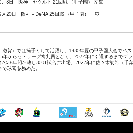
年9月8日 阪神－ヤクルト 21回戦 （甲子園） 左翼
年9月20日 阪神－DeNA 25回戦 （甲子園） 一塁
（滋賀）では捕手として活躍し、1980年夏の甲子園大会でベス
85年からセ・リーグ審判員となり、2022年に引退するまでグ
イの38年間在籍し3001試合に出場。2022年に佐々木朗希（千
合で球審を務めた。