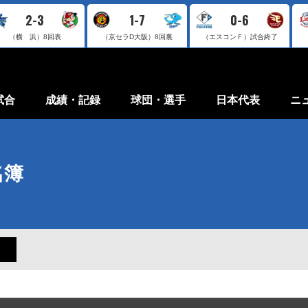
2-3
1-7
0-6
（横 浜）
8回表
（京セラD大阪）
8回裏
（エスコンＦ）
試合終了
試合
成績・記録
球団・選手
日本代表
ニ
名簿